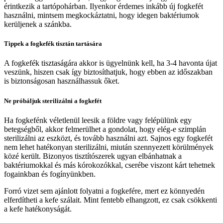
érintkezik a tartópohárban. Ilyenkor érdemes inkább új fogkefét
használni, mintsem megkockáztatni, hogy idegen baktériumok
kerüljenek a szánkba.
Tippek a fogkefék tisztán tartására
A fogkefék tisztaságára akkor is ügyelnünk kell, ha 3-4 havonta újat
veszünk, hiszen csak így biztosíthatjuk, hogy ebben az időszakban
is biztonságosan használhassuk őket.
Ne próbáljuk sterilizálni a fogkefét
Ha fogkefénk véletlenül leesik a földre vagy felépülünk egy
betegségből, akkor felmerülhet a gondolat, hogy elég-e szimplán
sterilizálni az eszközt, és tovább használni azt. Sajnos egy fogkefét
nem lehet hatékonyan sterilizálni, miután szennyezett körülmények
közé került. Bizonyos tisztítószerek ugyan elbánhatnak a
baktériumokkal és más kórokozókkal, cserébe viszont kárt tehetnek
fogainkban és fogínyünkben.
Forró vizet sem ajánlott folyatni a fogkefére, mert ez könnyedén
elferdítheti a kefe szálait. Mint fentebb elhangzott, ez csak csökkenti
a kefe hatékonyságát.