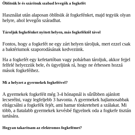
Öblítsük le és szárítsuk szabad levegők a fogkefét
Használat után alaposan öblítsük át fogkefénket, majd tegyük olyan
helyre, ahol levegőn száradhat.
Tároljuk fogkefénket nyitott helyen, más fogkeféktől távol
Fontos, hogy a fogkefét ne egy zárt helyen tároljuk, mert ezzel csak
a baktériumok szaporodásának kedvezünk.
Ha a fogkefét egy kefetartóban vagy pohárban tároljuk, akkor fejjel
felfelé helyezzük bele, és ügyeljünk rá, hogy ne érhessen hozzá
mások fogkeféihez.
Mi a helyzet a gyermekek fogkeféivel?
A gyermekek fogkeféit még 3-4 hónapnál is sűrűbben ajánlott
lecserélni, vagy legfeljebb 3 havonta. A gyermekek hajlamosabbak
elrágcsálni a fogkefék fejét, ami hamar tönkreteheti a szálakat. Mi
több, a fiatalabb gyermekek kevésbé figyelnek oda a fogkefe tisztán
tartására.
Hogyan takarítsam az elektromos fogkefémet?