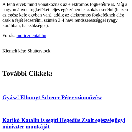
A fenti elvek mind vonatkoznak az elektromos fogkefékre is. Míg a
hagyományos fogkeféket teljes egészében le szokás cserélni (hiszen
az egész kefe egyben van), addig az elektromos fogkeféknek elég
csak a fejét lecserélni, szintén 3-4 havi rendszerességgel (vagy
korábban, ha szükséges).
Forrás:
moriczdental.hu
Kiemelt kép: Shutterstock
További Cikkek:
Gyász! Elhunyt Scherer Péter színművész
Karikó Katalin is segíti Hegedűs Zsolt egészségügyi
miniszter munkáját