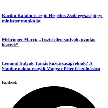
Karikó Katalin is segíti Hegedűs Zsolt egészségügyi
miniszter munkáját
Mehringer Marci: „Tiszteletlen suttyók, óvodás
lúzerek”
Lemond Sulyok Tamás köztársasági elnök? A
Sándor-palota reagált Magyar Péter felszólítására
Facebook