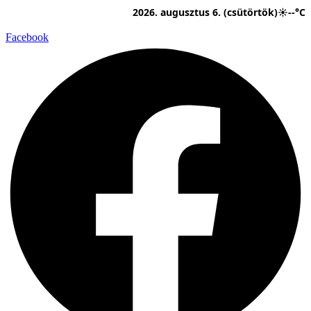
Ugrás
2026. augusztus 6. (csütörtök)
☀
--°C
a
tartalomhoz
Facebook