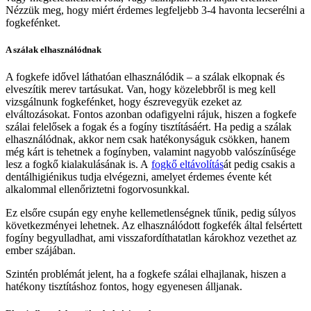
Nézzük meg, hogy miért érdemes legfeljebb 3-4 havonta lecserélni a
fogkefénket.
A szálak elhasználódnak
A fogkefe idővel láthatóan elhasználódik – a szálak elkopnak és
elveszítik merev tartásukat. Van, hogy közelebbről is meg kell
vizsgálnunk fogkefénket, hogy észrevegyük ezeket az
elváltozásokat. Fontos azonban odafigyelni rájuk, hiszen a fogkefe
szálai felelősek a fogak és a fogíny tisztításáért. Ha pedig a szálak
elhasználódnak, akkor nem csak hatékonyságuk csökken, hanem
még kárt is tehetnek a fogínyben, valamint nagyobb valószínűsége
lesz a fogkő kialakulásának is. A
fogkő eltávolítás
át pedig csakis a
dentálhigiénikus tudja elvégezni, amelyet érdemes évente két
alkalommal ellenőriztetni fogorvosunkkal.
Ez elsőre csupán egy enyhe kellemetlenségnek tűnik, pedig súlyos
következményei lehetnek. Az elhasználódott fogkefék által felsértett
fogíny begyulladhat, ami visszafordíthatatlan károkhoz vezethet az
ember szájában.
Szintén problémát jelent, ha a fogkefe szálai elhajlanak, hiszen a
hatékony tisztításhoz fontos, hogy egyenesen álljanak.