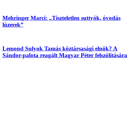
Mehringer Marci: „Tiszteletlen suttyók, óvodás
lúzerek”
Lemond Sulyok Tamás köztársasági elnök? A
Sándor-palota reagált Magyar Péter felszólítására