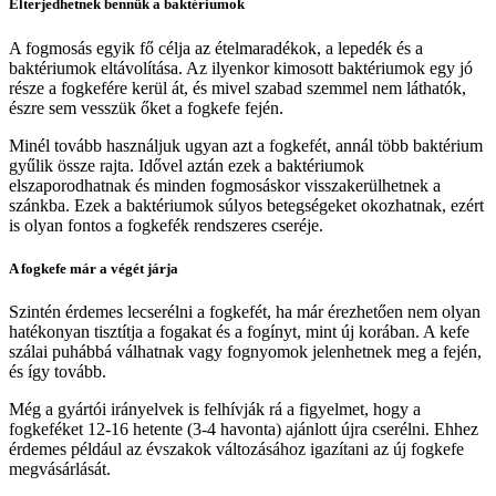
Elterjedhetnek bennük a baktériumok
A fogmosás egyik fő célja az ételmaradékok, a lepedék és a
baktériumok eltávolítása. Az ilyenkor kimosott baktériumok egy jó
része a fogkefére kerül át, és mivel szabad szemmel nem láthatók,
észre sem vesszük őket a fogkefe fején.
Minél tovább használjuk ugyan azt a fogkefét, annál több baktérium
gyűlik össze rajta. Idővel aztán ezek a baktériumok
elszaporodhatnak és minden fogmosáskor visszakerülhetnek a
szánkba. Ezek a baktériumok súlyos betegségeket okozhatnak, ezért
is olyan fontos a fogkefék rendszeres cseréje.
A fogkefe már a végét járja
Szintén érdemes lecserélni a fogkefét, ha már érezhetően nem olyan
hatékonyan tisztítja a fogakat és a fogínyt, mint új korában. A kefe
szálai puhábbá válhatnak vagy fognyomok jelenhetnek meg a fején,
és így tovább.
Még a gyártói irányelvek is felhívják rá a figyelmet, hogy a
fogkeféket 12-16 hetente (3-4 havonta) ajánlott újra cserélni. Ehhez
érdemes például az évszakok változásához igazítani az új fogkefe
megvásárlását.