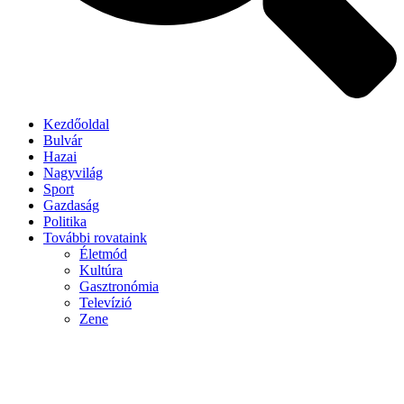
Kezdőoldal
Bulvár
Hazai
Nagyvilág
Sport
Gazdaság
Politika
További rovataink
Életmód
Kultúra
Gasztronómia
Televízió
Zene