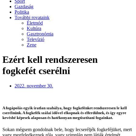
Sport
Gazdaság
Politika
További rovataink
Életmód
Kultúra
Gasztronómia
Televízió
Zene
Ezért kell rendszeresen
fogkefét cserélni
2022. november 30.
A fogápolás egyik íratlan szabálya, hogy fogkefénket rendszeresen le kell
cserélnünk. A fogkefék szálai idővel elkopnak és elferdülnek, és így egyre
kevésbé képesek alaposan és hatékonyan megtisztítani fogainkat.
Sokan mégsem gondolnak bele, hogy lecseréljék fogkeféjüket, mert
vagy megfeledkeznek róla, vagy szimplán nem látják értelmét.