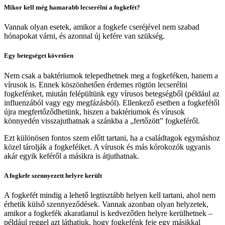
Mikor kell még hamarabb lecserélni a fogkefét?
Vannak olyan esetek, amikor a fogkefe cseréjével nem szabad
hónapokat várni, és azonnal új kefére van szükség.
Egy betegséget követően
Nem csak a baktériumok telepedhetnek meg a fogkeféken, hanem a
vírusok is. Ennek köszönhetően érdemes rögtön lecserélni
fogkefénket, miután felépültünk egy vírusos betegségből (például az
influenzából vagy egy megfázásból). Ellenkező esetben a fogkefétől
újra megfertőződhetünk, hiszen a baktériumok és vírusok
könnyedén visszajuthatnak a szánkba a „fertőzött” fogkeféről.
Ezt különösen fontos szem előtt tartani, ha a családtagok egymáshoz
közel tárolják a fogkeféiket. A vírusok és más kórokozók ugyanis
akár egyik keféről a másikra is átjuthatnak.
A fogkefe szennyezett helyre került
A fogkefét mindig a lehető legtisztább helyen kell tartani, ahol nem
érhetik külső szennyeződések. Vannak azonban olyan helyzetek,
amikor a fogkefék akaratlanul is kedvezőtlen helyre kerülhetnek –
például reggel azt láthatjuk, hogy fogkefénk feje egy másikkal