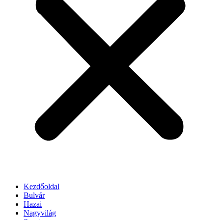
Kezdőoldal
Bulvár
Hazai
Nagyvilág