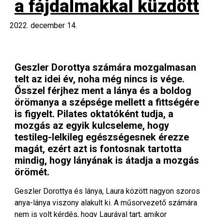
a fájdalmakkal küzdött
2022. december 14.
Geszler Dorottya számára mozgalmasan
telt az idei év, noha még nincs is vége.
Ősszel férjhez ment a lánya és a boldog
örömanya a szépsége mellett a fittségére
is figyelt. Pilates oktatóként tudja, a
mozgás az egyik kulcseleme, hogy
testileg-lelkileg egészségesnek érezze
magát, ezért azt is fontosnak tartotta
mindig, hogy lányának is átadja a mozgás
örömét.
Geszler Dorottya és lánya, Laura között nagyon szoros
anya-lánya viszony alakult ki. A műsorvezető számára
nem is volt kérdés, hogy Laurával tart, amikor