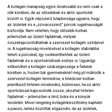
A kollagén manapság egyre divatosabb és nem csak a
nők körében, de az idősebbek és aktív sportolók
között is. Egyik népszerű tulajdonsága ugyanis, hogy
az ízületek és a „szivacsszerű” porcok rugalmasságát
biztosítja. Nem véletlen, hogy idősebb korban
jellemzőek az ízületi fájdalmak, melyek
összekapcsolódhatnak a szervezet kollagén szintjével
is. A rugalmasság növelésével a kollagén stabilabbá
teheti a porcokat, így csökkenthetőek az ízületi
fájdalmak és a sportsérülések esélye is. Ugyanígy
előkerülhet a kollagén szükségessége a fiatalok
körében is, hiszen bár gyermekeknél még jól működik a
szervezet kollagén termelése, a tinédzser korban
jelentkező hirtelen növekedés, különösen, ha ez aktív
sportolással kapcsolódik össze, okozhat hirtelen
fájdalmat – jellemzően a térd, boka és a könyök
területén. Mivel rengeteg kollagénkészítmény kapható
a piacon, nehéz közöttük eligazodni, de az ízületek,