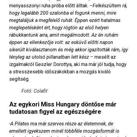
menyasszonyi ruha próba előtt álltak. –
Felkészültem rá,
hogy legalább 200 szalonba el fogunk menni, mire
megtaláljuk a megfelelő ruhát. Éppen ezért hatalmas
meglepetésként ért, hogy rögtön az első helyen
rábukkantunk arra, amit megálmodott. Az én ruhám
éppen az ellenkezője volt: az esküvő előtti napon
sikerült kiválasztanom és még akkor igazították rám, így
tényleg az utolsó pillanatban lett kész
– mesélt az
izgalmakról Geszler Dorottya, aki ma már jól tudja, hogy
a stresszesebb időszakokban a mozgás kiváló
segítség.
Fotó: Colafit
Az
egykori Miss Hungary döntőse már
tudatosan figyel az egészségére
-A Pilates ma már szerves része az életemnek, de
emellett igyekszem minél többféle mozgásformát is