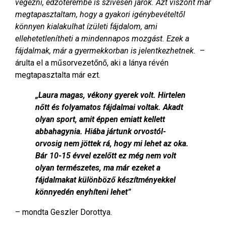
végezni, edzőterembe is szívesen járok. Azt viszont már
megtapasztaltam, hogy a gyakori igénybevételtől
könnyen kialakulhat ízületi fájdalom, ami
ellehetetlenítheti a mindennapos mozgást. Ezek a
fájdalmak, már a gyermekkorban is jelentkezhetnek.
–
árulta el a műsorvezetőnő, aki a lánya révén
megtapasztalta már ezt.
„Laura magas, vékony gyerek volt. Hirtelen
nőtt és folyamatos fájdalmai voltak. Akadt
olyan sport, amit éppen emiatt kellett
abbahagynia. Hiába jártunk orvostól-
orvosig nem jöttek rá, hogy mi lehet az oka.
Bár 10-15 évvel ezelőtt ez még nem volt
olyan természetes, ma már ezeket a
fájdalmakat különböző készítményekkel
könnyedén enyhíteni lehet”
– mondta Geszler Dorottya.