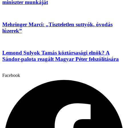
miniszter munkáját
Mehringer Marci: „Tiszteletlen suttyók, óvodás
lúzerek”
Lemond Sulyok Tamás köztársasági elnök? A
Sándor-palota reagált Magyar Péter felszólítására
Facebook