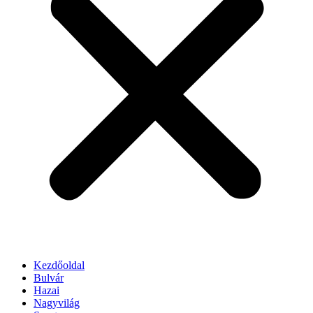
Kezdőoldal
Bulvár
Hazai
Nagyvilág