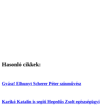
Hasonló cikkek:
Gyász! Elhunyt Scherer Péter színművész
Karikó Katalin is segíti Hegedűs Zsolt egészségügyi