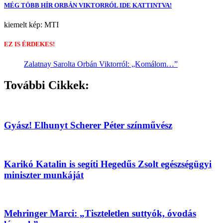
MÉG TÖBB HÍR ORBÁN VIKTORRÓL IDE KATTINTVA!
kiemelt kép: MTI
EZ IS ÉRDEKES!
Zalatnay Sarolta Orbán Viktorról: „Komálom…”
További Cikkek:
Gyász! Elhunyt Scherer Péter színművész
Karikó Katalin is segíti Hegedűs Zsolt egészségügyi
miniszter munkáját
Mehringer Marci: „Tiszteletlen suttyók, óvodás