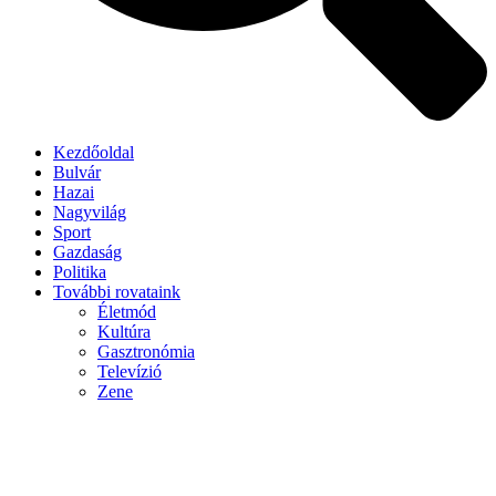
Kezdőoldal
Bulvár
Hazai
Nagyvilág
Sport
Gazdaság
Politika
További rovataink
Életmód
Kultúra
Gasztronómia
Televízió
Zene