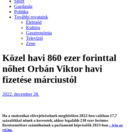
Sport
Gazdaság
Politika
További rovataink
Életmód
Kultúra
Gasztronómia
Televízió
Zene
Közel havi 860 ezer forinttal
nőhet Orbán Viktor havi
fizetése márciustól
2022. december 28.
Ha a statisztikai előrejelzéseknek megfelelően 2022-ben valóban 17,7
százalékkal nőnek a keresetek, akkor legalább 230 ezer forintos
fizetésemelésre számíthatnak a parlamenti képviselők 2023-ban
– írta az
rtl.hu.