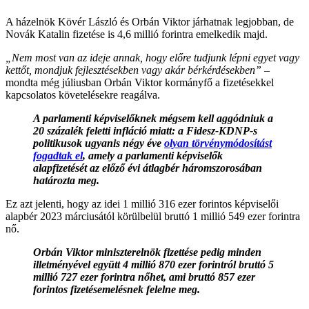
A házelnök Kövér László és Orbán Viktor járhatnak legjobban, de
Novák Katalin fizetése is 4,6 millió forintra emelkedik majd.
„Nem most van az ideje annak, hogy előre tudjunk lépni egyet vagy
kettőt, mondjuk fejlesztésekben vagy akár bérkérdésekben”
–
mondta még júliusban Orbán Viktor kormányfő a fizetésekkel
kapcsolatos követelésekre reagálva.
A parlamenti képviselőknek mégsem kell aggódniuk a
20 százalék feletti infláció miatt: a Fidesz-KDNP-s
politikusok ugyanis négy éve
olyan törvénymódosítást
fogadtak el
, amely a parlamenti képviselők
alapfizetését az előző évi átlagbér háromszorosában
határozta meg.
Ez azt jelenti, hogy az idei 1 millió 316 ezer forintos képviselői
alapbér 2023 márciusától körülbelül bruttó 1 millió 549 ezer forintra
nő.
Orbán Viktor miniszterelnök fizettése pedig minden
illetményével együtt 4 millió 870 ezer forintról bruttó 5
millió 727 ezer forintra nőhet, ami bruttó 857 ezer
forintos fizetésemelésnek felelne meg.