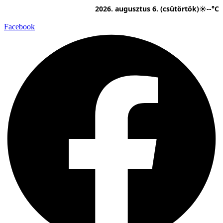
Ugrás
2026. augusztus 6. (csütörtök)
☀
--°C
a
tartalomhoz
Facebook