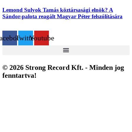
Lemond Sulyok Tamás köztársasági elnök? A
Sándor-palota reagált Magyar Péter felszólítására
acebook
Twitter
Youtube
© 2026 Strong Record Kft. - Minden jog
fenntartva!