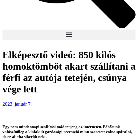
Elképesztő videó: 850 kilós
homoktömböt akart szállítani a
férfi az autója tetején, csúnya
vége lett
2023. január 7.
Egy nem mindennapi szállítási mód terjeng az interneten. Főhősünk
valószínűleg a kialakult gazdasági recesszió miatt szeretett volna spórolni,
de ez aligha sikerült neki.