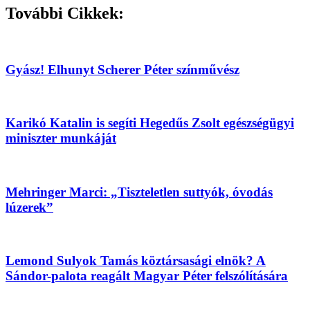
További Cikkek:
Gyász! Elhunyt Scherer Péter színművész
Karikó Katalin is segíti Hegedűs Zsolt egészségügyi
miniszter munkáját
Mehringer Marci: „Tiszteletlen suttyók, óvodás
lúzerek”
Lemond Sulyok Tamás köztársasági elnök? A
Sándor-palota reagált Magyar Péter felszólítására