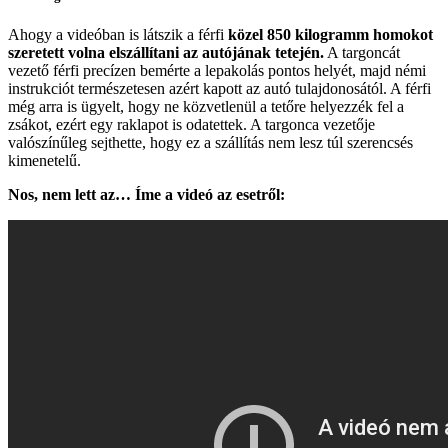
Ahogy a videóban is látszik a férfi
közel 850 kilogramm homokot
szeretett volna elszállítani az autójának tetején.
A targoncát
vezető férfi precízen bemérte a lepakolás pontos helyét, majd némi
instrukciót természetesen azért kapott az autó tulajdonosától. A férfi
még arra is ügyelt, hogy ne közvetlenül a tetőre helyezzék fel a
zsákot, ezért egy raklapot is odatettek. A targonca vezetője
valószínűleg sejthette, hogy ez a szállítás nem lesz túl szerencsés
kimenetelű.
Nos, nem lett az… Íme a videó az esetről: