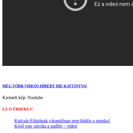
MÉG TÖBB VIDEÓS HÍRÉRT IDE KATTINTVA!
Kiemelt kép: Youtube
EZ IS ÉRDEKES!
Kulcsár Edinának várandósan sem büdös a munka!
Késő este súrolta a padlót – videó