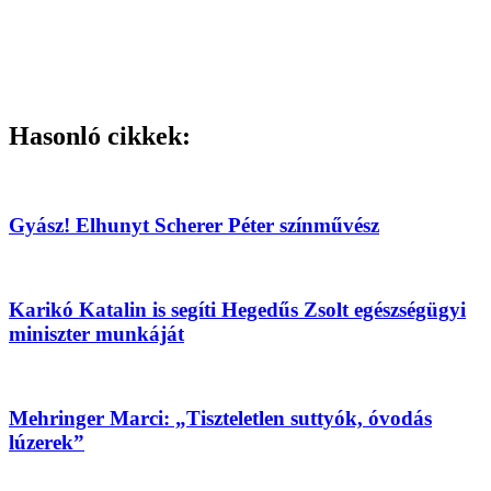
Hasonló cikkek:
Gyász! Elhunyt Scherer Péter színművész
Karikó Katalin is segíti Hegedűs Zsolt egészségügyi
miniszter munkáját
Mehringer Marci: „Tiszteletlen suttyók, óvodás
lúzerek”