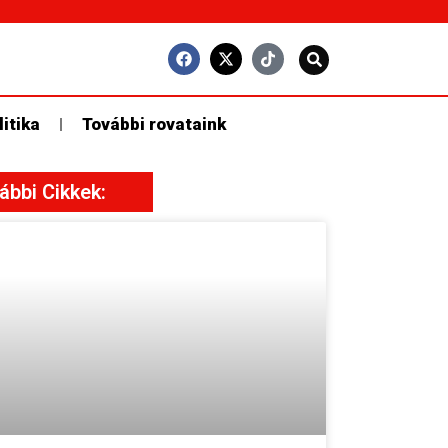
litika
További rovataink
ábbi Cikkek: