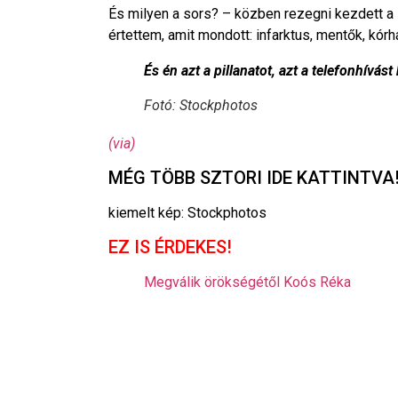
És milyen a sors? – közben rezegni kezdett a 
értettem, amit mondott: infarktus, mentők, kórhá
És én azt a pillanatot, azt a telefonhív
Fotó: Stockphotos
(via)
MÉG TÖBB SZTORI IDE KATTINTVA
kiemelt kép: Stockphotos
EZ IS ÉRDEKES!
Megválik örökségétől Koós Réka