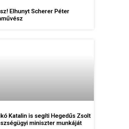
sz! Elhunyt Scherer Péter
nművész
ikó Katalin is segíti Hegedűs Zsolt
szségügyi miniszter munkáját