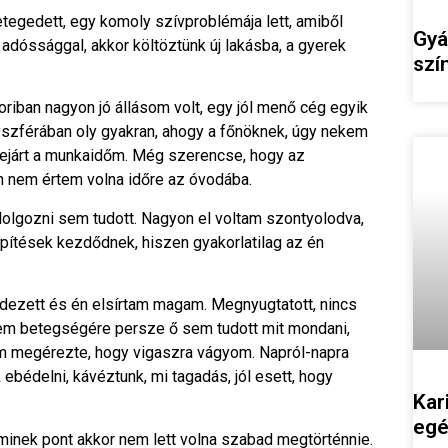
egedett, egy komoly szívproblémája lett, amiből
Gyá
 adóssággal, akkor költöztünk új lakásba, a gyerek
szí
riban nagyon jó állásom volt, egy jól menő cég egyik
nyszférában oly gyakran, ahogy a főnöknek, úgy nekem
y lejárt a munkaidőm. Még szerencse, hogy az
n nem értem volna időre az óvodába.
dolgozni sem tudott. Nagyon el voltam szontyolodva,
ítések kezdődnek, hiszen gyakorlatilag az én
ezett és én elsírtam magam. Megnyugtatott, nincs
jem betegségére persze ő sem tudott mit mondani,
köm megérezte, hogy vigaszra vágyom. Napról-napra
ebédelni, kávéztunk, mi tagadás, jól esett, hogy
Kar
egé
minek pont akkor nem lett volna szabad megtörténnie.