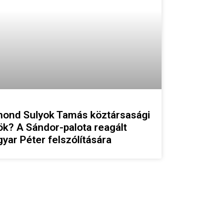
ond Sulyok Tamás köztársasági
ök? A Sándor-palota reagált
yar Péter felszólítására