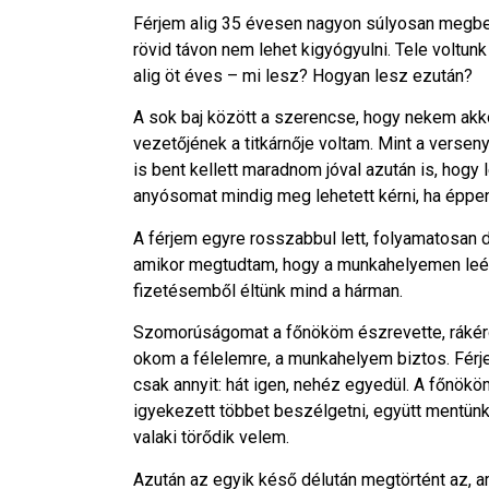
Férjem alig 35 évesen nagyon súlyosan megbet
rövid távon nem lehet kigyógyulni. Tele voltunk
alig öt éves – mi lesz? Hogyan lesz ezután?
A sok baj között a szerencse, hogy nekem akko
vezetőjének a titkárnője voltam. Mint a verse
is bent kellett maradnom jóval azután is, hog
anyósomat mindig meg lehetett kérni, ha éppe
A férjem egyre rosszabbul lett, folyamatosan 
amikor megtudtam, hogy a munkahelyemen leép
fizetésemből éltünk mind a hárman.
Szomorúságomat a főnököm észrevette, rákérd
okom a félelemre, a munkahelyem biztos. Fér
csak annyit: hát igen, nehéz egyedül. A főnö
igyekezett többet beszélgetni, együtt mentünk 
valaki törődik velem.
Azután az egyik késő délután megtörtént az, a