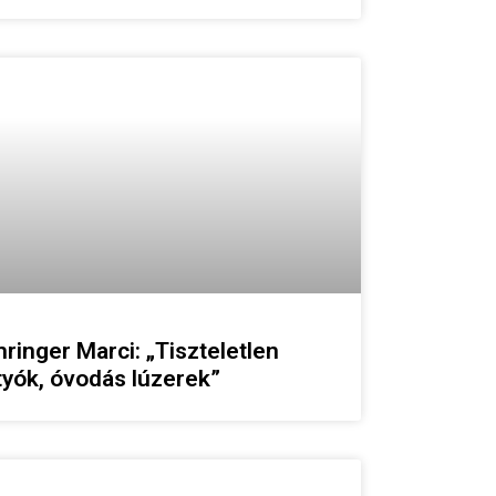
ringer Marci: „Tiszteletlen
tyók, óvodás lúzerek”