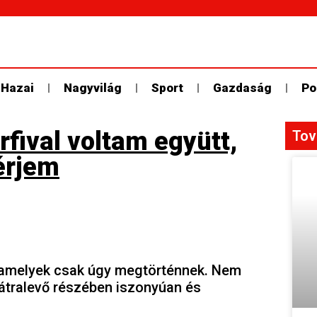
Hazai
Nagyvilág
Sport
Gazdaság
Po
fival voltam együtt,
Tov
érjem
, amelyek csak úgy megtörténnek. Nem
hátralevő részében iszonyúan és