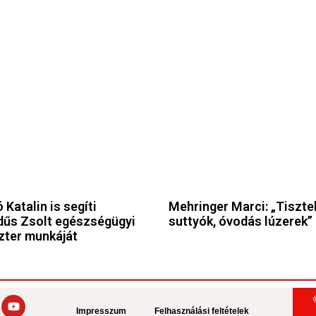
 Katalin is segíti
Mehringer Marci: „Tiszte
űs Zsolt egészségügyi
suttyók, óvodás lúzerek”
zter munkáját
Impresszum
Felhasználási feltételek