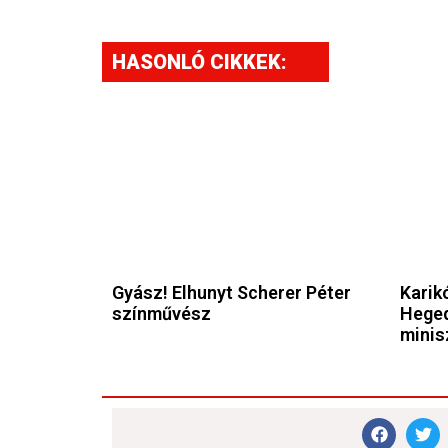
HASONLÓ CIKKEK:
Gyász! Elhunyt Scherer Péter
Karikó
színművész
Heged
minis