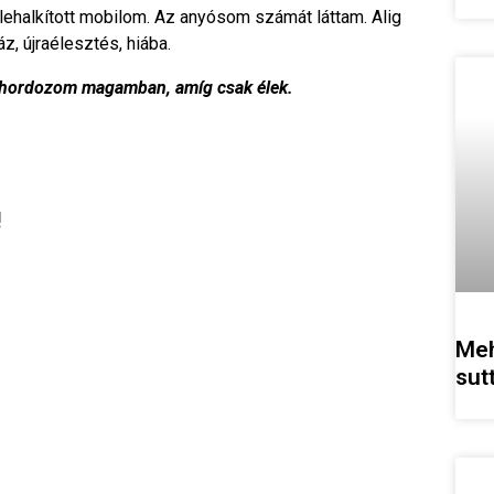
lehalkított mobilom. Az anyósom számát láttam. Alig
z, újraélesztés, hiába.
ást hordozom magamban, amíg csak élek.
!
Meh
sut