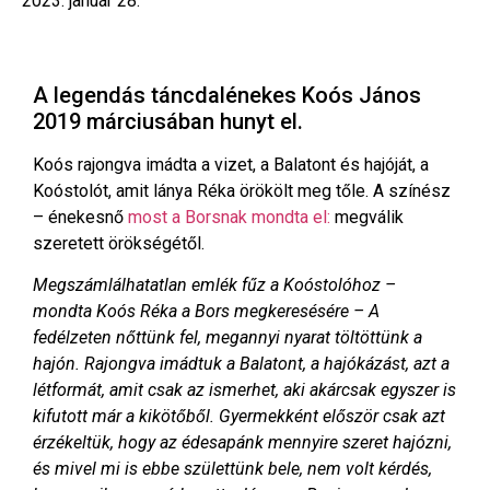
2023. január 28.
A legendás táncdalénekes Koós János
2019 márciusában hunyt el.
Koós rajongva imádta a vizet, a Balatont és hajóját, a
Koóstolót, amit lánya Réka örökölt meg tőle. A színész
– énekesnő
most a Borsnak mondta el:
megválik
szeretett örökségétől.
Megszámlálhatatlan emlék fűz a Koóstolóhoz –
mondta Koós Réka a Bors megkeresésére – A
fedélzeten nőttünk fel, megannyi nyarat töltöttünk a
hajón. Rajongva imádtuk a Balatont, a hajókázást, azt a
létformát, amit csak az ismerhet, aki akárcsak egyszer is
kifutott már a kikötőből. Gyermekként először csak azt
érzékeltük, hogy az édesapánk mennyire szeret hajózni,
és mivel mi is ebbe születtünk bele, nem volt kérdés,