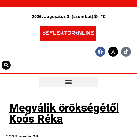
2026. augusztus 8. (szombat)
☀
--°C
Megválik örökségétől
Koós Réka