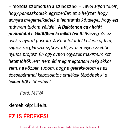
– mondta szomorúan a színésznő.
– Távol álljon tőlem,
hogy panaszkodjak, egyszerűen az a helyzet, hogy
annyira megemelkedtek a fenntartás költségei, hogy ezt
már nem tudom vállalni.
A Balatonon egy hajót
parkoltatni a kikötőben is millió feletti összeg
, és ez
csak a nyitott parkoló. A Koóstolót fel kellene újítani,
sajnos meglátszik rajta az idő, az is mélyen zsebbe
nyúlós projekt. Én egy évben egyszer, maximum két
hetet töltök lent, nem éri meg megtartani még akkor
sem, ha közben tudom, hogy a gyerekkorom és az
édesapámmal kapcsolatos emlékek tépődnek ki a
lelkemből a búcsúval.
Fotó: MTVA
kiemelt kép: Life.hu
EZ IS ÉRDEKES!
Lesifotó! Lopáson kapták Horváth Évát!