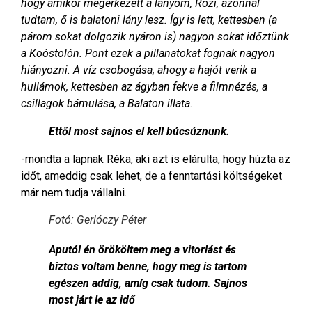
hogy amikor megérkezett a lányom, Rozi, azonnal
tudtam, ő is balatoni lány lesz. Így is lett, kettesben (a
párom sokat dolgozik nyáron is) nagyon sokat időztünk
a Koóstolón. Pont ezek a pillanatokat fognak nagyon
hiányozni. A víz csobogása, ahogy a hajót verik a
hullámok, kettesben az ágyban fekve a filmnézés, a
csillagok bámulása, a Balaton illata.
Ettől most sajnos el kell búcsúznunk.
-mondta a lapnak Réka, aki azt is elárulta, hogy húzta az
időt, ameddig csak lehet, de a fenntartási költségeket
már nem tudja vállalni.
Fotó: Gerlóczy Péter
Aputól én örököltem meg a vitorlást és
biztos voltam benne, hogy meg is tartom
egészen addig, amíg csak tudom. Sajnos
most járt le az idő