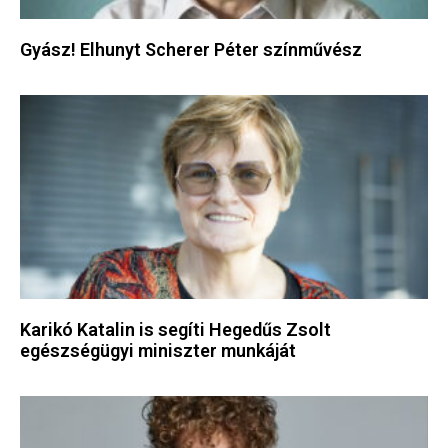
Gyász! Elhunyt Scherer Péter színművész
Karikó Katalin is segíti Hegedűs Zsolt
egészségügyi miniszter munkáját