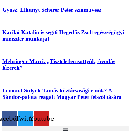
Gyász! Elhunyt Scherer Péter színművész
Karikó Katalin is segíti Hegedűs Zsolt egészségügyi
miniszter munkáját
Mehringer Marci: „Tiszteletlen suttyók, óvodás
lúzerek”
Lemond Sulyok Tamás köztársasági elnök? A
Sándor-palota reagált Magyar Péter felszólítására
acebook
Twitter
Youtube