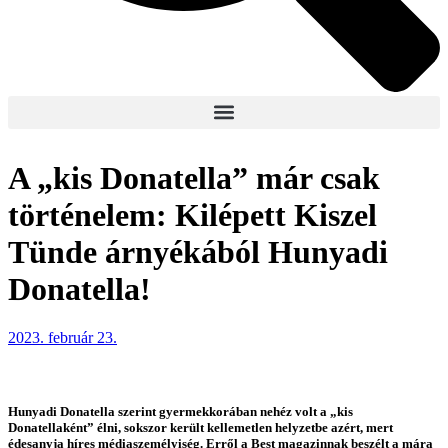
A „kis Donatella” már csak
történelem: Kilépett Kiszel
Tünde árnyékából Hunyadi
Donatella!
2023. február 23.
Hunyadi Donatella szerint gyermekkorában nehéz volt a „kis
Donatellaként” élni, sokszor került kellemetlen helyzetbe azért, mert
édesanyja híres médiaszemélyiség. Erről a Best magazinnak beszélt a mára