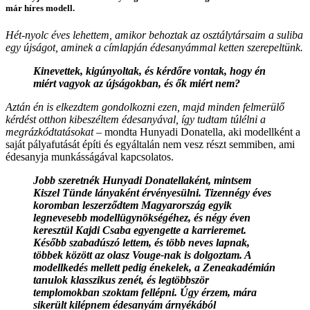
már híres modell.
Hét-nyolc éves lehettem, amikor behoztak az osztálytársaim a suliba
egy újságot, aminek a címlapján édesanyámmal ketten szerepeltünk.
Kinevettek, kigúnyoltak, és kérdőre vontak, hogy én
miért vagyok az újságokban, és ők miért nem?
Aztán én is elkezdtem gondolkozni ezen, majd minden felmerülő
kérdést otthon kibeszéltem édesanyával, így tudtam túlélni a
megrázkódtatásokat
– mondta Hunyadi Donatella, aki modellként a
saját pályafutását építi és egyáltalán nem vesz részt semmiben, ami
édesanyja munkásságával kapcsolatos.
Jobb szeretnék Hunyadi Donatellaként, mintsem
Kiszel Tünde lányaként érvényesülni. Tizennégy éves
koromban leszerződtem Magyarország egyik
legnevesebb modellügynökségéhez, és négy éven
keresztül Kajdi Csaba egyengette a karrieremet.
Később szabadúszó lettem, és több neves lapnak,
többek között az olasz Vouge-nak is dolgoztam. A
modellkedés mellett pedig énekelek, a Zeneakadémián
tanulok klasszikus zenét, és legtöbbször
templomokban szoktam fellépni. Úgy érzem, mára
sikerült kilépnem édesanyám árnyékából