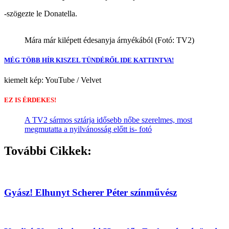
-szögezte le Donatella.
Mára már kilépett édesanyja árnyékából (Fotó: TV2)
MÉG TÖBB HÍR KISZEL TÜNDÉRŐL IDE KATTINTVA!
kiemelt kép: YouTube / Velvet
EZ IS ÉRDEKES!
A TV2 sármos sztárja idősebb nőbe szerelmes, most
megmutatta a nyilvánosság előtt is- fotó
További Cikkek:
Gyász! Elhunyt Scherer Péter színművész