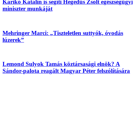
Karikó Katalin is segíti Hegedűs Zsolt egészségügyi
miniszter munkáját
Mehringer Marci: „Tiszteletlen suttyók, óvodás
lúzerek”
Lemond Sulyok Tamás köztársasági elnök? A
Sándor-palota reagált Magyar Péter felszólítására