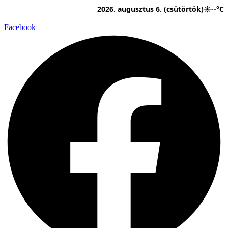
Ugrás
2026. augusztus 6. (csütörtök)
☀
--°C
a
tartalomhoz
Facebook