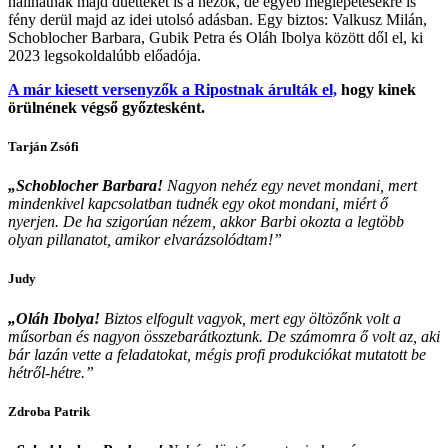
hallhatnak majd duetteket is a nézők, de egyéb meglepetésekre is
fény derül majd az idei utolsó adásban. Egy biztos: Valkusz Milán,
Schoblocher Barbara, Gubik Petra és Oláh Ibolya között dől el, ki
2023 legsokoldalúbb előadója.
A már kiesett versenyzők a Ripostnak árulták el,
hogy kinek
örülnének végső győztesként.
Tarján Zsófi
„Schoblocher Barbara!
Nagyon nehéz egy nevet mondani, mert
mindenkivel kapcsolatban tudnék egy okot mondani, miért ő
nyerjen. De ha szigorúan nézem, akkor Barbi okozta a legtöbb
olyan pillanatot, amikor elvarázsolódtam!”
Judy
„Oláh Ibolya!
Biztos elfogult vagyok, mert egy öltözőnk volt a
műsorban és nagyon összebarátkoztunk. De számomra ő volt az, aki
bár lazán vette a feladatokat, mégis profi produkciókat mutatott be
hétről-hétre.”
Zdroba Patrik