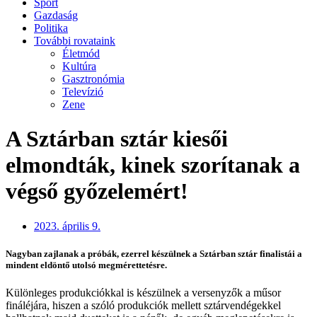
Sport
Gazdaság
Politika
További rovataink
Életmód
Kultúra
Gasztronómia
Televízió
Zene
A Sztárban sztár kiesői
elmondták, kinek szorítanak a
végső győzelemért!
2023. április 9.
Nagyban zajlanak a próbák, ezerrel készülnek a Sztárban sztár finalistái a
mindent eldöntő utolsó megmérettetésre.
Különleges produkciókkal is készülnek a versenyzők a műsor
fináléjára, hiszen a szóló produkciók mellett sztárvendégekkel