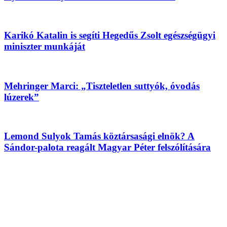
Karikó Katalin is segíti Hegedűs Zsolt egészségügyi
miniszter munkáját
Mehringer Marci: „Tiszteletlen suttyók, óvodás
lúzerek”
Lemond Sulyok Tamás köztársasági elnök? A
Sándor-palota reagált Magyar Péter felszólítására