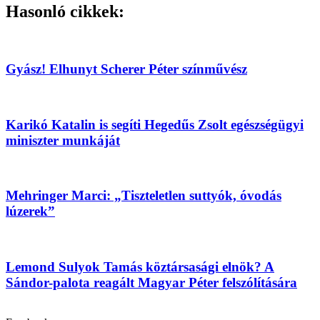
Hasonló cikkek:
Gyász! Elhunyt Scherer Péter színművész
Karikó Katalin is segíti Hegedűs Zsolt egészségügyi
miniszter munkáját
Mehringer Marci: „Tiszteletlen suttyók, óvodás
lúzerek”
Lemond Sulyok Tamás köztársasági elnök? A
Sándor-palota reagált Magyar Péter felszólítására