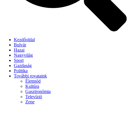
Kezdőoldal
Bulvár
Hazai
Nagyvilág
Sport
Gazdaság
Politika
További rovataink
Életmód
Kultúra
Gasztronómia
Televízió
Zene