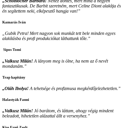
„Schoblocher Barbara!
Nehéz döntés, mert mind a négyen
fantasztikusak. De Barbit szeretném, mert Celine Diont alakítja és
én segítettem neki, elképesztő hangja van!”
Kamarás Iván
„Gubik Petra! Mert nagyon sok munkát tett bele minden egyes
alakításba és profi produkciókat láthattunk tőle.”
Sipos Tomi
„Valkusz Milán!
A lányom meg is ölne, ha nem az ő nevét
mondanám.”
Trap kapitány
„Oláh Ibolya!
A tehetsége és profizmusa megkérdőjelezhetetlen.”
Halastyák Fanni
„Valkusz Milán!
Jó barátom, és láttam, ahogy végig mindent
beleadott, hihetetlen alázattal állt a versenyhez.”
Kiss Ernő Zsolt