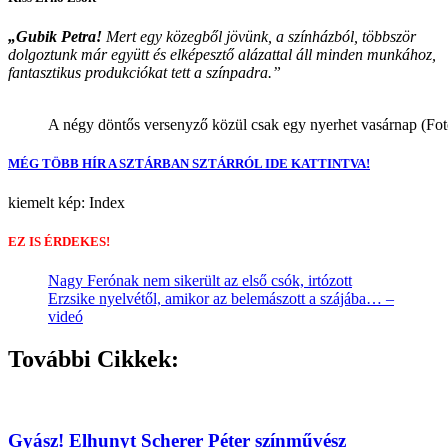
„Gubik Petra!
Mert egy közegből jövünk, a színházból, többször
dolgoztunk már együtt és elképesztő alázattal áll minden munkához,
fantasztikus produkciókat tett a színpadra.”
A négy döntős versenyző közül csak egy nyerhet vasárnap (Fo
MÉG TÖBB HÍR A SZTÁRBAN SZTÁRRÓL IDE KATTINTVA!
kiemelt kép: Index
EZ IS ÉRDEKES!
Nagy Ferónak nem sikerült az első csók, irtózott
Erzsike nyelvétől, amikor az belemászott a szájába… –
videó
További Cikkek:
Gyász! Elhunyt Scherer Péter színművész