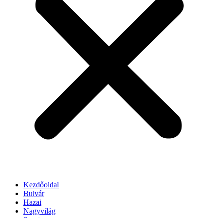
Kezdőoldal
Bulvár
Hazai
Nagyvilág