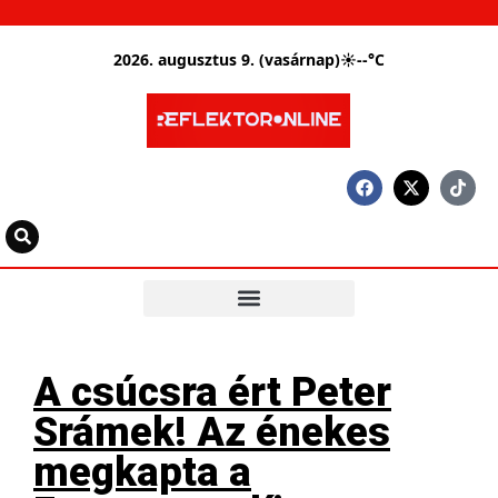
2026. augusztus 9. (vasárnap)
☀
--°C
A csúcsra ért Peter
Srámek! Az énekes
megkapta a