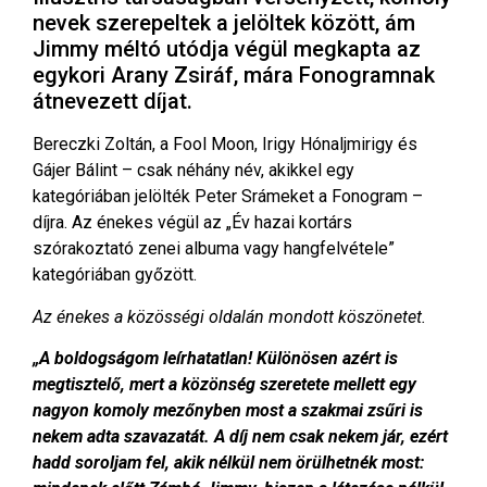
nevek szerepeltek a jelöltek között, ám
Jimmy méltó utódja végül megkapta az
egykori Arany Zsiráf, mára Fonogramnak
átnevezett díjat.
Bereczki Zoltán, a Fool Moon, Irigy Hónaljmirigy és
Gájer Bálint – csak néhány név, akikkel egy
kategóriában jelölték Peter Srámeket a Fonogram –
díjra. Az énekes végül az „Év hazai kortárs
szórakoztató zenei albuma vagy hangfelvétele”
kategóriában győzött.
Az énekes a közösségi oldalán mondott köszönetet.
„A boldogságom leírhatatlan! Különösen azért is
megtisztelő, mert a közönség szeretete mellett egy
nagyon komoly mezőnyben most a szakmai zsűri is
nekem adta szavazatát. A díj nem csak nekem jár, ezért
hadd soroljam fel, akik nélkül nem örülhetnék most: