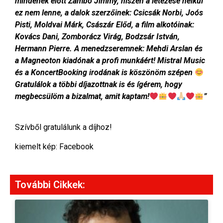
mindenek előtt Zámbó Jimmy, hiszen a létezése nélkül
ez nem lenne, a dalok szerzőinek: Csicsák Norbi, Joós
Pisti, Moldvai Márk, Császár Előd, a film alkotóinak:
Kovács Dani, Zomborácz Virág, Bodzsár István,
Hermann Pierre. A menedzseremnek: Mehdi Arslan és
a Magneoton kiadónak a profi munkáért! Mistral Music
és a KoncertBooking irodának is köszönöm szépen
Gratulálok a többi díjazottnak is és ígérem, hogy
megbecsülöm a bizalmat, amit kaptam!
”
Szívből gratulálunk a díjhoz!
kiemelt kép: Facebook
További Cikkek: