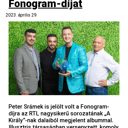
Fonogram-díjat
2023. április 29.
Peter Srámek is jelölt volt a Fonogram-
díjra az RTL nagysikerű sorozatának „A
Király”-nak dalaiból megjelent albummal.
Illusztris társaságban versenyzett, komoly