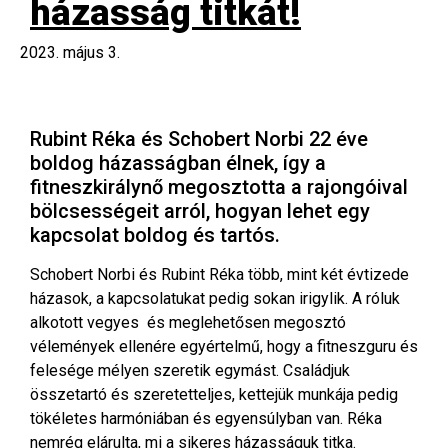
házasság titkát!
2023. május 3.
Rubint Réka és Schobert Norbi 22 éve
boldog házasságban élnek, így a
fitneszkirálynő megosztotta a rajongóival
bölcsességeit arról, hogyan lehet egy
kapcsolat boldog és tartós.
Schobert Norbi és Rubint Réka több, mint két évtizede
házasok, a kapcsolatukat pedig sokan irigylik. A róluk
alkotott vegyes és meglehetősen megosztó
vélemények ellenére egyértelmű, hogy a fitneszguru és
felesége mélyen szeretik egymást. Családjuk
összetartó és szeretetteljes, kettejük munkája pedig
tökéletes harmóniában és egyensúlyban van. Réka
nemrég elárulta, mi a sikeres házasságuk titka.