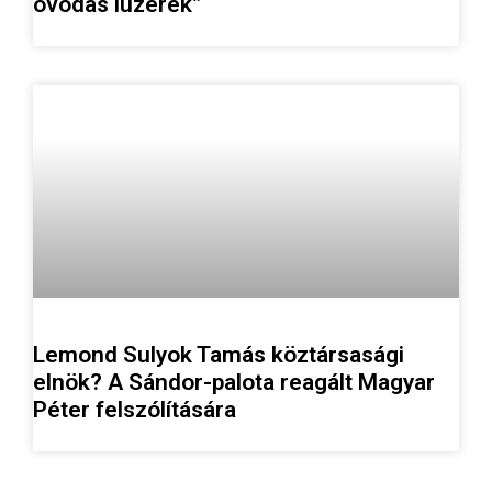
óvodás lúzerek”
Lemond Sulyok Tamás köztársasági
elnök? A Sándor-palota reagált Magyar
Péter felszólítására