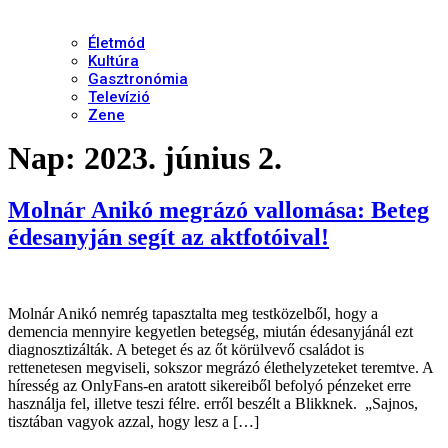
Életmód
Kultúra
Gasztronómia
Televízió
Zene
Nap:
2023. június 2.
Molnár Anikó megrázó vallomása: Beteg
édesanyján segít az aktfotóival!
Molnár Anikó nemrég tapasztalta meg testközelből, hogy a
demencia mennyire kegyetlen betegség, miután édesanyjánál ezt
diagnosztizálták. A beteget és az őt körülvevő családot is
rettenetesen megviseli, sokszor megrázó élethelyzeteket teremtve. A
híresség az OnlyFans-en aratott sikereiből befolyó pénzeket erre
használja fel, illetve teszi félre. erről beszélt a Blikknek. „Sajnos,
tisztában vagyok azzal, hogy lesz a […]