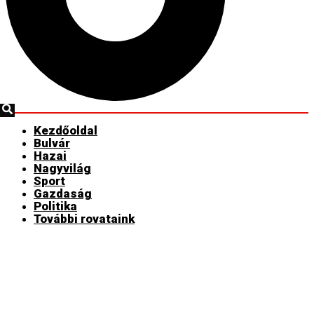
Kezdőoldal
Bulvár
Hazai
Nagyvilág
Sport
Gazdaság
Politika
További rovataink