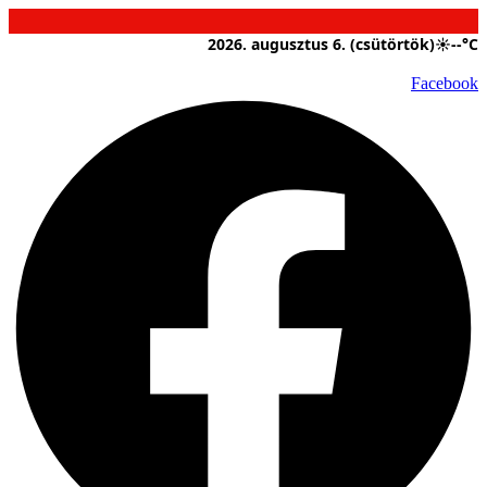
Ugrás
a
2026. augusztus 6. (csütörtök)
☀
--°C
tartalomhoz
Facebook