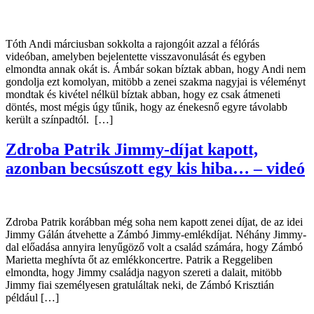
Tóth Andi márciusban sokkolta a rajongóit azzal a félórás
videóban, amelyben bejelentette visszavonulását és egyben
elmondta annak okát is. Ámbár sokan bíztak abban, hogy Andi nem
gondolja ezt komolyan, mitöbb a zenei szakma nagyjai is véleményt
mondtak és kivétel nélkül bíztak abban, hogy ez csak átmeneti
döntés, most mégis úgy tűnik, hogy az énekesnő egyre távolabb
került a színpadtól. […]
Zdroba Patrik Jimmy-díjat kapott,
azonban becsúszott egy kis hiba… – videó
Zdroba Patrik korábban még soha nem kapott zenei díjat, de az idei
Jimmy Gálán átvehette a Zámbó Jimmy-emlékdíjat. Néhány Jimmy-
dal előadása annyira lenyűgöző volt a család számára, hogy Zámbó
Marietta meghívta őt az emlékkoncertre. Patrik a Reggeliben
elmondta, hogy Jimmy családja nagyon szereti a dalait, mitöbb
Jimmy fiai személyesen gratuláltak neki, de Zámbó Krisztián
például […]