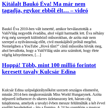
Kitálalt Baukó Éva! Ma már nem
tagadja, egykor ebből élt… – videó
Baukó Éva 2010-ben vált ismertté, amikor beválasztották a
ValóVilág negyedik évadába, ahol végül harmadik lett. Éva néhány
évig még szerepelt különböző műsorokban, de azóta már nem
szerepel a nyilvánosság előtt, civil munkájából próbál megélni.
Nemrégiben a YouTube „Hová tűnt?” című műsorába hívták meg,
ahol bevallotta, hogy a ValóVilág után arra számított, hogy élete
végéig kényelmesen, […]
Hoppá! Több, mint 100 millió forintot
keresett tavaly Kulcsár Edina
Kulcsár Edina szépségkirálynőként szerzett országos elismerést,
miután 2014-ben megkoronázták Miss World Hungarynek. Azóta
népszerű influencer és sikeres üzletasszony lett, három cég
tulajdonosa, amelyek a tavalyi évben messze felülmúlták a két évvel
ezelőtti bevételeiket – írta a Femina. A 24.hu szemlézte a magyar