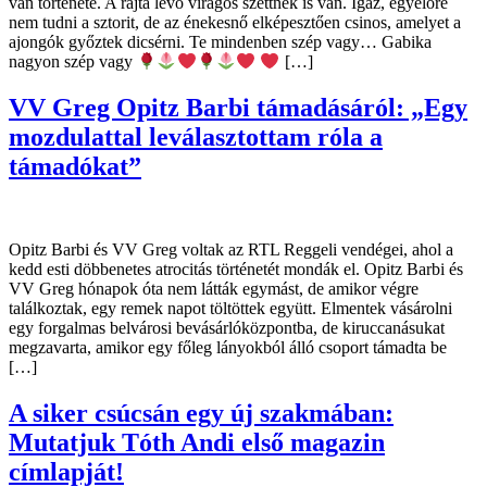
van története. A rajta lévő virágos szettnek is van. Igaz, egyelőre
nem tudni a sztorit, de az énekesnő elképesztően csinos, amelyet a
ajongók győztek dicsérni. Te mindenben szép vagy… Gabika
nagyon szép vagy
[…]
VV Greg Opitz Barbi támadásáról: „Egy
mozdulattal leválasztottam róla a
támadókat”
Opitz Barbi és VV Greg voltak az RTL Reggeli vendégei, ahol a
kedd esti döbbenetes atrocitás történetét mondák el. Opitz Barbi és
VV Greg hónapok óta nem látták egymást, de amikor végre
találkoztak, egy remek napot töltöttek együtt. Elmentek vásárolni
egy forgalmas belvárosi bevásárlóközpontba, de kiruccanásukat
megzavarta, amikor egy főleg lányokból álló csoport támadta be
[…]
A siker csúcsán egy új szakmában:
Mutatjuk Tóth Andi első magazin
címlapját!