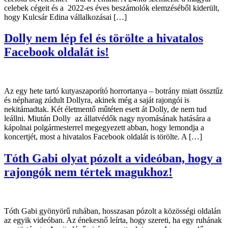
celebek cégeit és a 2022-es éves beszámolók elemzéséből kiderült,
hogy Kulcsár Edina vállalkozásai […]
Dolly nem lép fel és törölte a hivatalos
Facebook oldalát is!
Az egy hete tartó kutyaszaporító horrortanya – botrány miatt össztűz
és népharag zúdult Dollyra, akinek még a saját rajongói is
nekitámadtak. Két életmentő műtéten esett át Dolly, de nem tud
leállni. Miután Dolly az állatvédők nagy nyomásának hatására a
kápolnai polgármesterrel megegyezett abban, hogy lemondja a
koncertjét, most a hivatalos Facebook oldalát is törölte. A […]
Tóth Gabi olyat pózolt a videóban, hogy a
rajongók nem tértek magukhoz!
Tóth Gabi gyönyörű ruhában, hosszasan pózolt a közösségi oldalán
az egyik videóban. Az énekesnő leírta, hogy szereti, ha egy ruhának