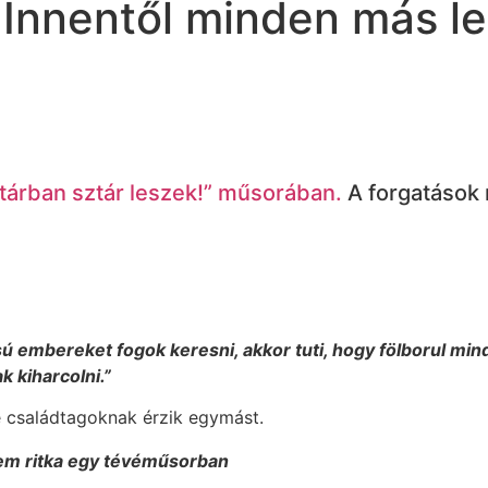
 Innentől minden más l
ztárban sztár leszek!” műsorában.
A forgatások 
usú embereket fogok keresni, akkor tuti, hogy fölborul 
 kiharcolni.”
e családtagoknak érzik egymást.
tem ritka egy tévéműsorban