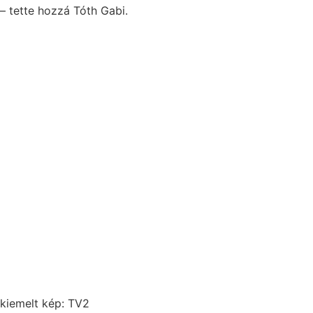
– tette hozzá Tóth Gabi.
kiemelt kép: TV2