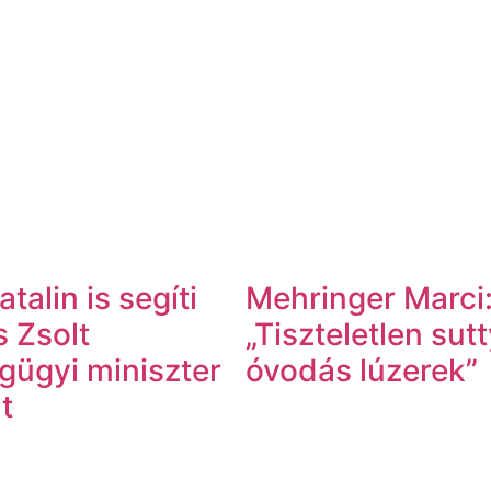
talin is segíti
Mehringer Marci
 Zsolt
„Tiszteletlen sut
gügyi miniszter
óvodás lúzerek”
t