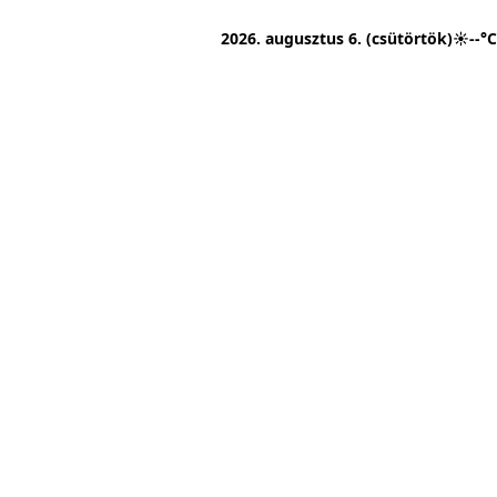
2026. augusztus 6. (csütörtök)
☀
--°C