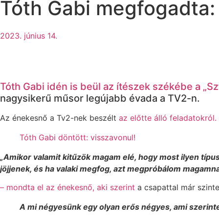
Tóth Gabi megfogadta:
2023. június 14.
Tóth Gabi idén is beül az ítészek székébe a „S
nagysikerű műsor legújabb évada a TV2-n.
Az énekesnő a Tv2-nek beszélt
az előtte álló feladatokról.
Tóth Gabi döntött: visszavonul!
„Amikor valamit kitűzök magam elé, hogy most ilyen típ
jöjjenek, és ha valaki megfog, azt megpróbálom magamnak
– mondta el az énekesnő, aki szerint
a csapattal már szint
A mi négyesünk egy olyan erős négyes, ami szerin