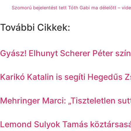
Szomorú bejelentést tett Tóth Gabi ma délelőtt – vid
További Cikkek:
Gyász! Elhunyt Scherer Péter sz
Karikó Katalin is segíti Hegedűs 
Mehringer Marci: „Tiszteletlen su
Lemond Sulyok Tamás köztársasági