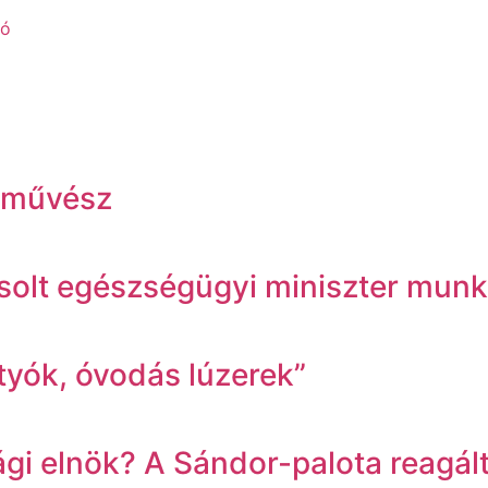
eó
ínművész
Zsolt egészségügyi miniszter munk
ttyók, óvodás lúzerek”
 elnök? A Sándor-palota reagált 