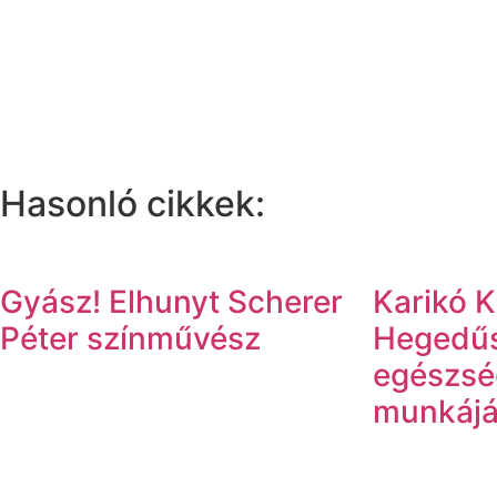
Hasonló cikkek:
Gyász! Elhunyt Scherer
Karikó Ka
Péter színművész
Hegedűs
egészsé
munkájá