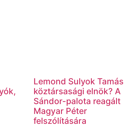
:
Lemond Sulyok Tamás
tyók,
köztársasági elnök? A
Sándor-palota reagált
Magyar Péter
felszólítására