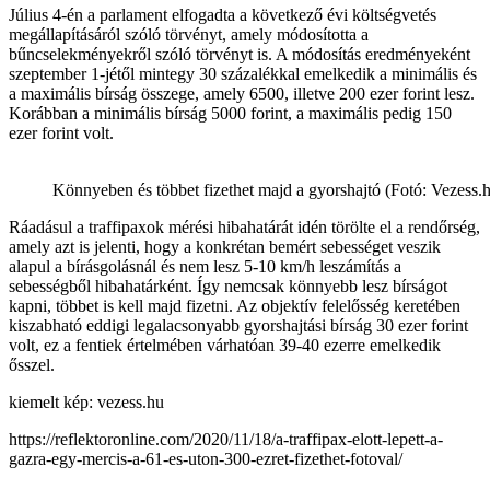
Július 4-én a parlament elfogadta a következő évi költségvetés
megállapításáról szóló törvényt, amely módosította a
bűncselekményekről szóló törvényt is. A módosítás eredményeként
szeptember 1-jétől mintegy 30 százalékkal emelkedik a minimális és
a maximális bírság összege, amely 6500, illetve 200 ezer forint lesz.
Korábban a minimális bírság 5000 forint, a maximális pedig 150
ezer forint volt.
Könnyeben és többet fizethet majd a gyorshajtó (Fotó: Vezess.
Ráadásul a traffipaxok mérési hibahatárát idén törölte el a rendőrség,
amely azt is jelenti, hogy a konkrétan bemért sebességet veszik
alapul a bírásgolásnál és nem lesz 5-10 km/h leszámítás a
sebességből hibahatárként. Így nemcsak könnyebb lesz bírságot
kapni, többet is kell majd fizetni. Az objektív felelősség keretében
kiszabható eddigi legalacsonyabb gyorshajtási bírság 30 ezer forint
volt, ez a fentiek értelmében várhatóan 39-40 ezerre emelkedik
ősszel.
kiemelt kép: vezess.hu
https://reflektoronline.com/2020/11/18/a-traffipax-elott-lepett-a-
gazra-egy-mercis-a-61-es-uton-300-ezret-fizethet-fotoval/