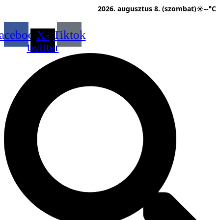
Ugrás
2026. augusztus 8. (szombat)
☀
--°C
a
tartalomhoz
acebook
X-
Tiktok
twitter