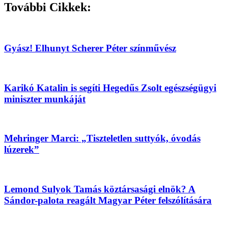
További Cikkek:
Gyász! Elhunyt Scherer Péter színművész
Karikó Katalin is segíti Hegedűs Zsolt egészségügyi
miniszter munkáját
Mehringer Marci: „Tiszteletlen suttyók, óvodás
lúzerek”
Lemond Sulyok Tamás köztársasági elnök? A
Sándor-palota reagált Magyar Péter felszólítására