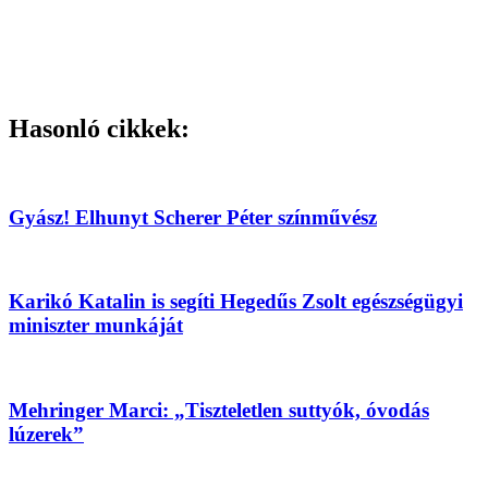
Hasonló cikkek:
Gyász! Elhunyt Scherer Péter színművész
Karikó Katalin is segíti Hegedűs Zsolt egészségügyi
miniszter munkáját
Mehringer Marci: „Tiszteletlen suttyók, óvodás
lúzerek”