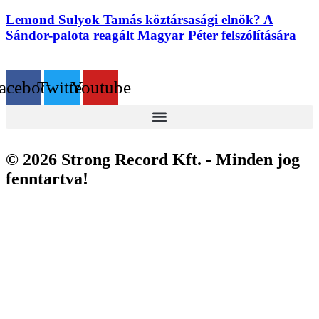
Lemond Sulyok Tamás köztársasági elnök? A
Sándor-palota reagált Magyar Péter felszólítására
acebook
Twitter
Youtube
© 2026 Strong Record Kft. - Minden jog
fenntartva!