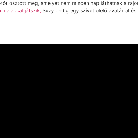
otót osztott meg, amelyet nem minden nap láthatnak a raj
 malaccal játszik,
Suzy pedig egy szívet ölelő avatárral és 