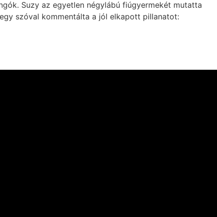
ongók. Suzy az egyetlen négylábú fiúgyermekét mutatta
egy szóval kommentálta a jól elkapott pillanatot: