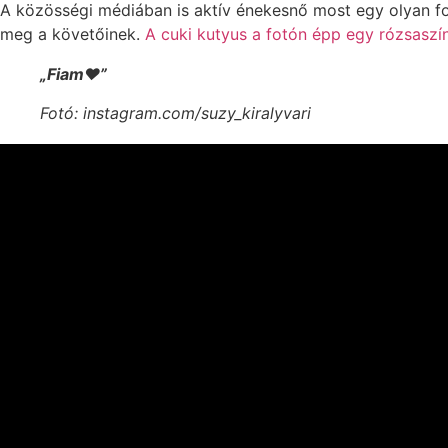
A közösségi médiában is aktív énekesnő most egy olyan f
meg a követőinek.
A cuki kutyus a fotón épp egy rózsaszín
„Fiam❤️”
Fotó: instagram.com/suzy_kiralyvari