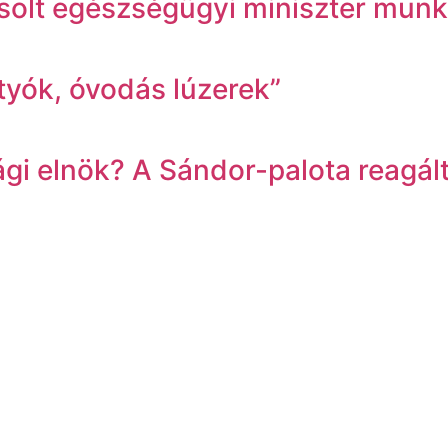
Zsolt egészségügyi miniszter munk
ttyók, óvodás lúzerek”
 elnök? A Sándor-palota reagált 