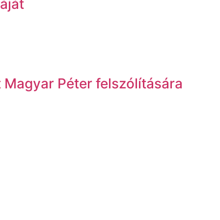
áját
Magyar Péter felszólítására