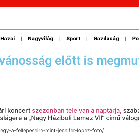
Hazai
Nagyvilág
Sport
Gazdaság
Po
ilvánosság előtt is megmut
ári koncert
szezonban tele van a naptárja,
szab
slágere a „Nagy Házibuli Lemez VII” című válo
gy-a-fellepeseire-mint-jennifer-lopez-foto/