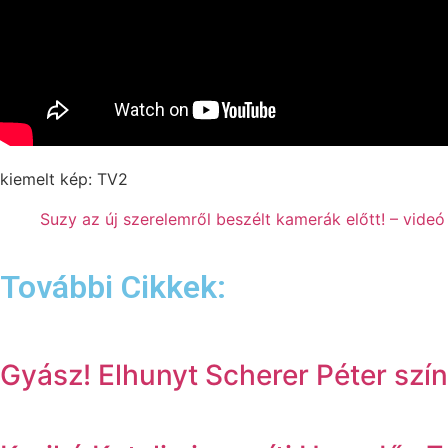
kiemelt kép: TV2
Suzy az új szerelemről beszélt kamerák előtt! – videó
További Cikkek:
Gyász! Elhunyt Scherer Péter sz