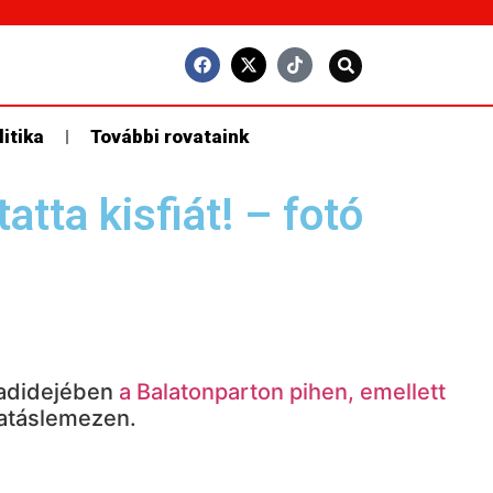
litika
További rovataink
atta kisfiát! – fotó
adidejében
a Balatonparton pihen, emellett
gatáslemezen.