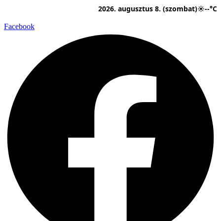
Ugrás
2026. augusztus 8. (szombat)
☀
--°C
a
tartalomhoz
Facebook