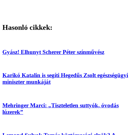
Hasonló cikkek:
Gyász! Elhunyt Scherer Péter színművész
Karikó Katalin is segíti Hegedűs Zsolt egészségügyi
miniszter munkáját
Mehringer Marci: „Tiszteletlen suttyók, óvodás
lúzerek”