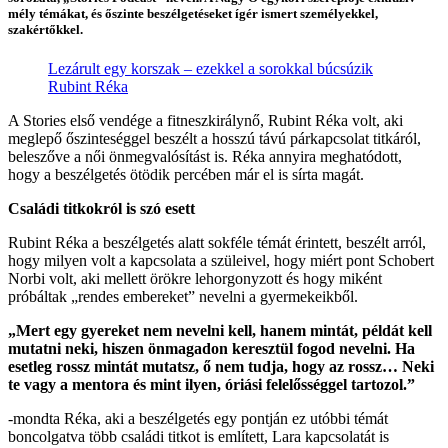
mély témákat, és őszinte beszélgetéseket ígér ismert személyekkel,
szakértőkkel.
Lezárult egy korszak – ezekkel a sorokkal búcsúzik
Rubint Réka
A Stories első vendége a fitneszkirálynő,
Rubint Réka
volt, aki
meglepő őszinteséggel beszélt a hosszú távú párkapcsolat titkáról,
beleszőve a női önmegvalósítást is. Réka annyira meghatódott,
hogy
a beszélgetés ötödik percében már el is sírta magát.
Családi titkokról is szó esett
Rubint Réka a beszélgetés alatt sokféle témát érintett, beszélt arról,
hogy milyen volt a kapcsolata a szüleivel, hogy miért pont Schobert
Norbi volt, aki mellett örökre lehorgonyzott és hogy miként
próbáltak „rendes embereket” nevelni a gyermekeikből.
„Mert egy gyereket nem nevelni kell, hanem mintát, példát kell
mutatni neki, hiszen önmagadon keresztül fogod nevelni. Ha
esetleg rossz mintát mutatsz, ő nem tudja, hogy az rossz… Neki
te vagy a mentora és mint ilyen, óriási felelősséggel tartozol.”
-mondta Réka, aki a beszélgetés egy pontján ez utóbbi témát
boncolgatva több családi titkot is említett, Lara kapcsolatát is