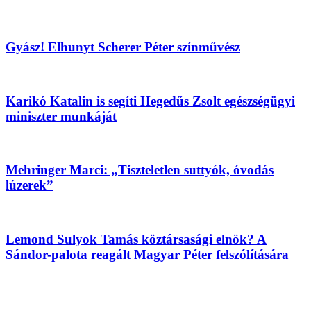
Gyász! Elhunyt Scherer Péter színművész
Karikó Katalin is segíti Hegedűs Zsolt egészségügyi
miniszter munkáját
Mehringer Marci: „Tiszteletlen suttyók, óvodás
lúzerek”
Lemond Sulyok Tamás köztársasági elnök? A
Sándor-palota reagált Magyar Péter felszólítására