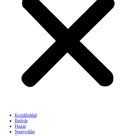
Kezdőoldal
Bulvár
Hazai
Nagyvilág