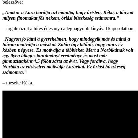
beleszőve:
„Amikor a
Lara barátja
azt mondja, hogy úristen, Réka, a lányod
milyen finomakat főz nekem, óriási büszkeség számomra.”
– fogalmazott a híres édesanya a legnagyobb lányával kapcsolatban.
„Nagyon jó látni a gyerekeimen, hogy mindegyik más és mind a
három motiválja a másikat. Zalán úgy kitűnő, hogy nincs év
közben négyese. Ez motiválja a többieket. Mert a Norbikának volt
egy ilyen átlagos tanulmányi eredménye és most már
gimnazistaként 4,5 fölött zárta az évet. Vagy fordítva, hogy
Norbika az edzéseivel motiválja Laráékat. Ez óriási büszkeség
számomra.”
– mesélte Réka.