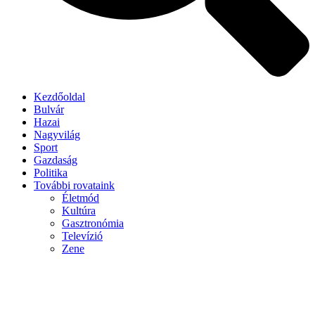
Kezdőoldal
Bulvár
Hazai
Nagyvilág
Sport
Gazdaság
Politika
További rovataink
Életmód
Kultúra
Gasztronómia
Televízió
Zene