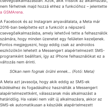
csevegőalkalmazásban. Azok, akik frissítik az alkalmazást,
nem férhetnek majd hozzá ehhez a funkcióhoz – jelentette
a GSMArena.
A Facebook és az Instagram anyavállalata, a Meta már
2016-ban beépítette ezt a funkciót a népszerű
csevegőalkalmazásba, amely lehetővé tette a felhasználók
számára, hogy minden üzenetet egy felületen kezeljenek.
Fontos megjegyezni, hogy eddig csak az androidos
eszközökön lehetett a Messengert alapértelmezett SMS-
programként beállítani, így az iPhone felhasználókat ez a
változás nem érinti.
SOkan nem fognak örülni ennek… (Fotó: Meta)
A Meta azt javasolja, hogy akik eddig az SMS-ek
küldéséhez és fogadásához használták a Messengert
alapértelmezettként, válasszanak más alkalmazást a
határidőig. Ha valaki nem vált új alkalmazásra, akkor az
SMS-ek automatikusan a készülék alapértelmezett