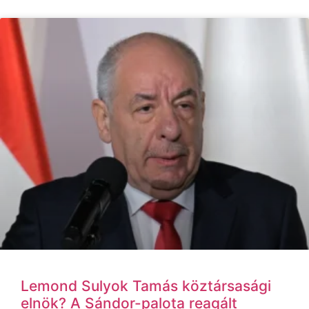
Lemond Sulyok Tamás köztársasági
elnök? A Sándor-palota reagált