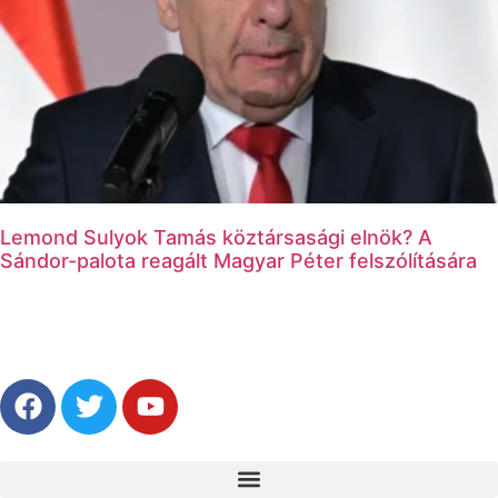
Lemond Sulyok Tamás köztársasági elnök? A
Sándor-palota reagált Magyar Péter felszólítására