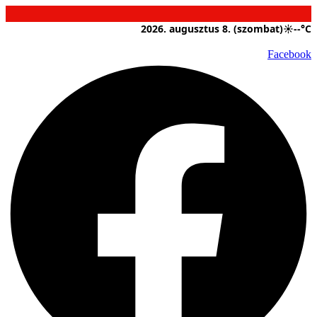
Ugrás
a
2026. augusztus 8. (szombat)
☀
--°C
tartalomhoz
Facebook