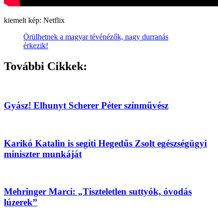
kiemelt kép: Netflix
Örülhetnek a magyar tévénézők, nagy durranás
érkezik!
További Cikkek:
Gyász! Elhunyt Scherer Péter színművész
Karikó Katalin is segíti Hegedűs Zsolt egészségügyi
miniszter munkáját
Mehringer Marci: „Tiszteletlen suttyók, óvodás
lúzerek”