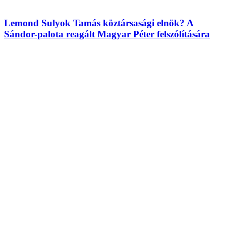
Lemond Sulyok Tamás köztársasági elnök? A
Sándor-palota reagált Magyar Péter felszólítására