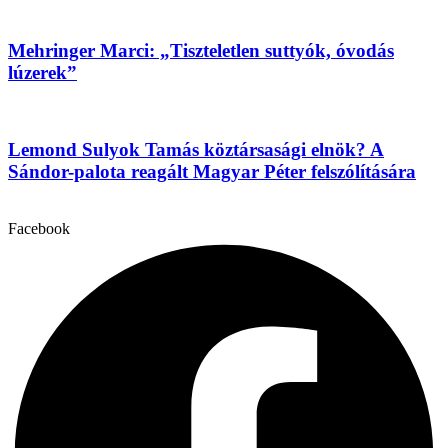
Mehringer Marci: „Tiszteletlen suttyók, óvodás
lúzerek”
Lemond Sulyok Tamás köztársasági elnök? A
Sándor-palota reagált Magyar Péter felszólítására
Facebook