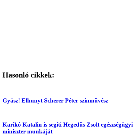
Hasonló cikkek:
Gyász! Elhunyt Scherer Péter színművész
Karikó Katalin is segíti Hegedűs Zsolt egészségügyi
miniszter munkáját