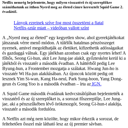
Netflix nemrég bejelentette, hogy milyen visszatérő és új szereplőkre
számíthatunk az itthon Nyerd meg az életed címre keresztelt Squid Game 2.
évadától.
Lányok ezreinek szíve fog most összetörni a fiatal
Netflix-sztár miatt – videóban vallott színt
A „Nyerd meg az életed” egy kegyetlen show, ahol gyerekjátékokat
játszanak vérre menő módon. A túlélők hatalmas pénzösszeget
nyernek, amivel megoldhatják az életüket, kifizethetik adósságaikat
és gazdaggá válnak. Egy játékban azonban csak egy nyertes lehet! A
főhős, Seong Gi-hun, akit Lee Jung-jae alakít, győztesként kerül ki a
játékból és visszatér a második évadban. A háttérből pedig Lee
Byung-hun, a Frontember mozgatja a szálakat. Hwang Jun-ho is
visszatér Wi Ha-jun alakításában. Az újoncok között pedig ott
lesznek Yim Si-wan, Kang Ha-neul, Park Sung-hoon, Yang Dong-
geun és Gong Yoo is a második évadban – írta az
IGN.
A Squid Game második évadának kedvcsinálójában bejelentették a
visszatérő és az új szereplőket is, a sorozat főszereplője, Lee Jung-
jae, aki a pénzszűkében lévő örökmozgót, Seong Gi-hun-t alakítja,
visszatér a második fordulóra.
A Netflix azt még nem közölte, hogy mikor érkezik a sorozat, de
feltehetően ősszel már látható lesz az új premier sávban.