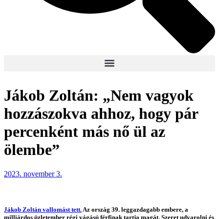
Jákob Zoltán: „Nem vagyok
hozzászokva ahhoz, hogy pár
percenként más nő ül az
ölembe”
2023. november 3.
Jákob Zoltán vallomást tett.
Az ország 39. leggazdagabb embere, a
milliárdos üzletember régi vágású férfinak tartja magát. Szeret udvarolni és