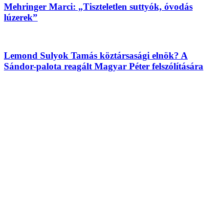
Mehringer Marci: „Tiszteletlen suttyók, óvodás
lúzerek”
Lemond Sulyok Tamás köztársasági elnök? A
Sándor-palota reagált Magyar Péter felszólítására