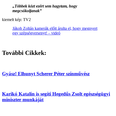
„Többek közt ezért sem hagytam, hogy
megcsókoljanak”
kiemelt kép: TV2
Jákob Zoltán kamerák előtt árulta el, hogy megnyert
egy szépségversenyt! – videó
További Cikkek:
Gyász! Elhunyt Scherer Péter színművész
Karikó Katalin is segíti Hegedűs Zsolt egészségügyi
miniszter munkáját