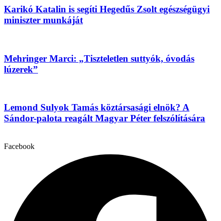
Karikó Katalin is segíti Hegedűs Zsolt egészségügyi
miniszter munkáját
Mehringer Marci: „Tiszteletlen suttyók, óvodás
lúzerek”
Lemond Sulyok Tamás köztársasági elnök? A
Sándor-palota reagált Magyar Péter felszólítására
Facebook