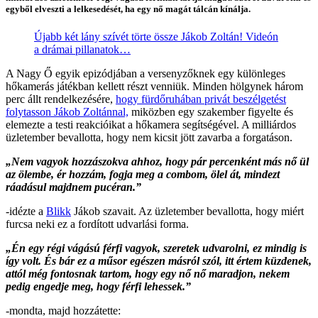
egyből elveszti a lelkesedését, ha egy nő magát tálcán kínálja.
Újabb két lány szívét törte össze Jákob Zoltán! Videón
a drámai pillanatok…
A Nagy Ő egyik epizódjában a versenyzőknek egy különleges
hőkamerás játékban kellett részt venniük. Minden hölgynek három
perc állt rendelkezésére,
hogy fürdőruhában privát beszélgetést
folytasson Jákob Zoltánnal,
miközben egy szakember figyelte és
elemezte a testi reakcióikat a hőkamera segítségével. A milliárdos
üzletember bevallotta, hogy nem kicsit jött zavarba a forgatáson.
„Nem vagyok hozzászokva ahhoz, hogy pár percenként más nő ül
az ölembe, ér hozzám, fogja meg a combom, ölel át, mindezt
ráadásul majdnem pucéran
.”
-idézte a
Blikk
Jákob szavait. Az üzletember bevallotta, hogy miért
furcsa neki ez a fordított udvarlási forma.
Én egy régi vágású férfi vagyok, szeretek udvarolni, ez mindig is
így volt. És bár ez a műsor egészen másról szól, itt értem küzdenek,
attól még fontosnak tartom, hogy egy nő nő maradjon, nekem
pedig engedje meg, hogy férfi lehessek.
-mondta, majd hozzátette: