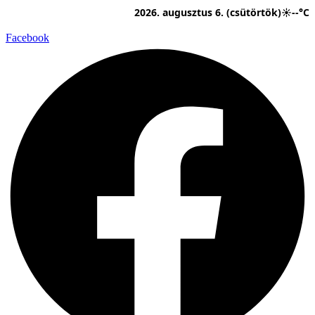
Ugrás
2026. augusztus 6. (csütörtök)
☀
--°C
a
tartalomhoz
Facebook