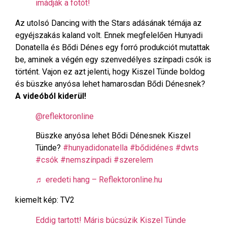
imádják a fotót!
Az utolsó Dancing with the Stars adásának témája az
egyéjszakás kaland volt. Ennek megfelelően Hunyadi
Donatella és Bődi Dénes egy forró produkciót mutattak
be, aminek a végén egy szenvedélyes színpadi csók is
történt. Vajon ez azt jelenti, hogy Kiszel Tünde boldog
és büszke anyósa lehet hamarosdan Bődi Dénesnek?
A videóból kiderül!
@reflektoronline
Büszke anyósa lehet Bődi Dénesnek Kiszel
Tünde?
#hunyadidonatella
#bődidénes
#dwts
#csók
#nemszínpadi
#szerelem
♬ eredeti hang – Reflektoronline.hu
kiemelt kép: TV2
Eddig tartott! Máris búcsúzik Kiszel Tünde