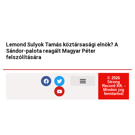
Lemond Sulyok Tamás köztársasági elnök? A
Sándor-palota reagált Magyar Péter
felszólítására
© 2026
Strong
Record Kft. -
Minden jog
Felhasználási feltételek
Adatvédelmi tájékoztató
Süti tájékoztató
fenntartva!