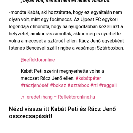
„Olyan volt, mintha nem én lettem volna ott”
-mondta Kabát, aki hozzátette, hogy ez egyáltalán nem
olyan volt, mint egy focimeccs. Az Újpest FC egykori
legendája elmondta, hogy ha nyugodtabban kezeli azt a
helyzetet, amikor rászámoltak, akkor meg is nyerhette
volna a meccset a sztárséf ellen. Rácz Jenő egyébként
Istenes Bencével száll ringbe a vasárnapi Sztárboxban.
@reflektoronline
Kabát Peti szerint megnyerhette volna a
meccset Rácz Jenő ellen.
#kabátpéter
#ráczjenőséf
#boksz
#sztárbox
#rtl
#reggeli
♬ eredeti hang – Reflektoronline.hu
Nézd vissza itt Kabát Peti és Rácz Jenő
összecsapását!