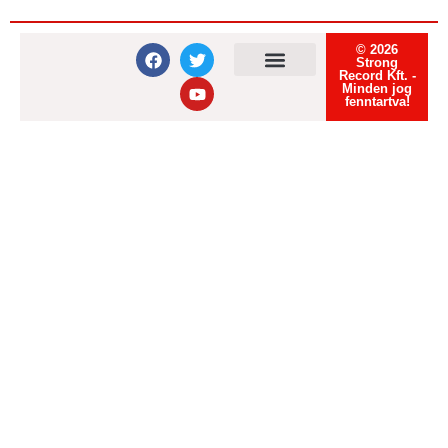
© 2026
Strong
Record Kft. -
Minden jog
Felhasználási feltételek
Adatvédelmi tájékoztató
Süti tájékoztató
fenntartva!