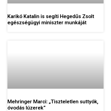
Karikó Katalin is segíti Hegedűs Zsolt
egészségügyi miniszter munkáját
Mehringer Marci: „Tiszteletlen suttyók,
óvodás lúzerek”