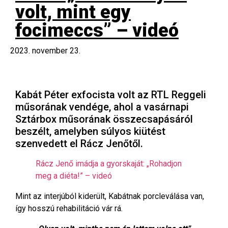
volt, mint egy
focimeccs” – videó
2023. november 23.
Kabát Péter exfocista volt az RTL Reggeli
műsorának vendége, ahol a vasárnapi
Sztárbox műsorának összecsapásáról
beszélt, amelyben súlyos kiütést
szenvedett el Rácz Jenőtől.
Rácz Jenő imádja a gyorskaját: „Rohadjon
meg a diéta!” – videó
Mint az interjúból kiderült, Kabátnak porcleválása van,
így hosszú rehabilitáció vár rá.