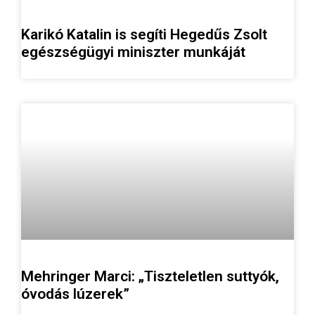
Karikó Katalin is segíti Hegedűs Zsolt
egészségügyi miniszter munkáját
Mehringer Marci: „Tiszteletlen suttyók,
óvodás lúzerek”