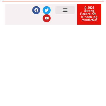
© 2026
Strong
Record Kft. -
Minden jog
Felhasználási feltételek
Adatvédelmi tájékoztató
Süti tájékoztató
fenntartva!