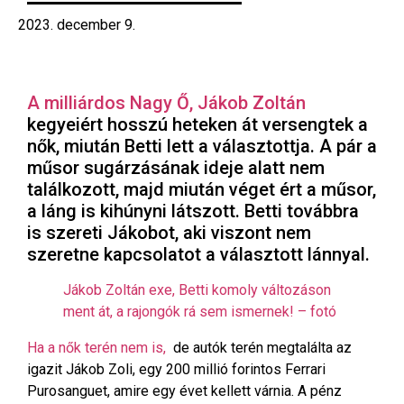
2023. december 9.
A milliárdos Nagy Ő, Jákob Zoltán
kegyeiért hosszú heteken át versengtek a
nők, miután Betti lett a választottja. A pár a
műsor sugárzásának ideje alatt nem
találkozott, majd miután véget ért a műsor,
a láng is kihúnyni látszott. Betti továbbra
is szereti Jákobot, aki viszont nem
szeretne kapcsolatot a választott lánnyal.
Jákob Zoltán exe, Betti komoly változáson
ment át, a rajongók rá sem ismernek! – fotó
Ha a nők terén nem is,
de autók terén megtalálta az
igazit Jákob Zoli, egy 200 millió forintos Ferrari
Purosanguet, amire egy évet kellett várnia. A pénz