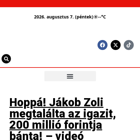
2026. augusztus 7. (péntek)
☀
--°C
Hoppá! Jákob Zoli
megtalálta az igazit,
200 millió forintja
bánta! – videó