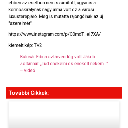
ebben az esetben nem számított, ugyanis a
körmöskirálynak nagy álma volt ez a városi
luxusterepjáró. Meg is mutatta rajongóinak az új
"szerelmét".
https://www.instagram.com/p/C0mdT_eI7XA/
kiemelt kép: TV2
Kulcsár Edina sztárvendég volt Jákob
Zoltánnál: „Tud énekelni és énekelt nekem…”
– videó
További Cikkek: