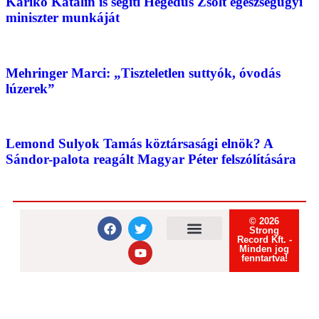
Karikó Katalin is segíti Hegedűs Zsolt egészségügyi
miniszter munkáját
Mehringer Marci: „Tiszteletlen suttyók, óvodás
lúzerek”
Lemond Sulyok Tamás köztársasági elnök? A
Sándor-palota reagált Magyar Péter felszólítására
© 2026
Strong
Record Kft. -
Minden jog
Felhasználási feltételek
Adatvédelmi tájékoztató
Süti tájékoztató
fenntartva!