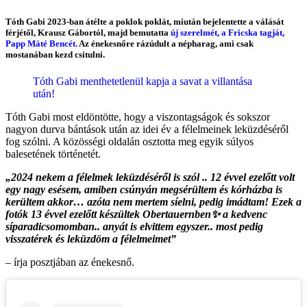
Tóth Gabi 2023-ban átélte a poklok poklát, miután bejelentette a válását
férjétől, Krausz Gábortól, majd bemutatta
új szerelmét, a Fricska tagját,
Papp Máté Bencét.
Az énekesnőre rázúdult a népharag, ami csak
mostanában kezd csitulni.
Tóth Gabi menthetetlenül kapja a savat a villantása
után!
Tóth Gabi most eldöntötte, hogy a viszontagságok és sokszor
nagyon durva bántások után az idei év a félelmeinek leküzdéséről
fog szólni. A közösségi oldalán osztotta meg egyik súlyos
balesetének történetét.
„2024 nekem a félelmek leküzdéséről is szól .. 12 évvel ezelőtt volt
egy nagy esésem, amiben csúnyán megsérültem és kórházba is
kerültem akkor… azóta nem mertem síelni, pedig imádtam! Ezek a
fotók 13 évvel ezelőtt készültek Obertauernben✨ a kedvenc
síparadicsomomban.. anyát is elvittem egyszer.. most pedig
visszatérek és leküzdöm a félelmeimet”
– írja posztjában az énekesnő.