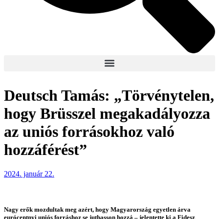
Deutsch Tamás: „Törvénytelen,
hogy Brüsszel megakadályozza
az uniós forrásokhoz való
hozzáférést”
2024. január 22.
Nagy erők mozdultak meg azért, hogy Magyarország egyetlen árva
eurócentnyi uniós forráshoz se juthasson hozzá – jelentette ki a Fidesz