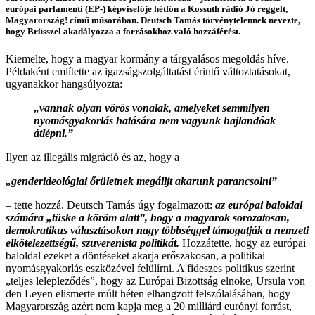
európai parlamenti (EP-) képviselője hétfőn a Kossuth rádió Jó reggelt,
Magyarország! című műsorában. Deutsch Tamás törvénytelennek nevezte,
hogy Brüsszel akadályozza a forrásokhoz való hozzáférést.
Kiemelte, hogy a magyar kormány a tárgyalásos megoldás híve.
Példaként említette az igazságszolgáltatást érintő változtatásokat,
ugyanakkor hangsúlyozta:
„vannak olyan vörös vonalak, amelyeket semmilyen
nyomásgyakorlás hatására nem vagyunk hajlandóak
átlépni.”
Ilyen az illegális migráció és az, hogy a
„genderideológiai őrületnek megálljt akarunk parancsolni”
– tette hozzá. Deutsch Tamás úgy fogalmazott:
az európai baloldal
számára „tüske a köröm alatt”, hogy a magyarok sorozatosan,
demokratikus választásokon nagy többséggel támogatják a nemzeti
elkötelezettségű, szuverenista politikát.
Hozzátette, hogy az európai
baloldal ezeket a döntéseket akarja erőszakosan, a politikai
nyomásgyakorlás eszközével felülírni. A fideszes politikus szerint
„teljes lelepleződés”, hogy az Európai Bizottság elnöke, Ursula von
den Leyen elismerte múlt héten elhangzott felszólalásában, hogy
Magyarország azért nem kapja meg a 20 milliárd eurónyi forrást,