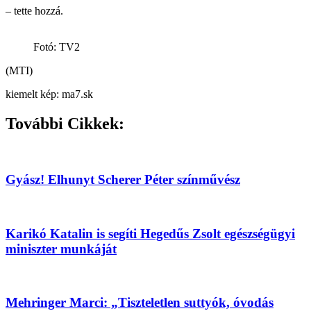
– tette hozzá.
Fotó: TV2
(MTI)
kiemelt kép: ma7.sk
További Cikkek:
Gyász! Elhunyt Scherer Péter színművész
Karikó Katalin is segíti Hegedűs Zsolt egészségügyi
miniszter munkáját
Mehringer Marci: „Tiszteletlen suttyók, óvodás