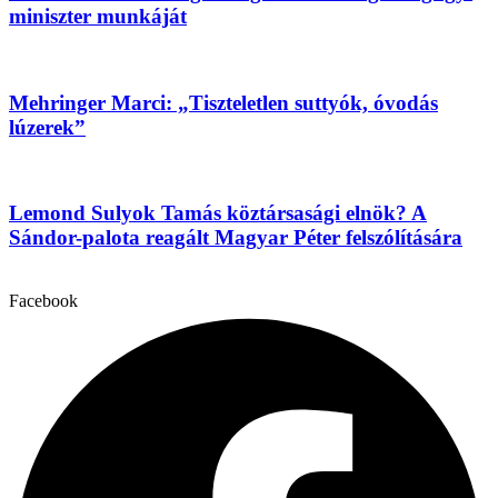
miniszter munkáját
Mehringer Marci: „Tiszteletlen suttyók, óvodás
lúzerek”
Lemond Sulyok Tamás köztársasági elnök? A
Sándor-palota reagált Magyar Péter felszólítására
Facebook