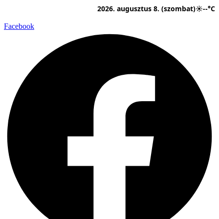
Ugrás
2026. augusztus 8. (szombat)
☀
--°C
a
tartalomhoz
Facebook