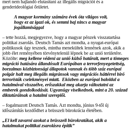
mert nem hajlandó elutasítani az illegális migrációt és a
genderideológiai őrületet.
A magyar kormány számára évek óta világos volt,
hogy ez az igazi ok, és semmi baj nincs a magyar
jogállamisággal
– tette hozzá, megjegyezve, hogy a magyar pénzek visszatartása
politikai zsarolás. Deutsch Tamás azt mondta, a nyugat-európai
politikusok úgy tesznek, mintha menekültek lennének azok, akik a
jobb élet reményében törvénytelenül lépnek be az unió területére.
Közölte:
meg kellene védeni az unió külső határait, mert a tömeges
migráció hatására állandósult Európában a terrorfenyegetettség,
borzalmas közbiztonsági állapotok vannak és több száz európai
polgár halt meg illegális migránsok vagy migrációs háttérrel bíró
terroristák cselekményei miatt.
Eközben az európai baloldal a
hatalmával visszaélve, erőszakkal meg akarja változtatni az
emberek gondolkodását. Ugyanúgy viselkednek, mint a 20. század
diktatúráinak a hatalmi szereplői.
– fogalmazott Deutsch Tamás. Azt mondta, június 9-től új
időszámítás kezdődhet a brüsszeli bürokrácia életében.
„El kell zavarni azokat a brüsszeli bürokratákat, akik a
hatalmukat politikai zsarolásra építik”