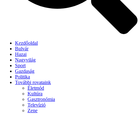
Kezdőoldal
Bulvár
Hazai
Nagyvilág
Sport
Gazdaság
Politika
További rovataink
Életmód
Kultúra
Gasztronómia
Televízió
Zene