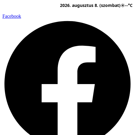
Ugrás
2026. augusztus 8. (szombat)
☀
--°C
a
tartalomhoz
Facebook