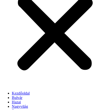
Kezdőoldal
Bulvár
Hazai
Nagyvilág