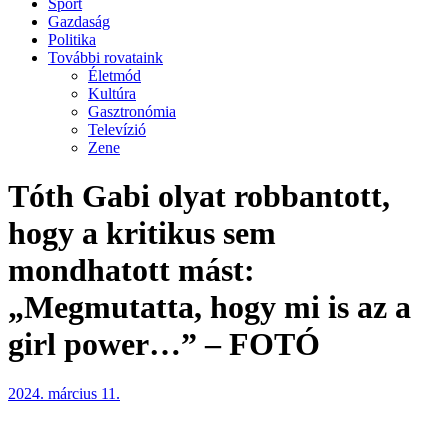
Sport
Gazdaság
Politika
További rovataink
Életmód
Kultúra
Gasztronómia
Televízió
Zene
Tóth Gabi olyat robbantott,
hogy a kritikus sem
mondhatott mást:
„Megmutatta, hogy mi is az a
girl power…” – FOTÓ
2024. március 11.