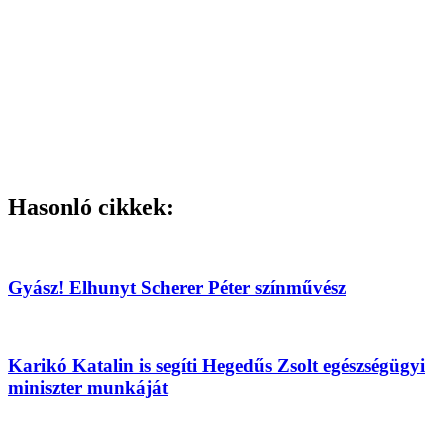
Hasonló cikkek:
Gyász! Elhunyt Scherer Péter színművész
Karikó Katalin is segíti Hegedűs Zsolt egészségügyi
miniszter munkáját