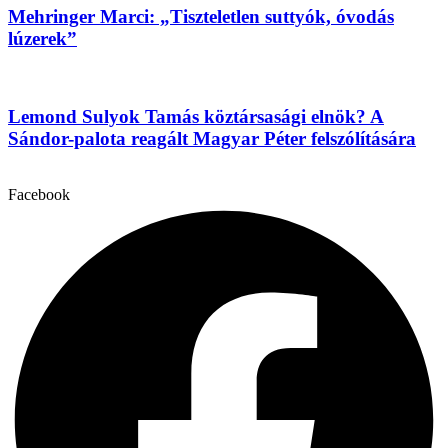
Mehringer Marci: „Tiszteletlen suttyók, óvodás
lúzerek”
Lemond Sulyok Tamás köztársasági elnök? A
Sándor-palota reagált Magyar Péter felszólítására
Facebook