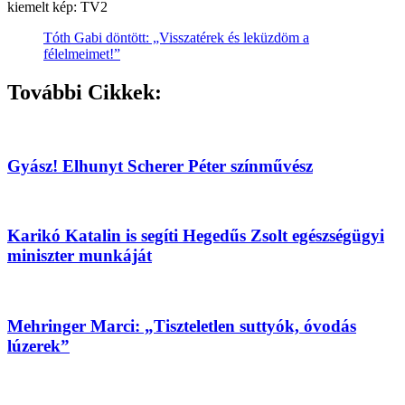
kiemelt kép: TV2
Tóth Gabi döntött: „Visszatérek és leküzdöm a
félelmeimet!”
További Cikkek:
Gyász! Elhunyt Scherer Péter színművész
Karikó Katalin is segíti Hegedűs Zsolt egészségügyi
miniszter munkáját
Mehringer Marci: „Tiszteletlen suttyók, óvodás
lúzerek”