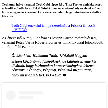
Tóth Andi helyett ezúttal Tóth Gabi lépett fel a Tina Turner emlékkoncert
második előadásán az Erkel Színházban. Az énekesnő olyan elemi erővel
hozta a legendás énekesnő karakterét és dalait, hogy mindenkinek elállt a
lélegzete.
Tóth Gabi énekelni tanítja szerelmét, a Fricska táncosát
– VIDEÓ
Az énekesnő Király Lindával és Joseph Falcon fotóművésszel,
valamint Petes-Varga Róbert riporter és filmkritikussal fotózkodott,
akiről utóbbi ezt írta:
Ó, istenkém! Hallottam Tinát! 🤍⭐🙏🏻 Nagyon
szépen köszönöm a fellépőknek, de különösen eme két
dívának, hogy leírhatatlan koncertélményben lehetett
részünk! Két hölgy, két profi, két túlélő megmutatta,
hogy mi is az a GIRL POWER! ❤️