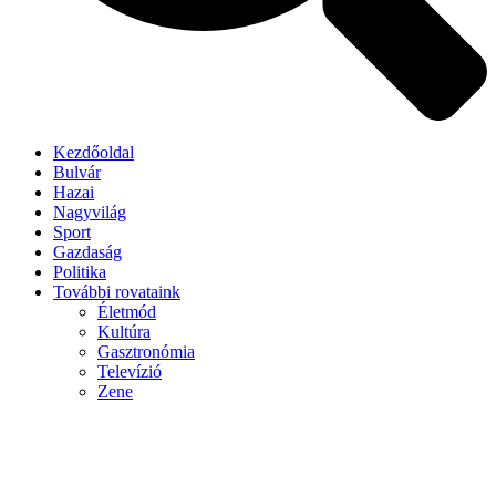
Kezdőoldal
Bulvár
Hazai
Nagyvilág
Sport
Gazdaság
Politika
További rovataink
Életmód
Kultúra
Gasztronómia
Televízió
Zene