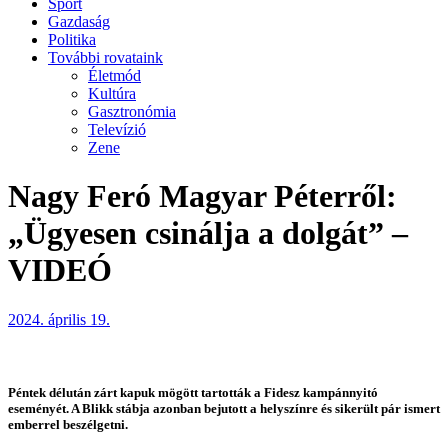
Sport
Gazdaság
Politika
További rovataink
Életmód
Kultúra
Gasztronómia
Televízió
Zene
Nagy Feró Magyar Péterről:
„Ügyesen csinálja a dolgát” –
VIDEÓ
2024. április 19.
Péntek délután zárt kapuk mögött tartották a Fidesz kampánnyitó
eseményét. A Blikk stábja azonban bejutott a helyszínre és sikerült pár ismert
emberrel beszélgetni.