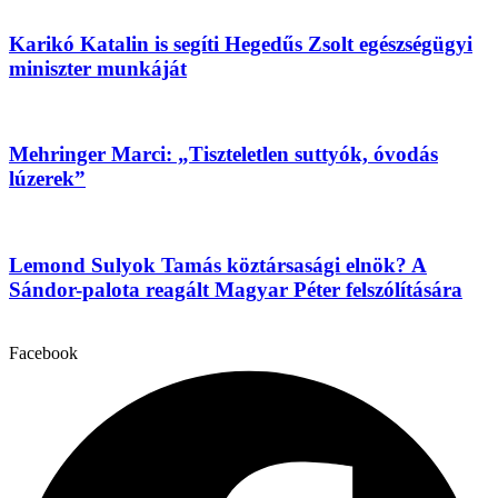
Karikó Katalin is segíti Hegedűs Zsolt egészségügyi
miniszter munkáját
Mehringer Marci: „Tiszteletlen suttyók, óvodás
lúzerek”
Lemond Sulyok Tamás köztársasági elnök? A
Sándor-palota reagált Magyar Péter felszólítására
Facebook