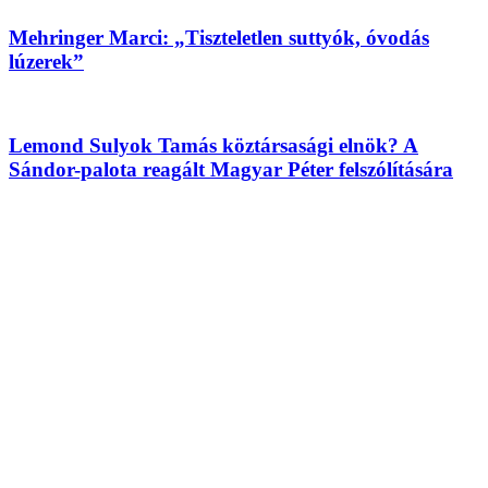
Mehringer Marci: „Tiszteletlen suttyók, óvodás
lúzerek”
Lemond Sulyok Tamás köztársasági elnök? A
Sándor-palota reagált Magyar Péter felszólítására