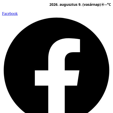
Ugrás
2026. augusztus 9. (vasárnap)
☀
--°C
a
tartalomhoz
Facebook