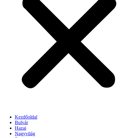
Kezdőoldal
Bulvár
Hazai
Nagyvilág