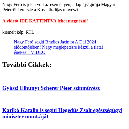
Nagy Feró is jelen volt az eseményen, a lap újságírója Magyar
Péterről kérdezte a Kossuth-díjas művészt.
A videót IDE KATTINTVA lehet megnézni!
kiemelt kép: RTL
Nagy Feró segíti Bradics Jácintot A Dal 2024
elődöntőjében! Nagy meglepetésre készül a fiatal
énekes – VIDEÓ
További Cikkek:
Gyász! Elhunyt Scherer Péter színművész
Karikó Katalin is segíti Hegedűs Zsolt egészségügyi
miniszter munkáját