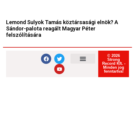
Lemond Sulyok Tamás köztársasági elnök? A
Sándor-palota reagált Magyar Péter
felszólítására
© 2026
Strong
Record Kft. -
Minden jog
Felhasználási feltételek
Adatvédelmi tájékoztató
Süti tájékoztató
fenntartva!