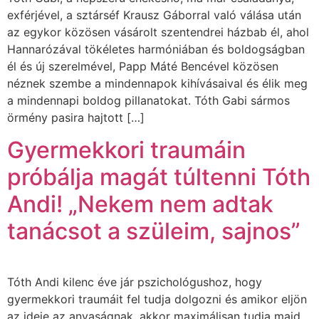
exférjével, a sztárséf Krausz Gáborral való válása után
az egykor közösen vásárolt szentendrei házbab él, ahol
Hannarózával tökéletes harmóniában és boldogságban
él és új szerelmével, Papp Máté Bencével közösen
néznek szembe a mindennapok kihívásaival és élik meg
a mindennapi boldog pillanatokat. Tóth Gabi sármos
örmény pasira hajtott […]
Gyermekkori traumáin
próbálja magát túltenni Tóth
Andi! „Nekem nem adtak
tanácsot a szüleim, sajnos”
Tóth Andi kilenc éve jár pszichológushoz, hogy
gyermekkori traumáit fel tudja dolgozni és amikor eljön
az ideje az anyaságnak, akkor maximálisan tudja majd