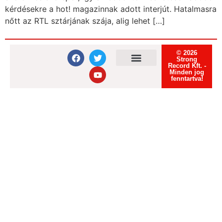
kérdésekre a hot! magazinnak adott interjút. Hatalmasra
nőtt az RTL sztárjának szája, alig lehet […]
© 2026
Strong
Record Kft. -
Minden jog
Felhasználási feltételek
Adatvédelmi tájékoztató
Süti tájékoztató
fenntartva!