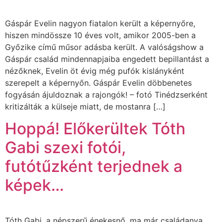
Gáspár Evelin nagyon fiatalon került a képernyőre,
hiszen mindössze 10 éves volt, amikor 2005-ben a
Győzike című műsor adásba került. A valóságshow a
Gáspár család mindennapjaiba engedett bepillantást a
nézőknek, Evelin öt évig még pufók kislányként
szerepelt a képernyőn. Gáspár Evelin döbbenetes
fogyásán ájuldoznak a rajongók! – fotó Tinédzserként
kritizálták a külseje miatt, de mostanra […]
Hoppá! Előkerültek Tóth
Gabi szexi fotói,
futótűzként terjednek a
képek…
Tóth Gabi, a népszerű énekesnő, ma már családanya,