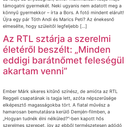
támogatni gyermekét. Neki ugyanis nem adatott meg a
könnyű gyermekkor – írta a Bors. A fotó mindent elárult!
Újra egy pár Tóth Andi és Marics Peti? Az énekesnő
elmesélte, hogy szüleitől legfeljebb […]
Az RTL sztárja a szerelmi
életéről beszélt: „Minden
eddigi barátnőmet feleségül
akartam venni”
Ember Márk sikeres kitűnő színész, de amióta az RTL
Reggeli csapatának is tagja lett, azóta népszerűsége
elképesztő magasságokba tört. A fiatal művész a
hamarosan bemutatásra kerülő Demjén-filmben, a
„Hogyan tudnék élni nélküled?”-ben kapott hős
szerelmes szerepet, így az ebből természetesen adódó