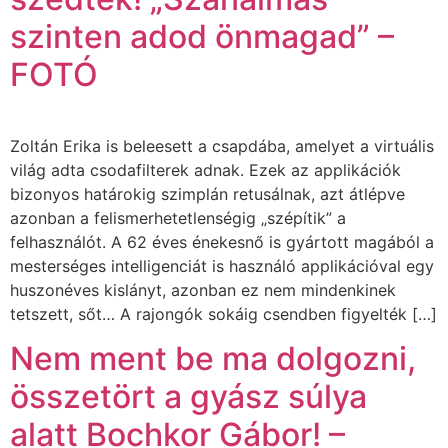
szinten adod önmagad” –
FOTÓ
Zoltán Erika is beleesett a csapdába, amelyet a virtuális
világ adta csodafilterek adnak. Ezek az applikációk
bizonyos határokig szimplán retusálnak, azt átlépve
azonban a felismerhetetlenségig „szépítik” a
felhasználót. A 62 éves énekesnő is gyártott magából a
mesterséges intelligenciát is használó applikációval egy
huszonéves kislányt, azonban ez nem mindenkinek
tetszett, sőt… A rajongók sokáig csendben figyelték […]
Nem ment be ma dolgozni,
összetört a gyász súlya
alatt Bochkor Gábor! –