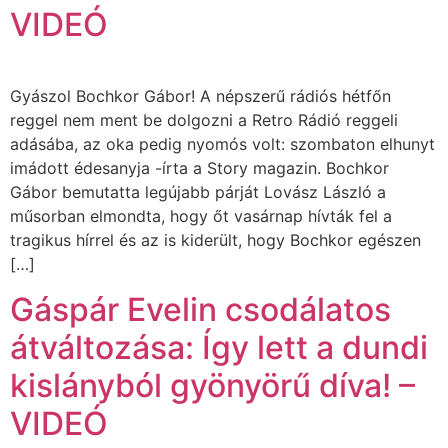
VIDEÓ
Gyászol Bochkor Gábor! A népszerű rádiós hétfőn
reggel nem ment be dolgozni a Retro Rádió reggeli
adásába, az oka pedig nyomós volt: szombaton elhunyt
imádott édesanyja -írta a Story magazin. Bochkor
Gábor bemutatta legújabb párját Lovász László a
műsorban elmondta, hogy őt vasárnap hívták fel a
tragikus hírrel és az is kiderült, hogy Bochkor egészen
[…]
Gáspár Evelin csodálatos
átváltozása: Így lett a dundi
kislányból gyönyörű díva! –
VIDEÓ