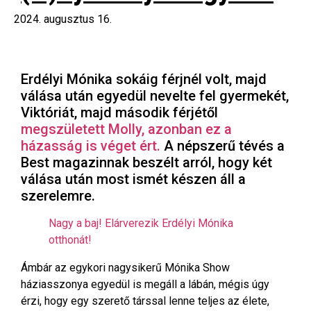
2024. augusztus 16.
Erdélyi Mónika sokáig férjnél volt, majd
válása után egyedül nevelte fel gyermekét,
Viktóriát, majd második férjétől
megszületett Molly, azonban ez a
házasság is véget ért.
A népszerű tévés a
Best magazinnak beszélt arról, hogy két
válása után most ismét készen áll a
szerelemre.
Nagy a baj! Elárverezik Erdélyi Mónika
otthonát!
Ámbár az egykori nagysikerű Mónika Show
háziasszonya egyedül is megáll a lábán, mégis úgy
érzi, hogy egy szerető társsal lenne teljes az élete,