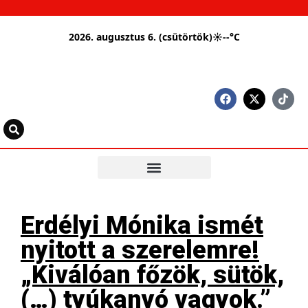
2026. augusztus 6. (csütörtök)
☀
--°C
Erdélyi Mónika ismét
nyitott a szerelemre!
„Kiválóan főzök, sütök,
(…) tyúkanyó vagyok.”