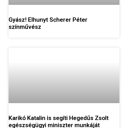
Gyász! Elhunyt Scherer Péter
színművész
Karikó Katalin is segíti Hegedűs Zsolt
egészségügyi miniszter munkáját