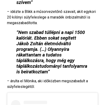
szívem”
– idézte a Blikk a műsorvezetőnő szavait, akit egykori
20 kilónyi súlyfeleslege a maradék önbizalmától is
megaszabadította.
“Nem szabad túllépni a napi 1500
kalóriát. Ebben sokat segített
Jákob Zoltán életmódváltó
programja. (…) Olyannyira
rákattantam a tudatos
táplálkozásra, hogy még egy
táplálkozástudományi tanfolyamra
is beiratkoztam”
– árulta el Mónika, aki időközben megszabadult a
súlyfeleslegétől.