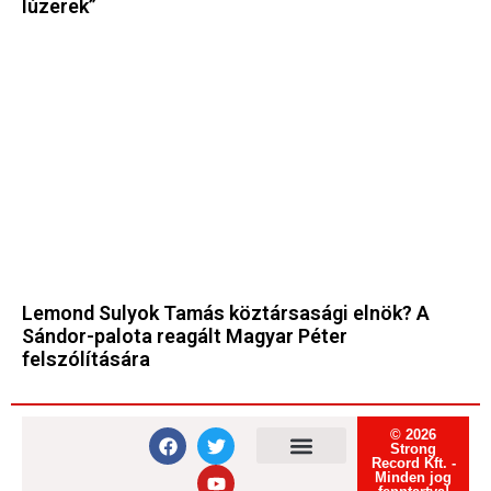
lúzerek”
Lemond Sulyok Tamás köztársasági elnök? A
Sándor-palota reagált Magyar Péter
felszólítására
© 2026
Strong
Record Kft. -
Minden jog
Felhasználási feltételek
Adatvédelmi tájékoztató
Süti tájékoztató