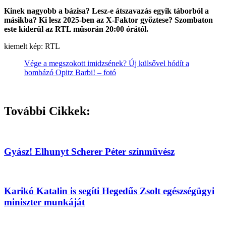
Kinek nagyobb a bázisa? Lesz-e átszavazás egyik táborból a
másikba? Ki lesz 2025-ben az X-Faktor győztese? Szombaton
este kiderül az RTL műsorán 20:00 órától.
kiemelt kép: RTL
Vége a megszokott imidzsének? Új külsővel hódít a
bombázó Opitz Barbi! – fotó
További Cikkek:
Gyász! Elhunyt Scherer Péter színművész
Karikó Katalin is segíti Hegedűs Zsolt egészségügyi
miniszter munkáját