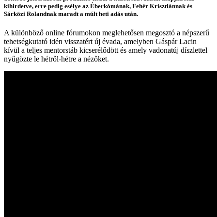
kihirdetve, erre pedig esélye az Éberkómának, Fehér Krisztiánnak és
Sárközi Rolandnak maradt a múlt heti adás után.
A különböző online fórumokon meglehetősen megosztó a népszerű
tehetségkutató idén visszatért új évada, amelyben Gáspár Lacin
kívül a teljes mentorstáb kicserélődött és amely vadonatúj díszlettel
nyűgözte le hétről-hétre a nézőket.