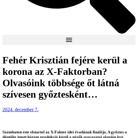
Fehér Krisztián fejére kerül a
korona az X-Faktorban?
Olvasóink többsége őt látná
szívesen győztesként…
2024. december 7.
Szombaton este elstartol az X-Faktor idei évadának fináléja. A győztes a
döntőbe jutott három produkció közül a nézők szavazatai alapján lesz