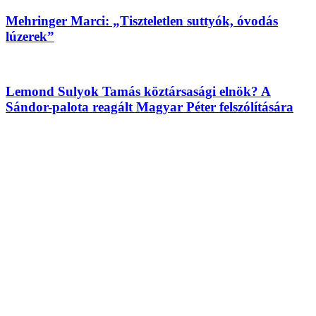
Mehringer Marci: „Tiszteletlen suttyók, óvodás
lúzerek”
Lemond Sulyok Tamás köztársasági elnök? A
Sándor-palota reagált Magyar Péter felszólítására