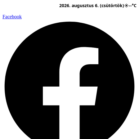
Ugrás
2026. augusztus 6. (csütörtök)
☀
--°C
a
tartalomhoz
Facebook