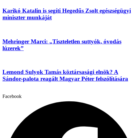
Karikó Katalin is segíti Hegedűs Zsolt egészségügyi
miniszter munkáját
Mehringer Marci: „Tiszteletlen suttyók, óvodás
lúzerek”
Lemond Sulyok Tamás köztársasági elnök? A
Sándor-palota reagált Magyar Péter felszólítására
Facebook