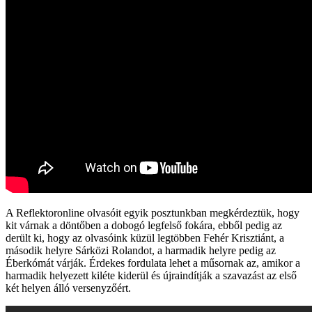
A Reflektoronline olvasóit egyik posztunkban megkérdeztük, hogy
kit várnak a döntőben a dobogó legfelső fokára, ebből pedig az
derült ki, hogy az olvasóink küzül legtöbben Fehér Krisztiánt, a
második helyre Sárközi Rolandot, a harmadik helyre pedig az
Éberkómát várják. Érdekes fordulata lehet a műsornak az, amikor a
harmadik helyezett kiléte kiderül és újraindítják a szavazást az első
két helyen álló versenyzőért.