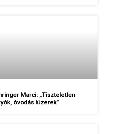
ringer Marci: „Tiszteletlen
tyók, óvodás lúzerek”