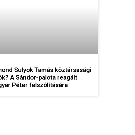
ond Sulyok Tamás köztársasági
ök? A Sándor-palota reagált
yar Péter felszólítására