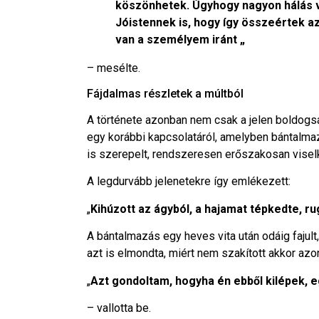
köszönhetek. Úgyhogy nagyon hálás v
Jóistennek is, hogy így összeértek az 
van a személyem iránt „
– mesélte.
Fájdalmas részletek a múltból
A története azonban nem csak a jelen boldogs
egy korábbi kapcsolatáról, amelyben bántalmazás
is szerepelt, rendszeresen erőszakosan viselk
A legdurvább jelenetekre így emlékezett:
„
Kihúzott az ágyból, a hajamat tépkedte, r
A bántalmazás egy heves vita után odáig fajult, 
azt is elmondta, miért nem szakított akkor azon
„
Azt gondoltam, hogyha én ebből kilépek,
– vallotta be.