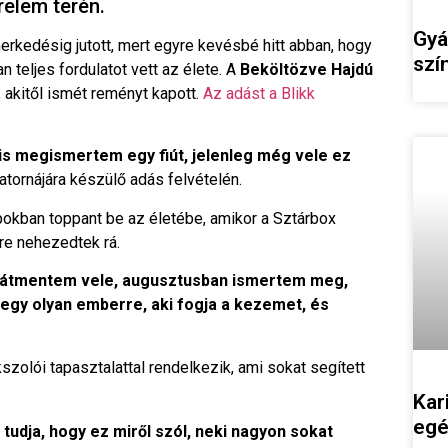
elem terén.
Gyá
rkedésig jutott, mert egyre kevésbé hitt abban, hogy
szí
 teljes fordulatot vett az élete. A
Beköltözve Hajdú
 akitől ismét reményt kapott.
Az adást a Blikk
s megismertem egy fiút, jelenleg még vele ez
atornájára készülő adás felvételén.
pokban toppant be az életébe, amikor a Sztárbox
rre nehezedtek rá.
 átmentem vele, augusztusban ismertem meg,
egy olyan emberre, aki fogja a kezemet, és
szolói tapasztalattal rendelkezik, ami sokat segített
Kar
egé
 tudja, hogy ez miről szól, neki nagyon sokat