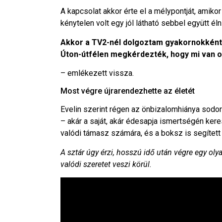
A kapcsolat akkor érte el a mélypontját, amiko
kénytelen volt egy jól látható sebbel együtt élni
Akkor a TV2-nél dolgoztam gyakornokként,
Úton-útfélen megkérdezték, hogy mi van 
– emlékezett vissza.
Most végre újrarendezhette az életét
Evelin szerint régen az önbizalomhiánya sodort
– akár a saját, akár édesapja ismertségén kere
valódi támasz számára, és a boksz is segített
A sztár úgy érzi, hosszú idő után végre egy oly
valódi szeretet veszi körül.