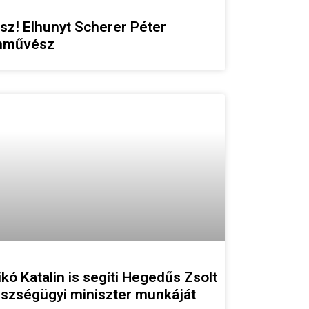
sz! Elhunyt Scherer Péter
nművész
ikó Katalin is segíti Hegedűs Zsolt
szségügyi miniszter munkáját