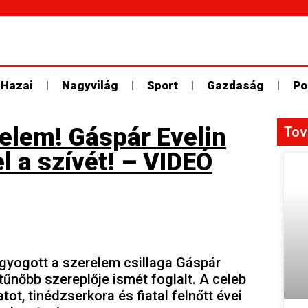
Hazai
Nagyvilág
Sport
Gazdaság
Po
relem! Gáspár Evelin
Tov
el a szívét! – VIDEÓ
ragyogott a szerelem csillaga Gáspár
ltűnőbb szereplője ismét foglalt. A celeb
ot, tinédzserkora és fiatal felnőtt évei