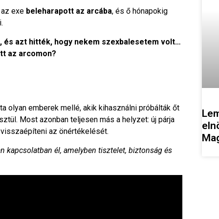
r az exe
beleharapott az arcába
, és ő hónapokig
.
 és azt hitték, hogy nekem szexbalesetem volt…
ott az arcomon?
a olyan emberek mellé, akik kihasználni próbálták őt
Lem
sztül. Most azonban teljesen más a helyzet: új párja
eln
 visszaépíteni az önértékelését.
Mag
an kapcsolatban él, amelyben tisztelet, biztonság és