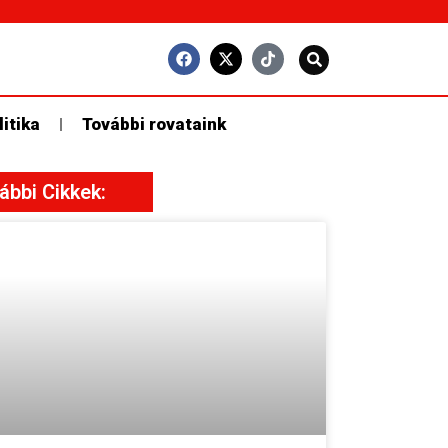
litika
További rovataink
ábbi Cikkek: