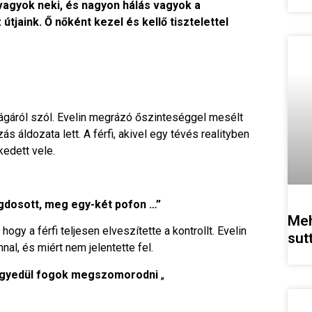
agyok neki, és nagyon hálás vagyok a
útjaink. Ő nőként kezel és kellő tisztelettel
ágáról szól. Evelin megrázó őszinteséggel mesélt
 áldozata lett. A férfi, akivel egy tévés realityben
edett vele.
ugdosott, meg egy-két pofon …”
Meh
hogy a férfi teljesen elveszítette a kontrollt. Evelin
sut
nal, és miért nem jelentette fel.
 egyedül fogok megszomorodni
„