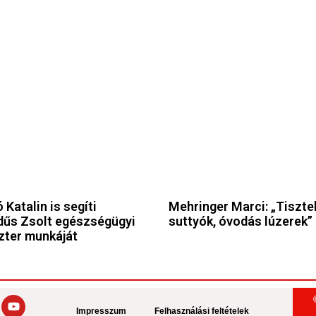
 Katalin is segíti
Mehringer Marci: „Tiszte
űs Zsolt egészségügyi
suttyók, óvodás lúzerek”
zter munkáját
Impresszum
Felhasználási feltételek