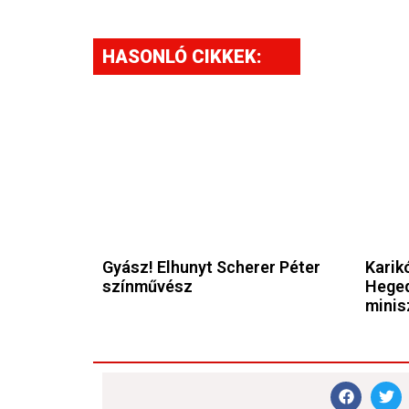
HASONLÓ CIKKEK:
Gyász! Elhunyt Scherer Péter
Karikó
színművész
Heged
minis