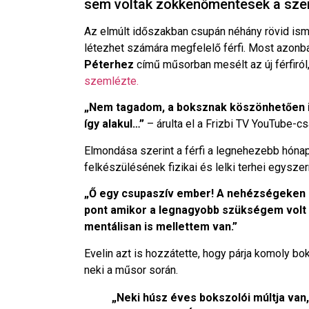
sem voltak zökkenőmentesek a szer
Az elmúlt időszakban csupán néhány rövid isme
létezhet számára megfelelő férfi. Most azonban
Péterhez
című műsorban mesélt az új férfiról,
szemlézte.
„Nem tagadom, a boksznak köszönhetően i
így alakul…”
– árulta el a Frizbi TV YouTube-cs
Elmondása szerint a férfi a legnehezebb hóna
felkészülésének fizikai és lelki terhei egysze
„Ő egy csupaszív ember! A nehézségeken
pont amikor a legnagyobb szükségem volt 
mentálisan is mellettem van.”
Evelin azt is hozzátette, hogy párja komoly bok
neki a műsor során.
„Neki húsz éves bokszolói múltja van,