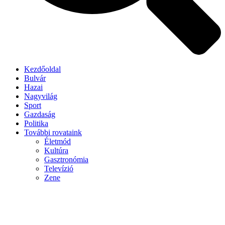
Kezdőoldal
Bulvár
Hazai
Nagyvilág
Sport
Gazdaság
Politika
További rovataink
Életmód
Kultúra
Gasztronómia
Televízió
Zene