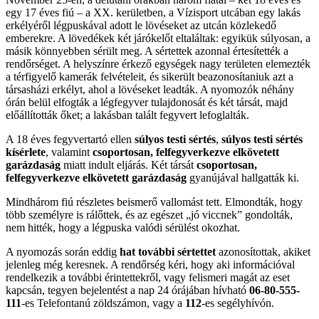
egy 17 éves fiú – a XX. kerületben, a Vízisport utcában egy lakás
erkélyéről légpuskával adott le lövéseket az utcán közlekedő
emberekre. A lövedékek két járókelőt eltaláltak: egyikük súlyosan, a
másik könnyebben sérült meg. A sértettek azonnal értesítették a
rendőrséget. A helyszínre érkező egységek nagy területen elemezték
a térfigyelő kamerák felvételeit, és sikerült beazonosítaniuk azt a
társasházi erkélyt, ahol a lövéseket leadták. A nyomozók néhány
órán belül elfogták a légfegyver tulajdonosát és két társát, majd
előállították őket; a lakásban talált fegyvert lefoglalták.
A 18 éves fegyvertartó ellen
súlyos testi sértés
,
súlyos testi sértés
kísérlete
, valamint
csoportosan, felfegyverkezve elkövetett
garázdaság
miatt indult eljárás. Két társát
csoportosan,
felfegyverkezve elkövetett garázdaság
gyanújával hallgatták ki.
Mindhárom fiú részletes beismerő vallomást tett. Elmondták, hogy
több személyre is rálőttek, és az egészet „jó viccnek” gondolták,
nem hitték, hogy a légpuska valódi sérülést okozhat.
A nyomozás során eddig
hat további sértettet
azonosítottak, akiket
jelenleg még keresnek. A rendőrség kéri, hogy aki információval
rendelkezik a további érintettekről, vagy felismeri magát az eset
kapcsán, tegyen bejelentést a nap 24 órájában hívható
06-80-555-
111
-es Telefontanú zöldszámon, vagy a
112
-es segélyhívón.