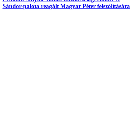
Sándor-palota reagált Magyar Péter felszólítására