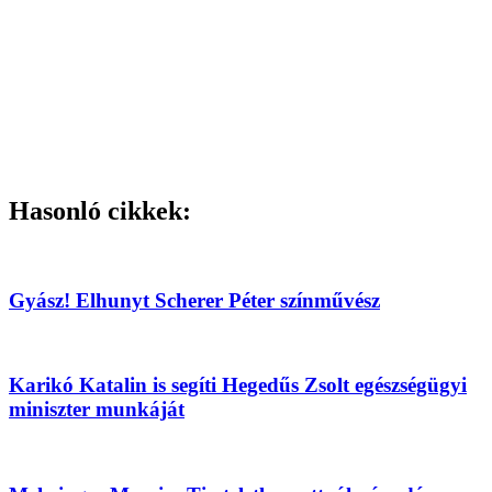
Hasonló cikkek:
Gyász! Elhunyt Scherer Péter színművész
Karikó Katalin is segíti Hegedűs Zsolt egészségügyi
miniszter munkáját