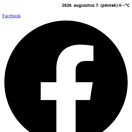
Ugrás
2026. augusztus 7. (péntek)
☀
--°C
a
tartalomhoz
Facebook