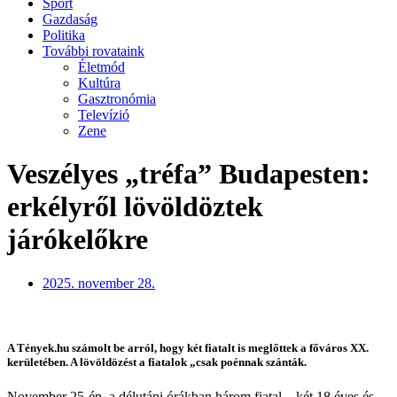
Sport
Gazdaság
Politika
További rovataink
Életmód
Kultúra
Gasztronómia
Televízió
Zene
Veszélyes „tréfa” Budapesten:
erkélyről lövöldöztek
járókelőkre
2025. november 28.
A Tények.hu számolt be arról, hogy két fiatalt is meglőttek a főváros XX.
kerületében. A lövöldözést a fiatalok „csak poénnak szánták.
November 25-én, a délutáni órákban három fiatal – két 18 éves és