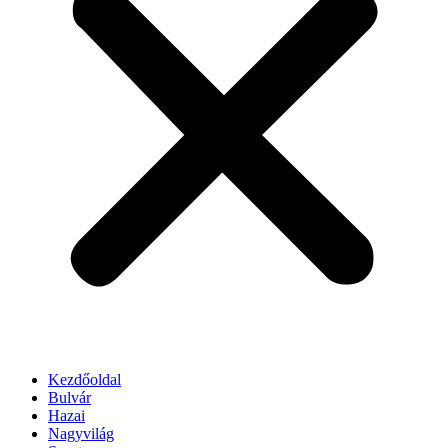
Kezdőoldal
Bulvár
Hazai
Nagyvilág