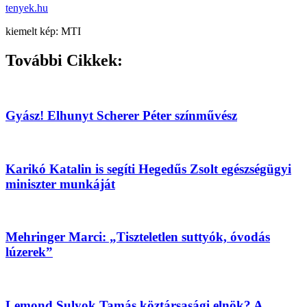
tenyek.hu
kiemelt kép: MTI
További Cikkek:
Gyász! Elhunyt Scherer Péter színművész
Karikó Katalin is segíti Hegedűs Zsolt egészségügyi
miniszter munkáját
Mehringer Marci: „Tiszteletlen suttyók, óvodás
lúzerek”
Lemond Sulyok Tamás köztársasági elnök? A