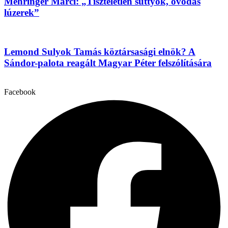
Mehringer Marci: „Tiszteletlen suttyók, óvodás
lúzerek”
Lemond Sulyok Tamás köztársasági elnök? A
Sándor-palota reagált Magyar Péter felszólítására
Facebook