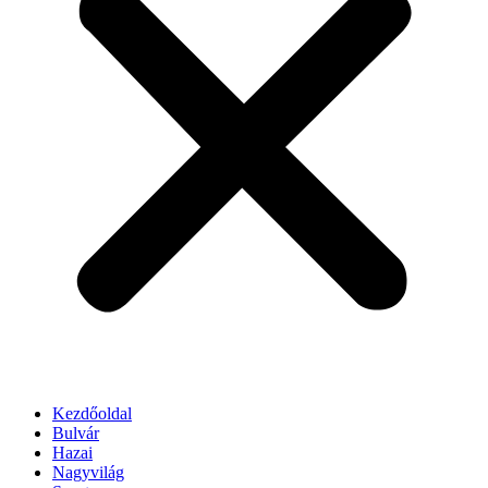
Kezdőoldal
Bulvár
Hazai
Nagyvilág