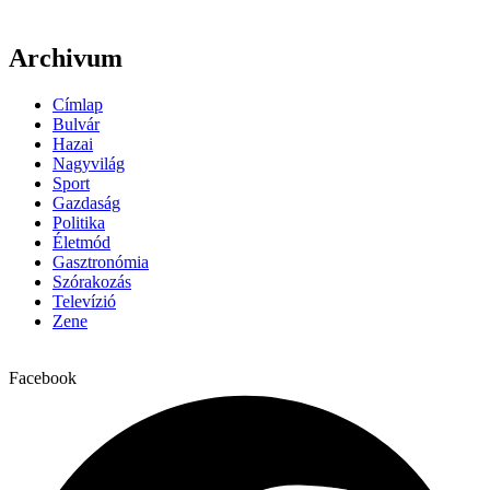
Archivum
Címlap
Bulvár
Hazai
Nagyvilág
Sport
Gazdaság
Politika
Életmód
Gasztronómia
Szórakozás
Televízió
Zene
Facebook