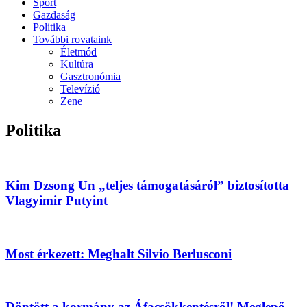
Sport
Gazdaság
Politika
További rovataink
Életmód
Kultúra
Gasztronómia
Televízió
Zene
Politika
Kim Dzsong Un „teljes támogatásáról” biztosította
Vlagyimir Putyint
Most érkezett: Meghalt Silvio Berlusconi
Döntött a kormány az Áfacsökkentésről! Meglepő