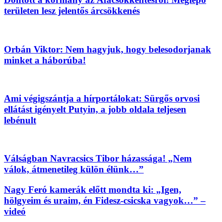
területen lesz jelentős árcsökkenés
Orbán Viktor: Nem hagyjuk, hogy belesodorjanak
minket a háborúba!
Ami végigszántja a hírportálokat: Sürgős orvosi
ellátást igényelt Putyin, a jobb oldala teljesen
lebénult
Válságban Navracsics Tibor házassága! „Nem
válok, átmenetileg külön élünk…”
Nagy Feró kamerák előtt mondta ki: „Igen,
hölgyeim és uraim, én Fidesz-csicska vagyok…” –
videó