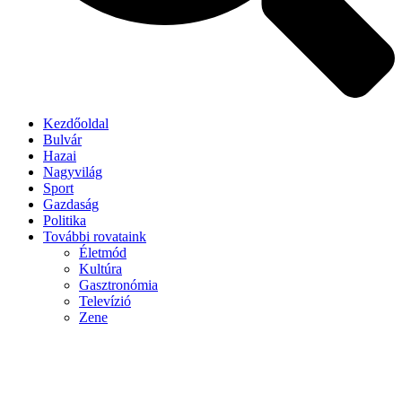
Kezdőoldal
Bulvár
Hazai
Nagyvilág
Sport
Gazdaság
Politika
További rovataink
Életmód
Kultúra
Gasztronómia
Televízió
Zene