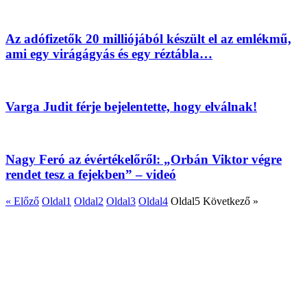
Az adófizetők 20 milliójából készült el az emlékmű,
ami egy virágágyás és egy réztábla…
Varga Judit férje bejelentette, hogy elválnak!
Nagy Feró az évértékelőről: „Orbán Viktor végre
rendet tesz a fejekben” – videó
« Előző
Oldal
1
Oldal
2
Oldal
3
Oldal
4
Oldal
5
Következő »