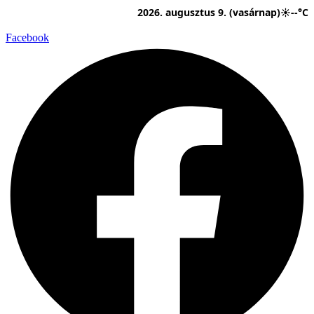
Ugrás
2026. augusztus 9. (vasárnap)
☀
--°C
a
tartalomhoz
Facebook