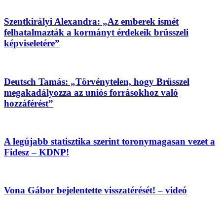
Szentkirályi Alexandra: „Az emberek ismét
felhatalmazták a kormányt érdekeik brüsszeli
képviseletére”
Deutsch Tamás: „Törvénytelen, hogy Brüsszel
megakadályozza az uniós forrásokhoz való
hozzáférést”
A legújabb statisztika szerint toronymagasan vezet a
Fidesz – KDNP!
Vona Gábor bejelentette visszatérését! – videó