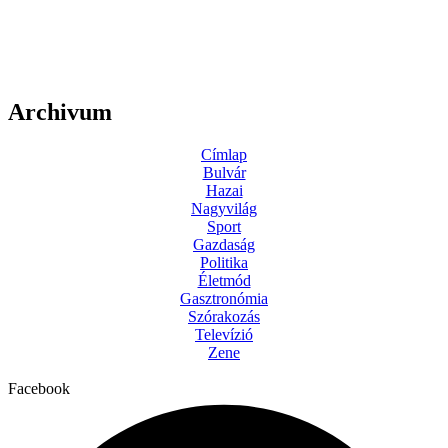
Archivum
Címlap
Bulvár
Hazai
Nagyvilág
Sport
Gazdaság
Politika
Életmód
Gasztronómia
Szórakozás
Televízió
Zene
Facebook