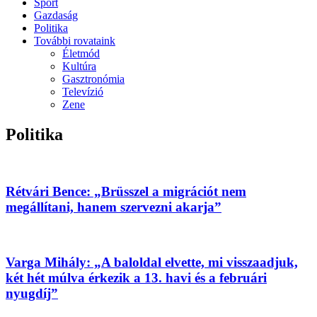
Sport
Gazdaság
Politika
További rovataink
Életmód
Kultúra
Gasztronómia
Televízió
Zene
Politika
Rétvári Bence: „Brüsszel a migrációt nem
megállítani, hanem szervezni akarja”
Varga Mihály: „A baloldal elvette, mi visszaadjuk,
két hét múlva érkezik a 13. havi és a februári
nyugdíj”