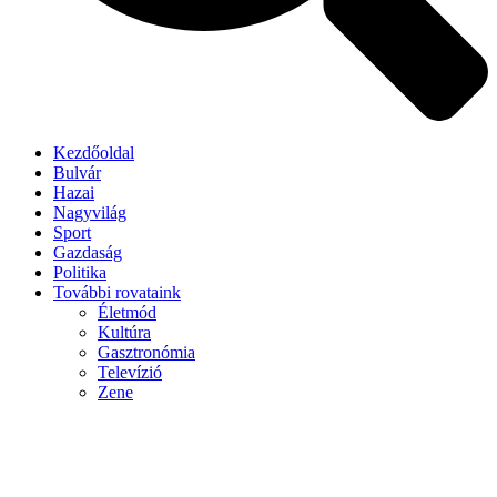
Kezdőoldal
Bulvár
Hazai
Nagyvilág
Sport
Gazdaság
Politika
További rovataink
Életmód
Kultúra
Gasztronómia
Televízió
Zene