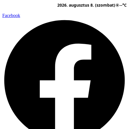
Ugrás
2026. augusztus 8. (szombat)
☀
--°C
a
tartalomhoz
Facebook