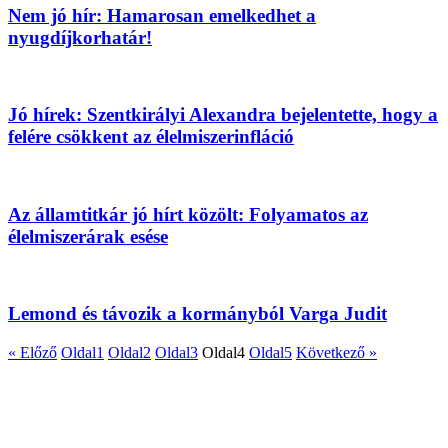
Nem jó hír: Hamarosan emelkedhet a
nyugdíjkorhatár!
Jó hírek: Szentkirályi Alexandra bejelentette, hogy a
felére csökkent az élelmiszerinfláció
Az államtitkár jó hírt közölt: Folyamatos az
élelmiszerárak esése
Lemond és távozik a kormányból Varga Judit
« Előző
Oldal
1
Oldal
2
Oldal
3
Oldal
4
Oldal
5
Következő »