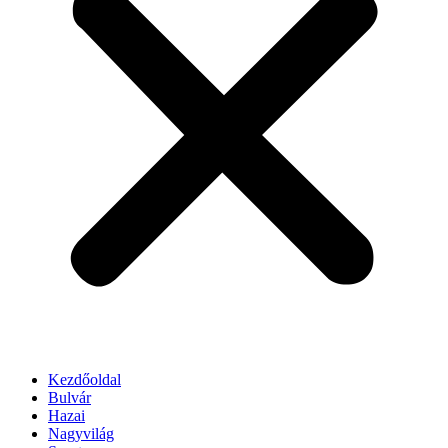
Kezdőoldal
Bulvár
Hazai
Nagyvilág