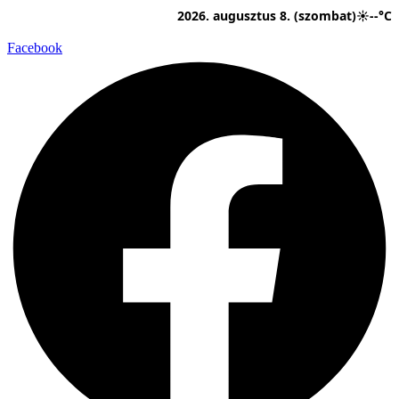
Ugrás
2026. augusztus 8. (szombat)
☀
--°C
a
tartalomhoz
Facebook