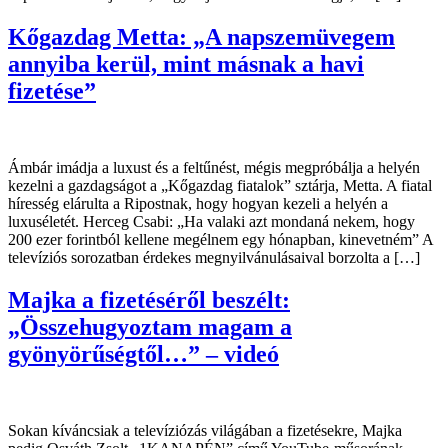
Kőgazdag Metta: „A napszemüvegem
annyiba kerül, mint másnak a havi
fizetése”
Ámbár imádja a luxust és a feltűnést, mégis megpróbálja a helyén
kezelni a gazdagságot a „Kőgazdag fiatalok” sztárja, Metta. A fiatal
híresség elárulta a Ripostnak, hogy hogyan kezeli a helyén a
luxuséletét. Herceg Csabi: „Ha valaki azt mondaná nekem, hogy
200 ezer forintból kellene megélnem egy hónapban, kinevetném” A
televíziós sorozatban érdekes megnyilvánulásaival borzolta a […]
Majka a fizetéséről beszélt:
„Összehugyoztam magam a
gyönyörűségtől…” – videó
Sokan kíváncsiak a televíziózás világában a fizetésekre, Majka