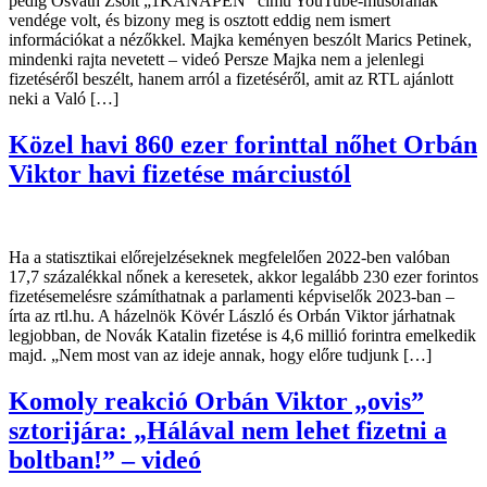
pedig Osváth Zsolt „1KANAPÉN” című YouTube-műsorának
vendége volt, és bizony meg is osztott eddig nem ismert
információkat a nézőkkel. Majka keményen beszólt Marics Petinek,
mindenki rajta nevetett – videó Persze Majka nem a jelenlegi
fizetéséről beszélt, hanem arról a fizetéséről, amit az RTL ajánlott
neki a Való […]
Közel havi 860 ezer forinttal nőhet Orbán
Viktor havi fizetése márciustól
Ha a statisztikai előrejelzéseknek megfelelően 2022-ben valóban
17,7 százalékkal nőnek a keresetek, akkor legalább 230 ezer forintos
fizetésemelésre számíthatnak a parlamenti képviselők 2023-ban –
írta az rtl.hu. A házelnök Kövér László és Orbán Viktor járhatnak
legjobban, de Novák Katalin fizetése is 4,6 millió forintra emelkedik
majd. „Nem most van az ideje annak, hogy előre tudjunk […]
Komoly reakció Orbán Viktor „ovis”
sztorijára: „Hálával nem lehet fizetni a
boltban!” – videó