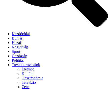
Kezdőoldal
Bulvár
Hazai
Nagyvilág
Sport
Gazdaság
Politika
További rovataink
Életmód
Kultúra
Gasztronómia
Televízió
Zene