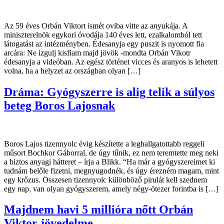
Az 59 éves Orbán Viktort ismét oviba vitte az anyukája. A
miniszterelnök egykori óvodája 140 éves lett, ezalkalomból tett
látogatást az intézményben. Édesanyja egy puszit is nyomott fia
arcára: Ne izgulj kisfiam majd jövök -mondta Orbán Vikotr
édesanyja a videóban. Az egész történet vicces és aranyos is lehetett
volna, ha a helyzet az országban olyan […]
Dráma: Gyógyszerre is alig telik a súlyos
beteg Boros Lajosnak
Boros Lajos tizennyolc évig készítette a leghallgatottabb reggeli
műsort Bochkor Gáborral, de úgy tűnik, ez nem teremtette meg neki
a biztos anyagi hátteret – írja a Blikk. “Ha már a gyógyszereimet ki
tudnám belőle fizetni, megnyugodnék, és úgy érezném magam, mint
egy krőzus. Összesen tizennyolc különböző pirulát kell szednem
egy nap, van olyan gyógyszerem, amely négy-ötezer forintba is […]
Majdnem havi 5 millióra nőtt Orbán
Viktor jövedelme