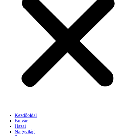
Kezdőoldal
Bulvár
Hazai
Nagyvilág