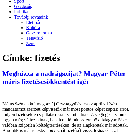
Sport
Gazdaság
Politika
További rovataink
Életmód
Kultúra
Gasztronómia
Televízió
Zene
Címke:
fizetés
Meghúzza a nadrágszíjat? Magyar Péter
máris fizetéscsökkentést ígér
Május 9-én alakul meg az új Országgyűlés, és az április 12-én
mandátumot szerzett képviselők már most pontos képet kaptak arról,
milyen fizetésekre és juttatásokra számíthatnak. A végleges számok
ugyan még változhatnak, ha a leendő miniszterelnök, Magyar Péter
valóban szigorít a költségtérítéseken, de az alapkeretek már adottak.
A politikus már jelezte, hogy saját fizetését visszafogja, és […]