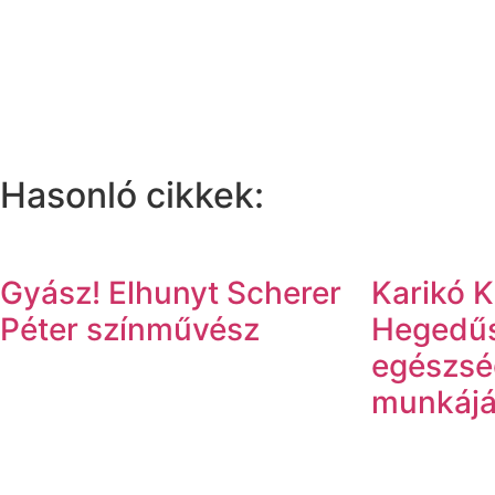
Hasonló cikkek:
Gyász! Elhunyt Scherer
Karikó Ka
Péter színművész
Hegedűs
egészsé
munkájá