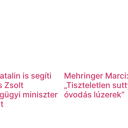
talin is segíti
Mehringer Marci
 Zsolt
„Tiszteletlen sut
gügyi miniszter
óvodás lúzerek”
t