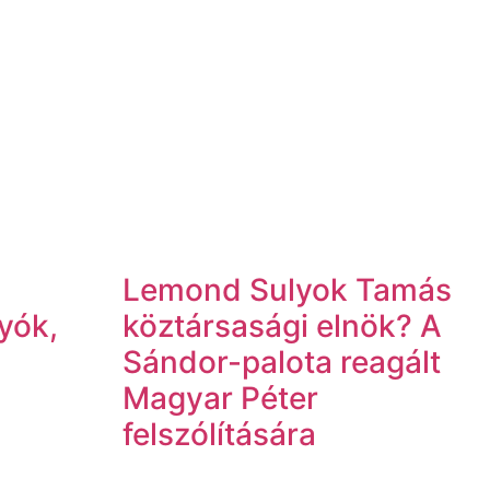
:
Lemond Sulyok Tamás
tyók,
köztársasági elnök? A
Sándor-palota reagált
Magyar Péter
felszólítására