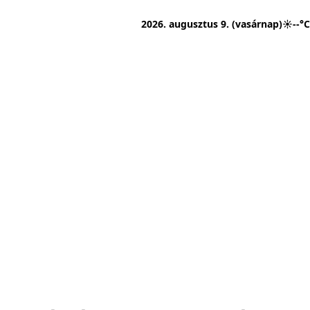
2026. augusztus 9. (vasárnap)
☀
--°C