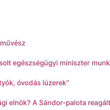
ínművész
Zsolt egészségügyi miniszter munk
ttyók, óvodás lúzerek”
 elnök? A Sándor-palota reagált 