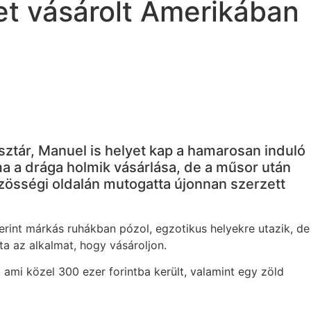
ket vásárolt Amerikában
sztár, Manuel is helyet kap a hamarosan induló
ma a drága holmik vásárlása, de a műsor után
özösségi oldalán mutogatta újonnan szerzett
szerint márkás ruhákban pózol, egzotikus helyekre utazik, de
ta az alkalmat, hogy vásároljon.
ami közel 300 ezer forintba került, valamint egy zöld