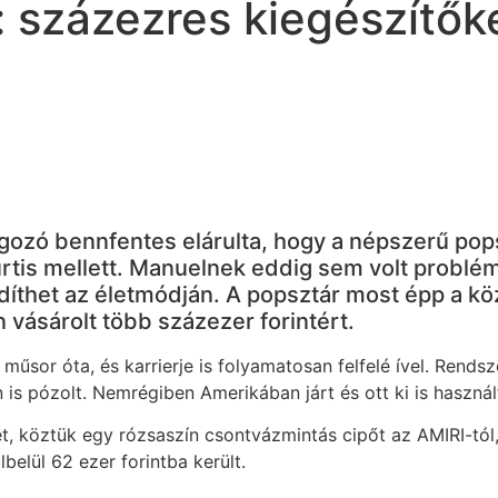
t: százezres kiegészítő
lgozó bennfentes elárulta, hogy a népszerű pop
Curtis mellett. Manuelnek eddig sem volt problé
ndíthet az életmódján. A popsztár most épp a k
 vásárolt több százezer forintért.
 műsor óta, és karrierje is folyamatosan felfelé ível. Rend
 is pózolt. Nemrégiben Amerikában járt és ott ki is használ
 köztük egy rózsaszín csontvázmintás cipőt az AMIRI-tól, 
elül 62 ezer forintba került.