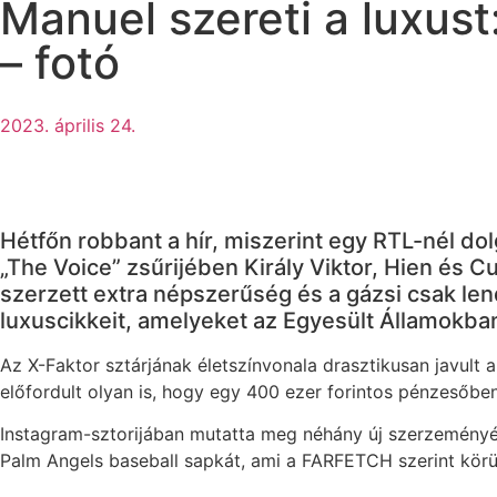
Manuel szereti a luxus
– fotó
2023. április 24.
Hétfőn robbant a hír, miszerint egy RTL-nél do
„The Voice” zsűrijében Király Viktor, Hien és 
szerzett extra népszerűség és a gázsi csak le
luxuscikkeit, amelyeket az Egyesült Államokban
Az X-Faktor sztárjának életszínvonala drasztikusan javult a
előfordult olyan is, hogy egy 400 ezer forintos pénzesőben
Instagram-sztorijában mutatta meg néhány új szerzeményét,
Palm Angels baseball sapkát, ami a FARFETCH szerint körülb