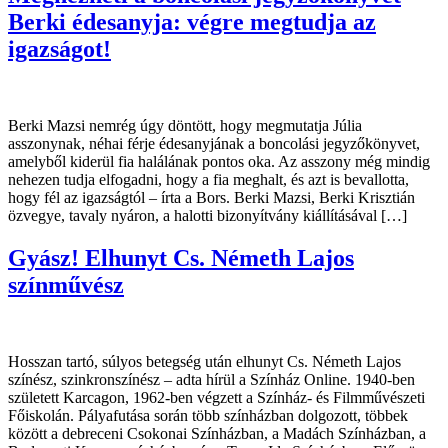
Berki édesanyja: végre megtudja az
igazságot!
Berki Mazsi nemrég úgy döntött, hogy megmutatja Júlia
asszonynak, néhai férje édesanyjának a boncolási jegyzőkönyvet,
amelyből kiderül fia halálának pontos oka. Az asszony még mindig
nehezen tudja elfogadni, hogy a fia meghalt, és azt is bevallotta,
hogy fél az igazságtól – írta a Bors. Berki Mazsi, Berki Krisztián
özvegye, tavaly nyáron, a halotti bizonyítvány kiállításával […]
Gyász! Elhunyt Cs. Németh Lajos
színművész
Hosszan tartó, súlyos betegség után elhunyt Cs. Németh Lajos
színész, szinkronszínész – adta hírül a Színház Online. 1940-ben
született Karcagon, 1962-ben végzett a Színház- és Filmművészeti
Főiskolán. Pályafutása során több színházban dolgozott, többek
között a debreceni Csokonai Színházban, a Madách Színházban, a