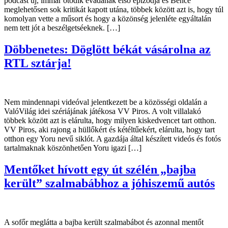
podcast új, immár ötödik évadának első epizódja és Bence
meglehetősen sok kritikát kapott utána, többek között azt is, hogy túl
komolyan vette a műsort és hogy a közönség jelenléte egyáltalán
nem tett jót a beszélgetséeknek. […]
Döbbenetes: Döglött békát vásárolna az
RTL sztárja!
Nem mindennapi videóval jelentkezett be a közösségi oldalán a
ValóVilág idei szériájának játékosa VV Piros. A volt villalakó
többek között azt is elárulta, hogy milyen kiskedvencet tart otthon.
VV Piros, aki rajong a hüllőkért és kétéltűekért, elárulta, hogy tart
otthon egy Yoru nevű siklót. A gazdája által készített videós és fotós
tartalmaknak köszönhetően Yoru igazi […]
Mentőket hívott egy út szélén „bajba
került” szalmabábhoz a jóhiszemű autós
A sofőr meglátta a bajba került szalmabábot és azonnal mentőt