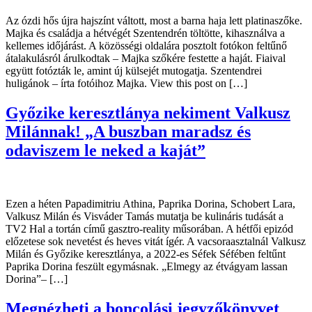
Az ózdi hős újra hajszínt váltott, most a barna haja lett platinaszőke.
Majka és családja a hétvégét Szentendrén töltötte, kihasználva a
kellemes időjárást. A közösségi oldalára posztolt fotókon feltűnő
átalakulásról árulkodtak – Majka szőkére festette a haját. Fiaival
együtt fotózták le, amint új külsejét mutogatja. Szentendrei
huligánok – írta fotóihoz Majka. View this post on […]
Győzike keresztlánya nekiment Valkusz
Milánnak! „A buszban maradsz és
odaviszem le neked a kaját”
Ezen a héten Papadimitriu Athina, Paprika Dorina, Schobert Lara,
Valkusz Milán és Visváder Tamás mutatja be kulináris tudását a
TV2 Hal a tortán című gasztro-reality műsorában. A hétfői epizód
előzetese sok nevetést és heves vitát ígér. A vacsoraasztalnál Valkusz
Milán és Győzike keresztlánya, a 2022-es Séfek Séfében feltűnt
Paprika Dorina feszült egymásnak. „Elmegy az étvágyam lassan
Dorina”– […]
Megnézheti a boncolási jegyzőkönyvet