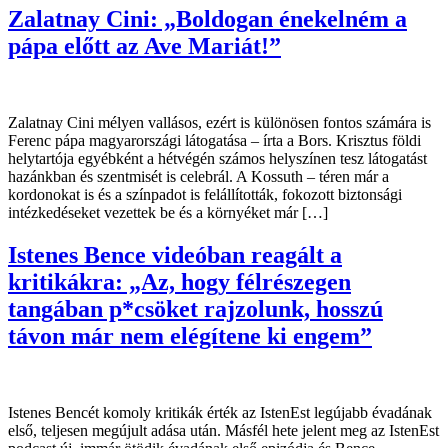
Zalatnay Cini: „Boldogan énekelném a
pápa előtt az Ave Mariát!”
Zalatnay Cini mélyen vallásos, ezért is különösen fontos számára is
Ferenc pápa magyarországi látogatása – írta a Bors. Krisztus földi
helytartója egyébként a hétvégén számos helyszínen tesz látogatást
hazánkban és szentmisét is celebrál. A Kossuth – téren már a
kordonokat is és a színpadot is felállították, fokozott biztonsági
intézkedéseket vezettek be és a környéket már […]
Istenes Bence videóban reagált a
kritikákra: „Az, hogy félrészegen
tangában p*csöket rajzolunk, hosszú
távon már nem elégítene ki engem”
Istenes Bencét komoly kritikák érték az IstenEst legújabb évadának
első, teljesen megújult adása után. Másfél hete jelent meg az IstenEst