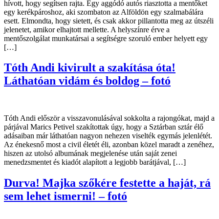
hívott, hogy segítsen rajta. Egy aggódó autós riasztotta a mentőket
egy kerékpároshoz, aki szombaton az Alföldön egy szalmabálára
esett. Elmondta, hogy sietett, és csak akkor pillantotta meg az útszéli
jelenetet, amikor elhajtott mellette. A helyszínre érve a
mentőszolgálat munkatársai a segítségre szoruló ember helyett egy
[…]
Tóth Andi kivirult a szakítása óta!
Láthatóan vidám és boldog – fotó
Tóth Andi először a visszavonulásával sokkolta a rajongókat, majd a
párjával Marics Petivel szakítottak úgy, hogy a Sztárban sztár élő
adásaiban már láthatóan nagyon nehezen viselték egymás jelenlétét.
Az énekesnő most a civil életét éli, azonban közel maradt a zenéhez,
hiszen az utolsó albumának megjelenése után saját zenei
menedzsmentet és kiadót alapított a legjobb barátjával, […]
Durva! Majka szőkére festette a haját, rá
sem lehet ismerni! – fotó