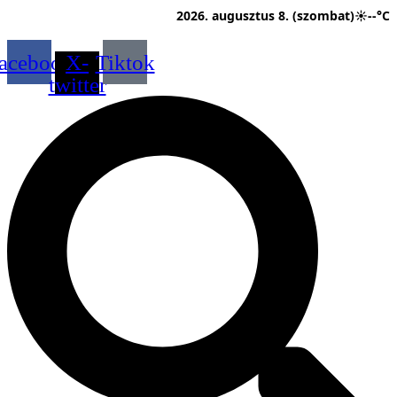
Ugrás
2026. augusztus 8. (szombat)
☀
--°C
a
tartalomhoz
acebook
X-
Tiktok
twitter