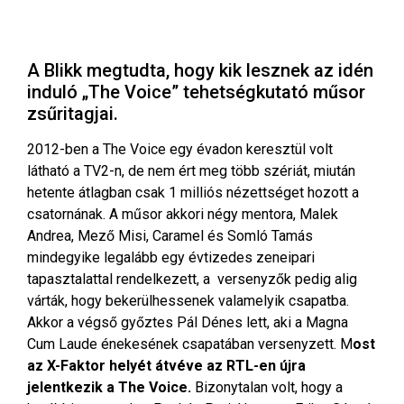
A Blikk megtudta, hogy kik lesznek az idén
induló „The Voice” tehetségkutató műsor
zsűritagjai.
2012-ben a The Voice egy évadon keresztül volt
látható a TV2-n, de nem ért meg több szériát, miután
hetente átlagban csak 1 milliós nézettséget hozott a
csatornának. A műsor akkori négy mentora, Malek
Andrea, Mező Misi, Caramel és Somló Tamás
mindegyike legalább egy évtizedes zeneipari
tapasztalattal rendelkezett, a versenyzők pedig alig
várták, hogy bekerülhessenek valamelyik csapatba.
Akkor a végső győztes Pál Dénes lett, aki a Magna
Cum Laude énekesének csapatában versenyzett. M
ost
az X-Faktor helyét átvéve az RTL-en újra
jelentkezik a The Voice.
Bizonytalan volt, hogy a