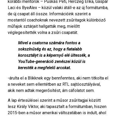
korábbi mentorok – Puskás Peti, Herczeg Erika, Gáspár
Laci és ByeAlex – közül valaki átáll-e az új formátumba,
de új csapat áll össze. Információink szerint a
mostantól coachoknak nevezett zsűritagok különböző
műfajok sztárjait hallgatták meg, mielőtt
véglegesítették volna a zsűri csapatát.
Mivel a csatorna számára fontos a
sokszínűség és az, hogy a fiatalabb
korosztályt is a képernyő elé ültessék, a
YouTube-generáció zenészei közül is
keresték a megfelelő arcokat.
-árulta el a Blikknek egy bennfenntes, aki nem titkolta el
a neveket sem ellentétben az RTL sajtóosztályával,
akik nem adtak megerősítést, ám cáfolatot sem.
A lap értesülései szerint a műsor zsűritagjai között
lesz Király Viktor, aki tapasztalt a formátumban, hiszen
2015-ben a műsor amerikai változatában is indult, ahol