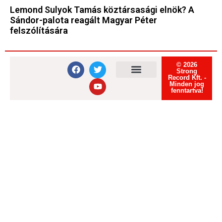
Lemond Sulyok Tamás köztársasági elnök? A
Sándor-palota reagált Magyar Péter
felszólítására
© 2026
Strong
Record Kft. -
Minden jog
Felhasználási feltételek
Adatvédelmi tájékoztató
Süti tájékoztató
fenntartva!