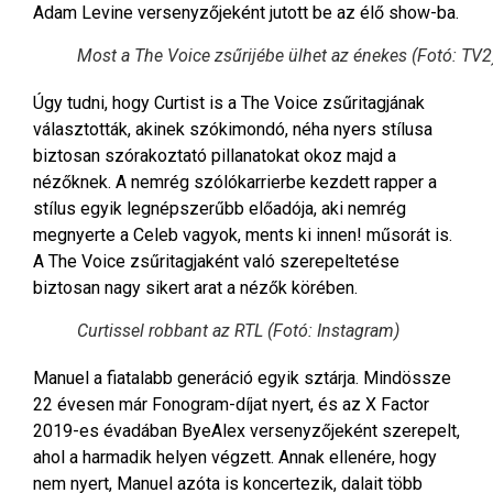
Adam Levine versenyzőjeként jutott be az élő show-ba.
Most a The Voice zsűrijébe ülhet az énekes (Fotó: TV2
Úgy tudni, hogy Curtist is a The Voice zsűritagjának
választották, akinek szókimondó, néha nyers stílusa
biztosan szórakoztató pillanatokat okoz majd a
nézőknek. A nemrég szólókarrierbe kezdett rapper a
stílus egyik legnépszerűbb előadója, aki nemrég
megnyerte a Celeb vagyok, ments ki innen! műsorát is.
A The Voice zsűritagjaként való szerepeltetése
biztosan nagy sikert arat a nézők körében.
Curtissel robbant az RTL (Fotó: Instagram)
Manuel a fiatalabb generáció egyik sztárja. Mindössze
22 évesen már Fonogram-díjat nyert, és az X Factor
2019-es évadában ByeAlex versenyzőjeként szerepelt,
ahol a harmadik helyen végzett. Annak ellenére, hogy
nem nyert, Manuel azóta is koncertezik, dalait több