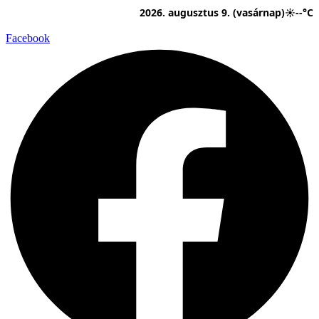
Ugrás
2026. augusztus 9. (vasárnap)
☀
--°C
a
tartalomhoz
Facebook