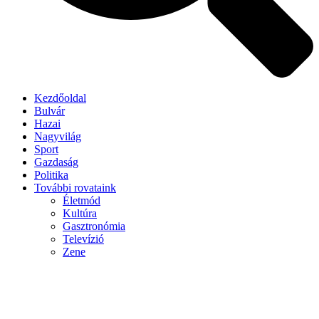
Kezdőoldal
Bulvár
Hazai
Nagyvilág
Sport
Gazdaság
Politika
További rovataink
Életmód
Kultúra
Gasztronómia
Televízió
Zene