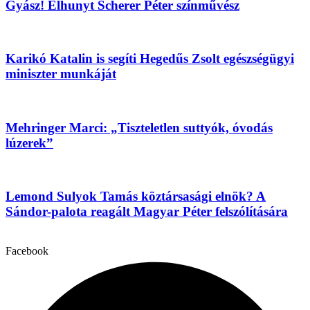
Gyász! Elhunyt Scherer Péter színművész
Karikó Katalin is segíti Hegedűs Zsolt egészségügyi
miniszter munkáját
Mehringer Marci: „Tiszteletlen suttyók, óvodás
lúzerek”
Lemond Sulyok Tamás köztársasági elnök? A
Sándor-palota reagált Magyar Péter felszólítására
Facebook