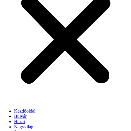
Kezdőoldal
Bulvár
Hazai
Nagyvilág