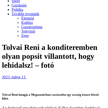
Sport
Gazdaság
Politika
További rovataink
Életmód
Kultúra
Gasztronómia
Televízió
Zene
Tolvai Reni a konditeremben
olyan popsit villantott, hogy
lehidalsz! – fotó
2023. május 13.
Tolvai Reni hangja a Megasztárban varázsolta egy ország összes létező
fülét.
Az énekesnő egy ideig volt párjával, Kállay-Saunders Andrással