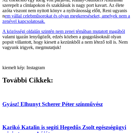
szerepelt a címlapokon és szakításuk is nagy port kavart. Az élete
azóta viszont nem nyitott könyv a nyilvánosság előtt, Reni ugyanis
n
em vállal celebműsorokat és olyan megkereséseket, amelyek nem a
zenével kapcsolatosak.
A közösségi oldalán szintén nem zenei témában mutatott magából
valami igazán lenyűgözőt, edzés közben a guggolásoknál olyan
popsit villantott, hogy kiesett a kezünkből a nem létező toll is. Nem
vagyunk irigyek, megmutatjuk!
kiemelt kép: Instagram
További Cikkek:
Gyász! Elhunyt Scherer Péter színművész
Karikó Katalin is segíti Hegedűs Zsolt egészségügyi