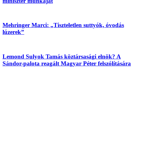
miniszter munkáját
Mehringer Marci: „Tiszteletlen suttyók, óvodás
lúzerek”
Lemond Sulyok Tamás köztársasági elnök? A
Sándor-palota reagált Magyar Péter felszólítására