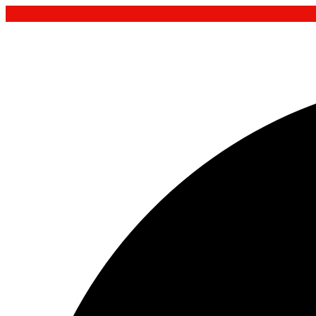
Ugrás
a
tartalomhoz