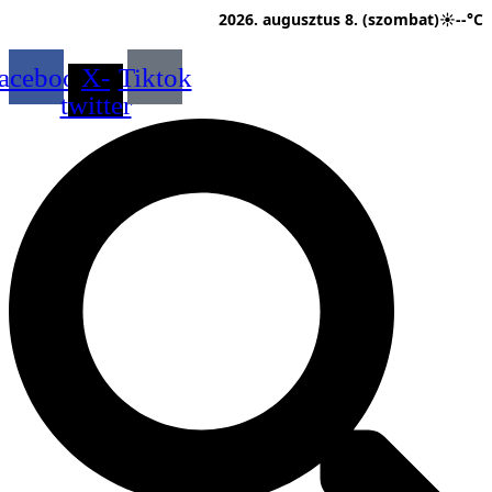
Ugrás
2026. augusztus 8. (szombat)
☀
--°C
a
tartalomhoz
acebook
X-
Tiktok
twitter