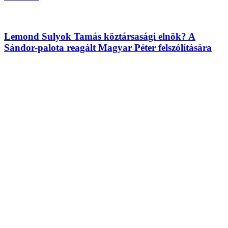
Lemond Sulyok Tamás köztársasági elnök? A
Sándor-palota reagált Magyar Péter felszólítására