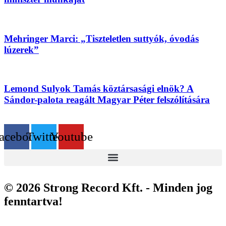
Mehringer Marci: „Tiszteletlen suttyók, óvodás
lúzerek”
Lemond Sulyok Tamás köztársasági elnök? A
Sándor-palota reagált Magyar Péter felszólítására
acebook
Twitter
Youtube
© 2026 Strong Record Kft. - Minden jog
fenntartva!