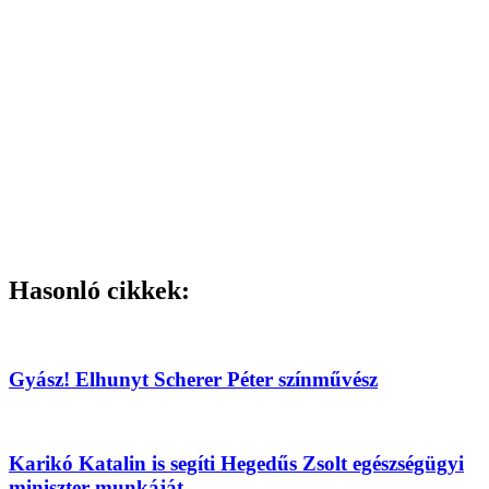
Hasonló cikkek:
Gyász! Elhunyt Scherer Péter színművész
Karikó Katalin is segíti Hegedűs Zsolt egészségügyi
miniszter munkáját