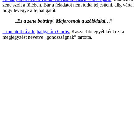
zene szólt a fülében. Bár a feladatot nem tudta teljesíteni, alig várta,
hogy levegye a fejhallgatót.
„
Ez a zene botrány
!
Majorosnak a szólódalai…
”
– mutatott rá a fejhallgatóra Curtis.
Kasza Tibi egyébként ezt a
megjegyzést nevetve „gonoszságnak” tartotta.