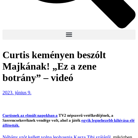
Curtis keményen beszólt
Majkának! „Ez a zene
botrány” – videó
2023. június 9.
Curtisnek az elmúlt napokban a
TV2 népszerű vetélkedőjének, a
Szerencsekeréknek vendége volt, ahol a játék
egyik legnehezebb kihívása elé
állították.
Néhány szót kellett volna leolvasnia Kasza Tibi szájáról
, miközben