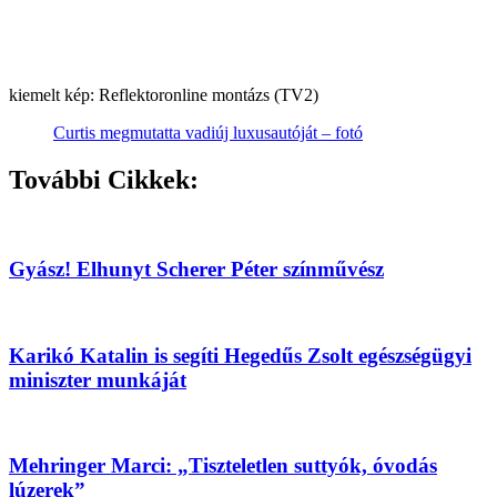
kiemelt kép: Reflektoronline montázs (TV2)
Curtis megmutatta vadiúj luxusautóját – fotó
További Cikkek:
Gyász! Elhunyt Scherer Péter színművész
Karikó Katalin is segíti Hegedűs Zsolt egészségügyi
miniszter munkáját
Mehringer Marci: „Tiszteletlen suttyók, óvodás
lúzerek”