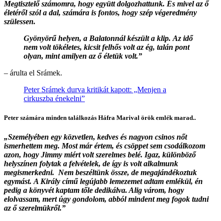
Megtisztelő számomra, hogy együtt dolgozhattunk. És mivel az ő
életéről szól a dal, számára is fontos, hogy szép végeredmény
szülessen.
Gyönyörű helyen, a Balatonnál készült a klip.
Az idő
nem volt tökéletes, kicsit felhős volt az ég, talán pont
olyan, mint amilyen az ő életük volt.”
– árulta el Srámek.
Peter Srámek durva kritikát kapott: „Menjen a
cirkuszba énekelni”
Peter számára minden találkozás Háfra Marival örök emlék marad..
„Személyében egy közvetlen, kedves és nagyon csinos nőt
ismerhettem meg. Most már értem, és csöppet sem csodálkozom
azon, hogy Jimmy miért volt szerelmes belé. Igaz, különböző
helyszínen folytak a felvételek, de így is volt alkalmunk
megismerkedni.
Nem beszéltünk össze, de megajándékoztuk
egymást.
A Király című legújabb lemezemet
adtam emlékül, én
pedig a könyvét kaptam tőle dedikálva. Alig várom, hogy
elolvassam, mert úgy gondolom, abból mindent meg fogok tudni
az ő szerelmükről.”