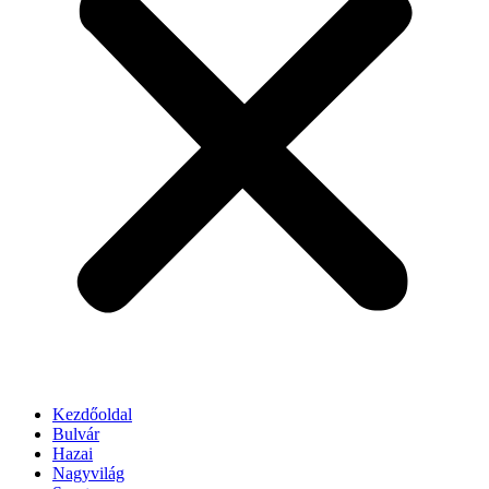
Kezdőoldal
Bulvár
Hazai
Nagyvilág