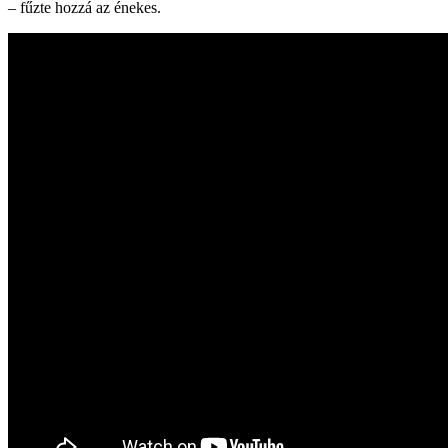
– fűzte hozzá az énekes.