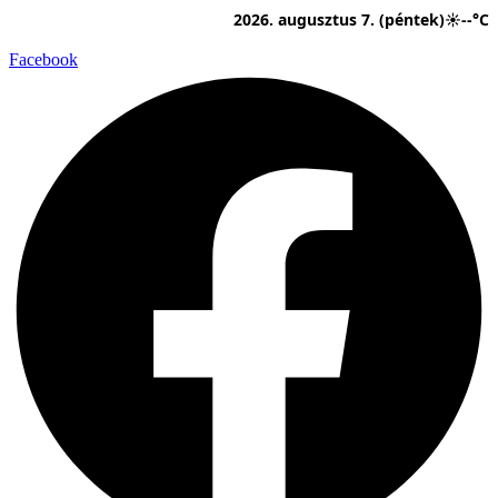
Ugrás
2026. augusztus 7. (péntek)
☀
--°C
a
tartalomhoz
Facebook