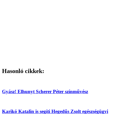
Hasonló cikkek:
Gyász! Elhunyt Scherer Péter színművész
Karikó Katalin is segíti Hegedűs Zsolt egészségügyi