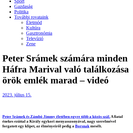
Sport
Gazdaság
Politika
További rovataink
Életmód
Kultúra
Gasztronómia
Televízió
Zene
Peter Srámek számára minden
Háfra Marival való találkozása
örök emlék marad – videó
2023. július 15.
Peter Srámek és Zámbó Jimmy életében egyre több a közös szál.
A fiatal
énekes ezúttal a Király egykori menyasszonyával, nagy szerelmével
forgatott egy klipet, az élményeiről pedig a
Borsnak
mesélt.