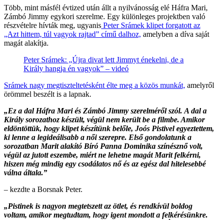
Több, mint másfél évtized után állt a nyilvánosság elé Háfra Mari,
Zámbó Jimmy egykori szerelme. Egy különleges projektben való
részvételre hívták meg, ugyanis
Peter Srámek klipet forgatott az
„Azt hittem, túl vagyok rajtad” című dalhoz,
amelyben a díva saját
magát alakítja.
Peter Srámek: „Újra divat lett Jimmyt énekelni, de a
Király hangja én vagyok” – videó
Srámek nagy megtiszteltetésként élte meg a közös munkát,
amelyről
örömmel beszélt is a lapnak.
„Ez a dal Háfra Mari és Zámbó Jimmy szerelméről szól.
A dal a
Király sorozathoz készült, végül nem került be a filmbe. Amikor
eldöntöttük, hogy klipet készítünk belőle, Joós Pistivel
egyeztettem,
ki lenne a legideálisabb a női szerepre. Első gondolatunk a
sorozatban Marit alakító Bíró Panna Dominika színésznő volt,
végül az jutott eszembe, miért ne lehetne magát Marit felkérni,
hiszen még mindig egy csodálatos nő és az egész dal hitelesebbé
válna általa.”
– kezdte a Borsnak Peter.
„Pistinek is nagyon megtetszett az ötlet, és rendkívül boldog
voltam, amikor megtudtam, hogy igent mondott a felkérésünkre.