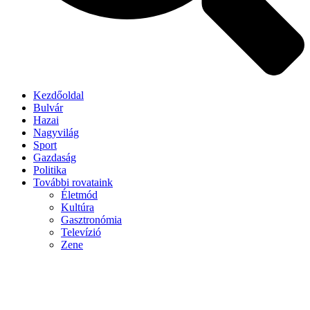
Kezdőoldal
Bulvár
Hazai
Nagyvilág
Sport
Gazdaság
Politika
További rovataink
Életmód
Kultúra
Gasztronómia
Televízió
Zene