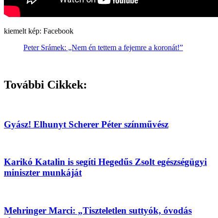
kiemelt kép: Facebook
Peter Srámek: „Nem én tettem a fejemre a koronát!”
További Cikkek:
Gyász! Elhunyt Scherer Péter színművész
Karikó Katalin is segíti Hegedűs Zsolt egészségügyi
miniszter munkáját
Mehringer Marci: „Tiszteletlen suttyók, óvodás