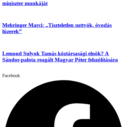
miniszter munkáját
Mehringer Marci: „Tiszteletlen suttyók, óvodás
lúzerek”
Lemond Sulyok Tamás köztársasági elnök? A
Sándor-palota reagált Magyar Péter felszólítására
Facebook