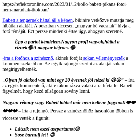
https://reflektoronline.com/2023/01/12/kollo-babett-pikans-fotoi-
nem-maradtak-titokban/
Babett a tengernek háttal áll a képen
, bikinire vetkőzve mutatja meg
hibátlan alakját. A posztban viccesen „magyar béjvacsnak” hívja a
fotó témáját. Ezt persze mindenki értse úgy, ahogyan szeretné.
Épp a partot kémlelem.Nagyon profi vagyok,háttal a
víznek😂A magyar béjvacs.😂
-írta a fotóhoz a színésznő,
akinek fotóját
sokan véleményezték
a
kommentszekcióban. Az egyik rajongó szerint az alakját sokan
megirigyelhetnék.
„Olyan jó alakod van mint egy 20 évesnek jól nézel ki 😍😜”
– írta
az egyik kommentelő, akire rákontrázva valaki arra hívta fel Babett
figyelmét, hogy kezd túlságoan sovány lenni.
Nagyon vékony vagy Babett többet már nem kellene fogynod!❤️❤️
❤️❤️❤️
– írta a rajongó. Persze a színésznőhöz hasonlóan többen is
viccesre vették a figurát:
Látszik nem eszel aszpartamot😝
Sose barnulj le!! 😍