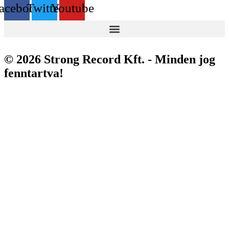
acebook
Twitter
Youtube
© 2026 Strong Record Kft. - Minden jog
fenntartva!