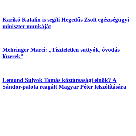
Karikó Katalin is segíti Hegedűs Zsolt egészségügyi
miniszter munkáját
Mehringer Marci: „Tiszteletlen suttyók, óvodás
lúzerek”
Lemond Sulyok Tamás köztársasági elnök? A
Sándor-palota reagált Magyar Péter felszólítására