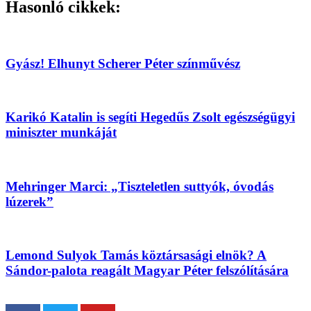
Hasonló cikkek:
Gyász! Elhunyt Scherer Péter színművész
Karikó Katalin is segíti Hegedűs Zsolt egészségügyi
miniszter munkáját
Mehringer Marci: „Tiszteletlen suttyók, óvodás
lúzerek”
Lemond Sulyok Tamás köztársasági elnök? A
Sándor-palota reagált Magyar Péter felszólítására