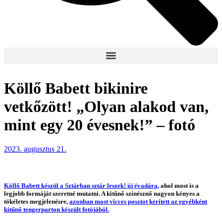
Köllő Babett bikinire
vetkőzött! „Olyan alakod van,
mint egy 20 évesnek!” – fotó
2023. augusztus 21.
Köllő Babett készül a Sztárban sztár leszek! új évadára,
ahol most is a
legjobb formáját szeretné mutatni. A kitűnő színésznő nagyon kényes a
tökéletes megjelenésre,
azonban most vicces posztot kerített az egyébként
kitűnő tengerparton készült fotójából.