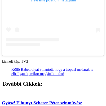
View this post on Instagram
kiemelt kép: TV2
Köllő Babett olyat villantott, hogy a trópusi madarak is
elhallgattak, mikor meglátták – fotó
További Cikkek:
Gyász! Elhunyt Scherer Péter színművész