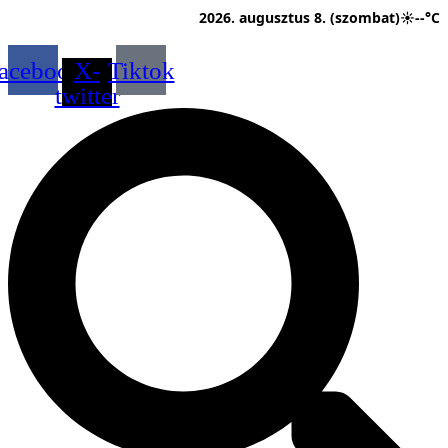
Ugrás
2026. augusztus 8. (szombat)
☀
--°C
a
tartalomhoz
acebook
X-
Tiktok
twitter