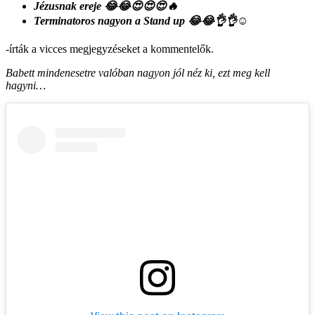
Jézusnak ereje 😂😂😍😍😍🔥
Terminatoros nagyon a Stand up 😂😂👌👌☺️
-írták a vicces megjegyzéseket a kommentelők.
Babett mindenesetre valóban nagyon jól néz ki, ezt meg kell
hagyni…