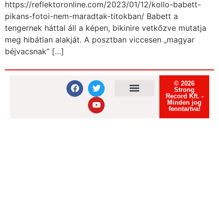
https://reflektoronline.com/2023/01/12/kollo-babett-
pikans-fotoi-nem-maradtak-titokban/ Babett a
tengernek háttal áll a képen, bikinire vetkőzve mutatja
meg hibátlan alakját. A posztban viccesen „magyar
béjvacsnak” […]
© 2026
Strong
Record Kft. -
Minden jog
Felhasználási feltételek
Adatvédelmi tájékoztató
Süti tájékoztató
fenntartva!