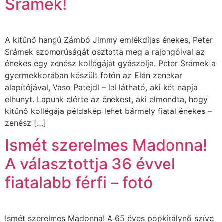
Srámek!
A kitűnő hangú Zámbó Jimmy emlékdíjas énekes, Peter
Srámek szomorúságát osztotta meg a rajongóival az
énekes egy zenész kollégáját gyászolja. Peter Srámek a
gyermekkorában készült fotón az Elán zenekar
alapítójával, Vaso Patejdl – lel látható, aki két napja
elhunyt. Lapunk elérte az énekest, aki elmondta, hogy
kitűnő kollégája példakép lehet bármely fiatal énekes –
zenész […]
Ismét szerelmes Madonna!
A választottja 36 évvel
fiatalabb férfi – fotó
Ismét szerelmes Madonna! A 65 éves popkirálynő szíve