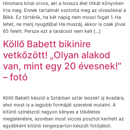
Hinohara kínai orvos, aki a hosszú élet titkát könyvben
írta meg. Ennek tartalmát osztotta meg az olvasókkal a
Blikk. Ez történik, ha két napig nem mosol fogat 1. Ha
lehet, ne menj nyugdíjba! Ha muszáj, akkor is csak jóval
65 felett. Persze ezt a tanácsot nem kell […]
Köllő Babett bikinire
vetkőzött! „Olyan alakod
van, mint egy 20 évesnek!”
– fotó
Köllő Babett készül a Sztárban sztár leszek! új évadára,
ahol most is a legjobb formáját szeretné mutatni. A
kitűnő színésznő nagyon kényes a tökéletes
megjelenésre, azonban most vicces posztot kerített az
egyébként kitűnő tengerparton készült fotójából.