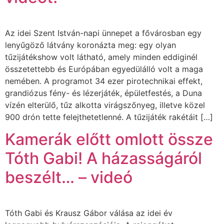
Az idei Szent István-napi ünnepet a fővárosban egy
lenyűgöző látvány koronázta meg: egy olyan
tűzijátékshow volt látható, amely minden eddiginél
összetettebb és Európában egyedülálló volt a maga
nemében. A programot 34 ezer pirotechnikai effekt,
grandiózus fény- és lézerjáték, épületfestés, a Duna
vízén elterülő, tűz alkotta virágszőnyeg, illetve közel
900 drón tette felejthetetlenné. A tűzijáték rakétáit […]
Kamerák előtt omlott össze
Tóth Gabi! A házasságáról
beszélt… – videó
Tóth Gabi és Krausz Gábor válása az idei év