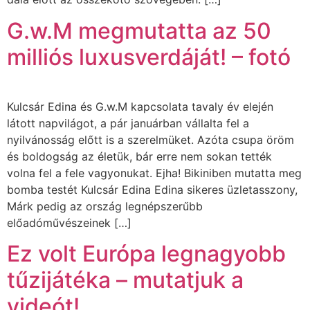
G.w.M megmutatta az 50
milliós luxusverdáját! – fotó
Kulcsár Edina és G.w.M kapcsolata tavaly év elején
látott napvilágot, a pár januárban vállalta fel a
nyilvánosság előtt is a szerelmüket. Azóta csupa öröm
és boldogság az életük, bár erre nem sokan tették
volna fel a fele vagyonukat. Ejha! Bikiniben mutatta meg
bomba testét Kulcsár Edina Edina sikeres üzletasszony,
Márk pedig az ország legnépszerűbb
előadóművészeinek […]
Ez volt Európa legnagyobb
tűzijátéka – mutatjuk a
videót!