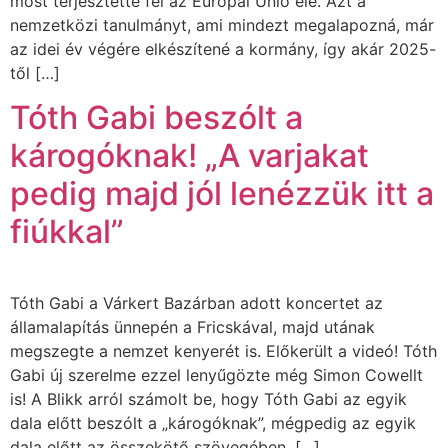
most terjesztette fel az Európai Unió elé. Azt a
nemzetközi tanulmányt, ami mindezt megalapozná, már
az idei év végére elkészítené a kormány, így akár 2025-
től […]
Tóth Gabi beszólt a
károgóknak! „A varjakat
pedig majd jól lenézzük itt a
fiúkkal”
Tóth Gabi a Várkert Bazárban adott koncertet az
államalapítás ünnepén a Fricskával, majd utának
megszegte a nemzet kenyerét is. Előkerült a videó! Tóth
Gabi új szerelme ezzel lenyűgözte még Simon Cowellt
is! A Blikk arról számolt be, hogy Tóth Gabi az egyik
dala előtt beszólt a „károgóknak”, mégpedig az egyik
dala előtt az összekötő szövegében. […]