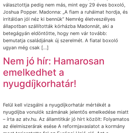
választottja pedig nem más, mint egy 29 éves boxoló,
Joshua Popper. Madonna: „A fiam a ruháimat hordja, és
irritálóan jól néz ki bennük” Nemrég életveszélyes
állapotban szállították kórházba Madonnát, aki a
betegágyán eldöntötte, hogy nem vár tovább:
bemutatja családjának új szerelmét. A fiatal boxoló
ugyan még csak […]
Nem jó hír: Hamarosan
emelkedhet a
nyugdíjkorhatár!
Felül kell vizsgálni a nyugdíjkorhatár mértékét a
nyugdíjba vonulók számának jelentős emelkedése miatt
– írta az atv.hu. Az államtitkár jó hírt közölt: Folyamatos
az élelmiszerárak esése A reformjavaslatot a kormány