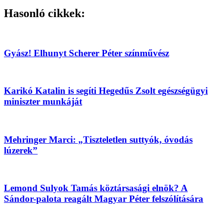
Hasonló cikkek:
Gyász! Elhunyt Scherer Péter színművész
Karikó Katalin is segíti Hegedűs Zsolt egészségügyi
miniszter munkáját
Mehringer Marci: „Tiszteletlen suttyók, óvodás
lúzerek”
Lemond Sulyok Tamás köztársasági elnök? A
Sándor-palota reagált Magyar Péter felszólítására