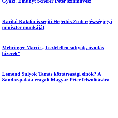
Gyász! Elhunyt Scherer Péter színművész
Karikó Katalin is segíti Hegedűs Zsolt egészségügyi
miniszter munkáját
Mehringer Marci: „Tiszteletlen suttyók, óvodás
lúzerek”
Lemond Sulyok Tamás köztársasági elnök? A
Sándor-palota reagált Magyar Péter felszólítására