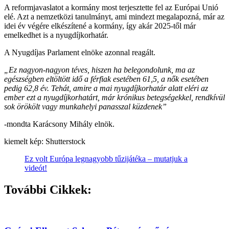
A reformjavaslatot a kormány most terjesztette fel az Európai Unió
elé. Azt a nemzetközi tanulmányt, ami mindezt megalapozná, már az
idei év végére elkészítené a kormány, így akár 2025-től már
emelkedhet is a nyugdíjkorhatár.
A Nyugdíjas Parlament elnöke azonnal reagált.
„Ez nagyon-nagyon téves, hiszen ha belegondolunk, ma az
egészségben eltöltött idő a férfiak esetében 61,5, a nők esetében
pedig 62,8 év. Tehát, amire a mai nyugdíjkorhatár alatt eléri az
ember ezt a nyugdíjkorhatárt, már krónikus betegségekkel, rendkívül
sok örökölt vagy munkahelyi panasszal küzdenek”
-mondta Karácsony Mihály elnök.
kiemelt kép: Shutterstock
Ez volt Európa legnagyobb tűzijátéka – mutatjuk a
videót!
További Cikkek: