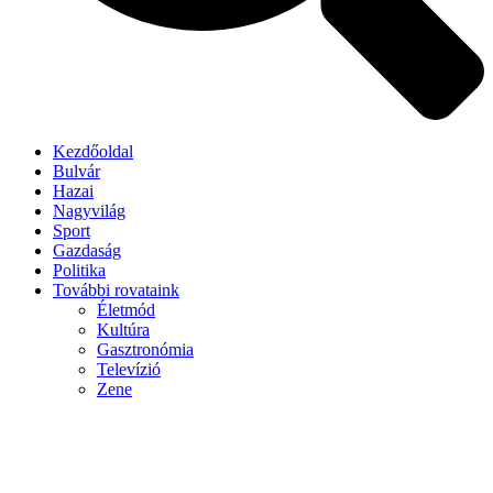
Kezdőoldal
Bulvár
Hazai
Nagyvilág
Sport
Gazdaság
Politika
További rovataink
Életmód
Kultúra
Gasztronómia
Televízió
Zene