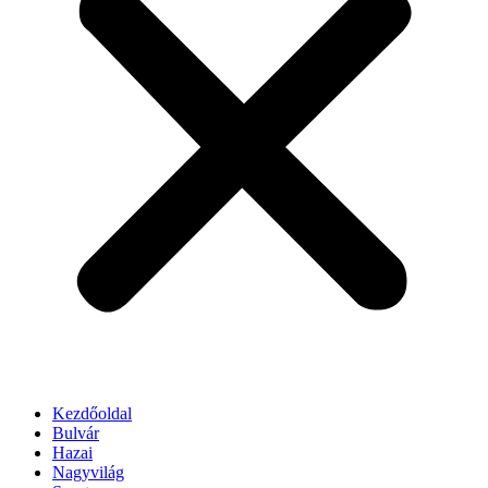
Kezdőoldal
Bulvár
Hazai
Nagyvilág