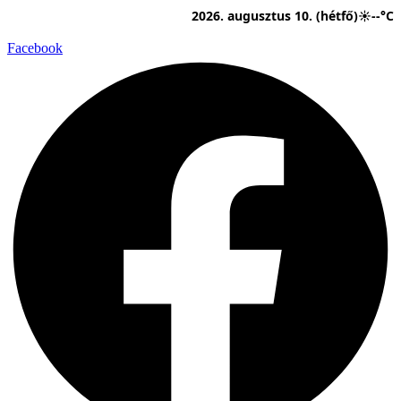
Ugrás
2026. augusztus 10. (hétfő)
☀
--°C
a
tartalomhoz
Facebook