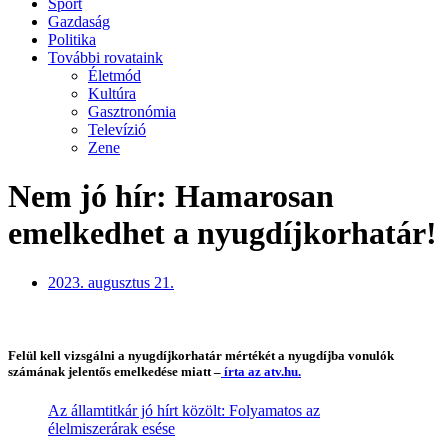
Sport
Gazdaság
Politika
További rovataink
Életmód
Kultúra
Gasztronómia
Televízió
Zene
Nem jó hír: Hamarosan
emelkedhet a nyugdíjkorhatár!
2023. augusztus 21.
Felül kell vizsgálni a nyugdíjkorhatár mértékét a nyugdíjba vonulók
számának jelentős emelkedése miatt –
írta az atv.hu.
Az államtitkár jó hírt közölt: Folyamatos az
élelmiszerárak esése