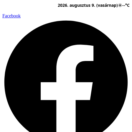
Ugrás
2026. augusztus 9. (vasárnap)
☀
--°C
a
tartalomhoz
Facebook