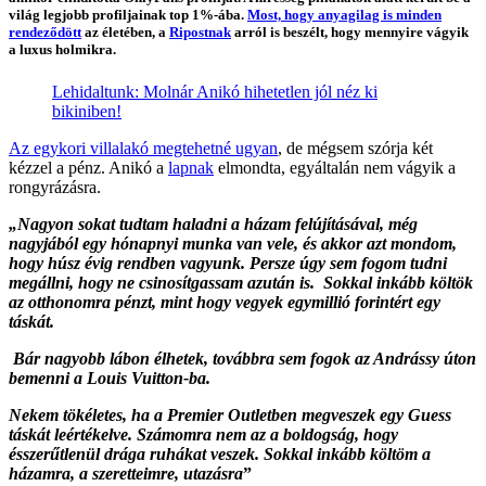
világ legjobb profiljainak top 1%-ába.
Most, hogy anyagilag is minden
rendeződött
az életében, a
Ripostnak
arról is beszélt, hogy mennyire vágyik
a luxus holmikra.
Lehidaltunk: Molnár Anikó hihetetlen jól néz ki
bikiniben!
Az egykori villalakó megtehetné ugyan
, de mégsem szórja két
kézzel a pénz. Anikó a
lapnak
elmondta, egyáltalán nem vágyik a
rongyrázásra.
„Nagyon sokat tudtam haladni a házam felújításával, még
nagyjából egy hónapnyi munka van vele, és akkor azt mondom,
hogy húsz évig rendben vagyunk. Persze úgy sem fogom tudni
megállni, hogy ne csinosítgassam azután is.
Sokkal inkább költök
az otthonomra pénzt, mint hogy vegyek egymillió forintért egy
táskát.
Bár nagyobb lábon élhetek, továbbra sem fogok az Andrássy úton
bemenni a Louis Vuitton-ba.
Nekem tökéletes, ha a Premier Outletben megveszek egy Guess
táskát leértékelve.
Számomra nem az a boldogság, hogy
ésszerűtlenül drága ruhákat veszek. Sokkal inkább költöm a
házamra, a szeretteimre, utazásra
”