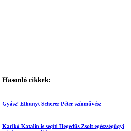
Hasonló cikkek:
Gyász! Elhunyt Scherer Péter színművész
Karikó Katalin is segíti Hegedűs Zsolt egészségügyi