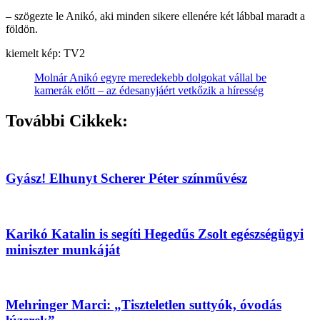
– szögezte le Anikó, aki minden sikere ellenére két lábbal maradt a
földön.
kiemelt kép: TV2
Molnár Anikó egyre meredekebb dolgokat vállal be
kamerák előtt – az édesanyjáért vetkőzik a híresség
További Cikkek:
Gyász! Elhunyt Scherer Péter színművész
Karikó Katalin is segíti Hegedűs Zsolt egészségügyi
miniszter munkáját
Mehringer Marci: „Tiszteletlen suttyók, óvodás