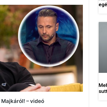
egé
Meh
sut