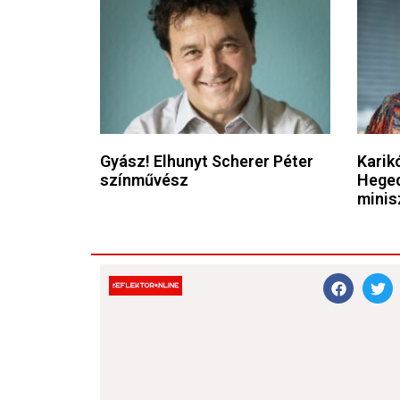
Gyász! Elhunyt Scherer Péter
Karikó
színművész
Heged
minis