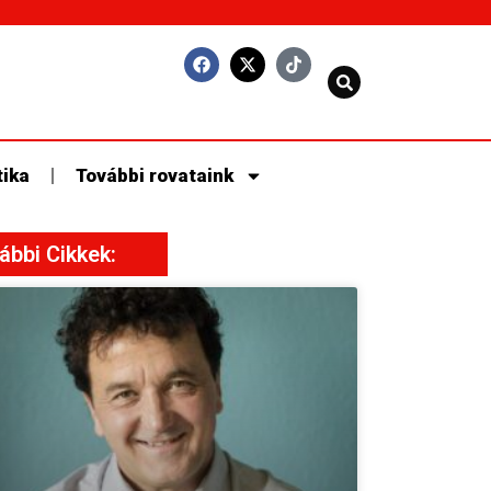
tika
További rovataink
ábbi Cikkek: