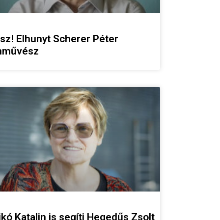
sz! Elhunyt Scherer Péter
nművész
ikó Katalin is segíti Hegedűs Zsolt