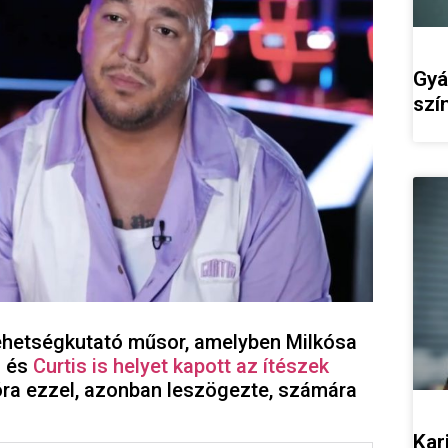
Gyá
szí
tehetségkutató műsor, amelyben Milkósa
l és
Curtis is helyet kapott az ítészek
lóra ezzel, azonban leszögezte, számára
Kar