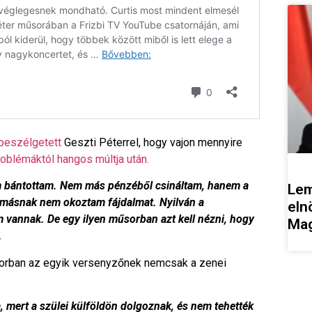
 beszélgetett
Geszti Péterrel, hogy vajon mennyire
oblémáktól hangos múltja után.
em bántottam. Nem más pénzéből csináltam, hanem a
Lem
másnak nem okoztam fájdalmat. Nyilván a
eln
m vannak. De egy ilyen műsorban azt kell nézni, hogy
Mag
.
műsorban az egyik versenyzőnek nemcsak a zenei
a, mert a szülei külföldön dolgoznak, és nem tehették