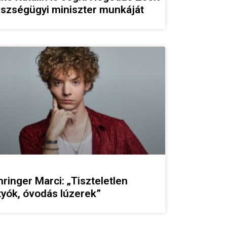
szségügyi miniszter munkáját
ringer Marci: „Tiszteletlen
tyók, óvodás lúzerek”