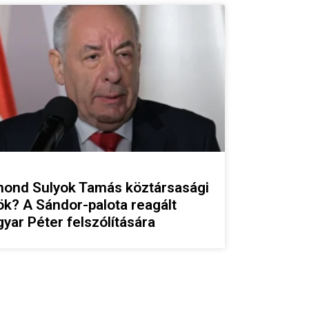
ond Sulyok Tamás köztársasági
ök? A Sándor-palota reagált
yar Péter felszólítására