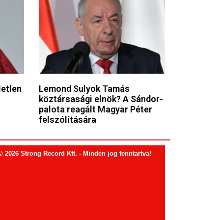
letlen
Lemond Sulyok Tamás
köztársasági elnök? A Sándor-
palota reagált Magyar Péter
felszólítására
© 2026 Strong Record Kft. - Minden jog fenntartva!