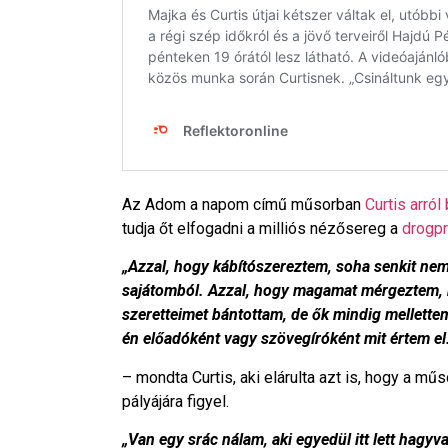
Az Adom a napom című műsorban
Curtis arról
tudja őt elfogadni a milliós nézősereg a
drogpr
„Azzal, hogy kábítószereztem, soha senkit n
sajátomból. Azzal, hogy magamat mérgeztem, 
szeretteimet bántottam, de ők mindig mellette
én előadóként vagy szövegíróként mit értem el
– mondta Curtis, aki elárulta azt is, hogy a 
pályájára figyel.
„Van egy srác nálam, aki egyedül itt lett hagyv