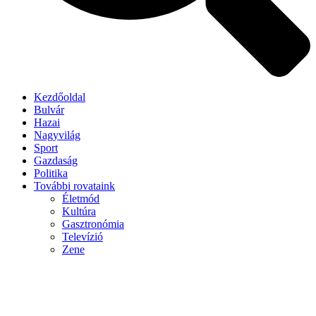
Kezdőoldal
Bulvár
Hazai
Nagyvilág
Sport
Gazdaság
Politika
További rovataink
Életmód
Kultúra
Gasztronómia
Televízió
Zene