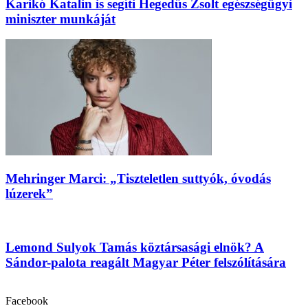
Karikó Katalin is segíti Hegedűs Zsolt egészségügyi
miniszter munkáját
Mehringer Marci: „Tiszteletlen suttyók, óvodás
lúzerek”
Lemond Sulyok Tamás köztársasági elnök? A
Sándor-palota reagált Magyar Péter felszólítására
Facebook