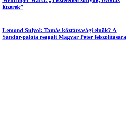
Mehringer Marci: „Tiszteletlen suttyók, óvodás
lúzerek”
Lemond Sulyok Tamás köztársasági elnök? A
Sándor-palota reagált Magyar Péter felszólítására