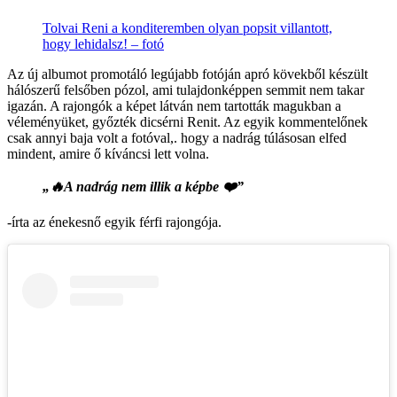
Tolvai Reni a konditeremben olyan popsit villantott,
hogy lehidalsz! – fotó
Az új albumot promotáló legújabb fotóján apró kövekből készült
hálószerű felsőben pózol, ami tulajdonképpen semmit nem takar
igazán. A rajongók a képet látván nem tartották magukban a
véleményüket, győzték dicsérni Renit. Az egyik kommentelőnek
csak annyi baja volt a fotóval,. hogy a nadrág túlásosan elfed
mindent, amire ő kíváncsi lett volna.
„🔥A nadrág nem illik a képbe ❤️”
-írta az énekesnő egyik férfi rajongója.