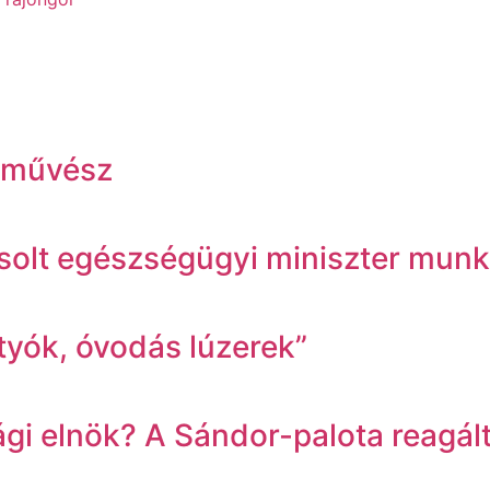
ínművész
Zsolt egészségügyi miniszter munk
ttyók, óvodás lúzerek”
 elnök? A Sándor-palota reagált 