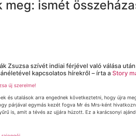
ék meg: ismét összeház
k Zsuzsa szívét indiai férjével való válása utá
néletével kapcsolatos hírekről – írta a
Story m
zsa új szerelme!
ek és utalások arra engednek következtetni, hogy újra meg
ogy párjával egymás kezét fogva Mr és Mrs-ként hivatkozn
rű is, amit a tévés az ujjára húzott. Ez a karácsonyi ajánd
 rajongói