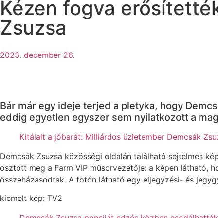
Kézen fogva erősített
Zsuzsa
2023. december 26.
Bár már egy ideje terjed a pletyka, hogy Demcsá
eddig egyetlen egyszer sem nyilatkozott a magá
Kitálalt a jóbarát: Milliárdos üzletember Demcsák Zsu
Demcsák Zsuzsa közösségi oldalán található sejtelmes kép
osztott meg a Farm VIP műsorvezetője: a képen látható, h
összeházasodtak. A fotón látható egy eljegyzési- és jegygyű
kiemelt kép: TV2
Demcsák Zsuzsa popsiját edzés közben csodálhatták