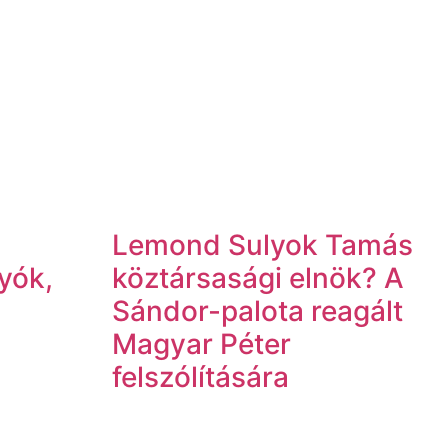
:
Lemond Sulyok Tamás
tyók,
köztársasági elnök? A
Sándor-palota reagált
Magyar Péter
felszólítására