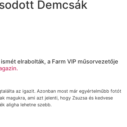
asodott Demcsák
n ismét elrabolták, a Farm VIP műsorvezetője
agazin.
találta az igazit. Azonban most már egyértelműbb fotót
ak magukra, ami azt jelenti, hogy Zsuzsa és kedvese
ék aligha lehetne szebb.