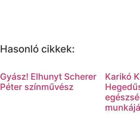
Hasonló cikkek:
Gyász! Elhunyt Scherer
Karikó Ka
Péter színművész
Hegedűs
egészsé
munkájá