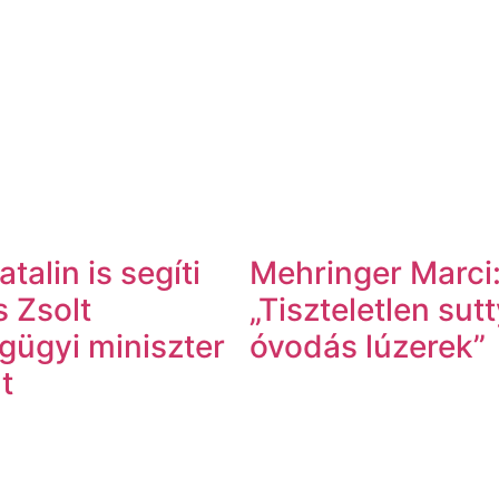
talin is segíti
Mehringer Marci
 Zsolt
„Tiszteletlen sut
gügyi miniszter
óvodás lúzerek”
t