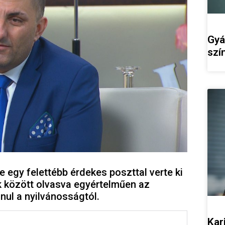
Gyá
szí
egy felettébb érdekes poszttal verte ki
ok között olvasva egyértelműen az
nul a nyilvánosságtól.
Kar