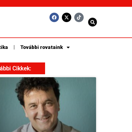
tika
További rovataink
ábbi Cikkek: