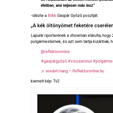
életben, ami teljesen más lesz”
-idézte a
Blikk
Gáspár Győző posztját.
„A kék öltönyömet feketére cserél
Lapunk riporterének a showman elárulta, hogy 
polgármesternek, és azt sem tartja kizártnak, h
@reflektoronline
#gáspárgyőző
#visszavonul
#polgárme
♬ eredeti hang – Reflektoronline.hu
kiemelt kép: Tv2