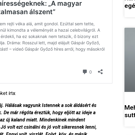
egé
et írta:
új. Hálásak vagyunk Istennek a sok áldásért és
Meh
 De már régóta éreztük, hogy eljött az ideje a
sut
az új kaland miatt. Mindenkinek mindent
 volt ezt csinálni és jó volt sikeresnek lenni,
. Ennyi volt, viszlát. Folyt. köv. és másik