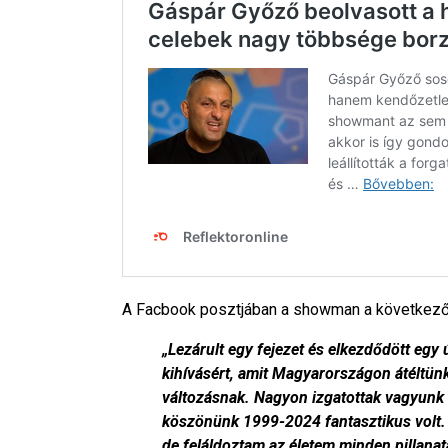
A Facbook posztjában a showman a következők
„Lezárult egy fejezet és elkezdődött egy 
kihívásért, amit Magyarországon átéltünk.
változásnak. Nagyon izgatottak vagyunk 
köszönünk 1999-2024 fantasztikus volt. Jó
de feláldoztam az életem minden pillanatát