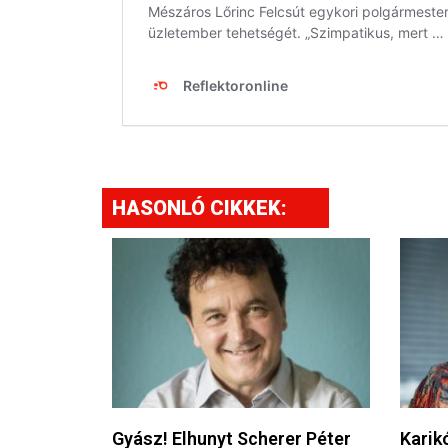
HASONLÓ CIKKEK:
Gyász! Elhunyt Scherer Péter
Karikó