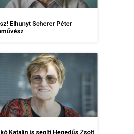
sz! Elhunyt Scherer Péter
nművész
ikó Katalin is segíti Hegedűs Zsolt