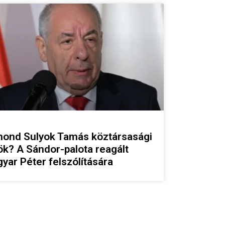
ond Sulyok Tamás köztársasági
ök? A Sándor-palota reagált
yar Péter felszólítására