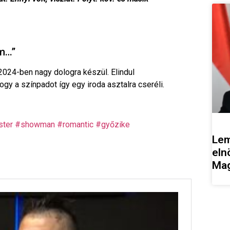
em…”
2024-ben nagy dologra készül. Elindul
ogy a színpadot így egy iroda asztalra cseréli.
ster
#showman
#romantic
#győzike
Lem
eln
Mag