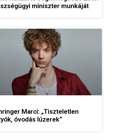
szségügyi miniszter munkáját
ringer Marci: „Tiszteletlen
tyók, óvodás lúzerek”