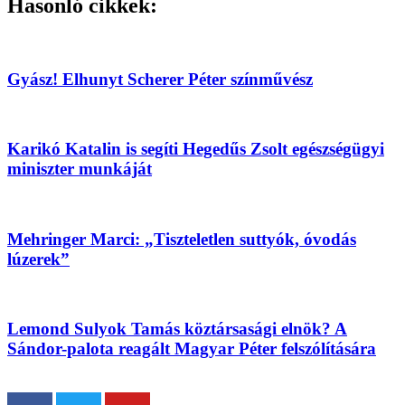
Hasonló cikkek:
Gyász! Elhunyt Scherer Péter színművész
Karikó Katalin is segíti Hegedűs Zsolt egészségügyi
miniszter munkáját
Mehringer Marci: „Tiszteletlen suttyók, óvodás
lúzerek”
Lemond Sulyok Tamás köztársasági elnök? A
Sándor-palota reagált Magyar Péter felszólítására