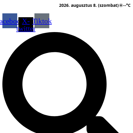
Ugrás
2026. augusztus 8. (szombat)
☀
--°C
a
tartalomhoz
acebook
X-
Tiktok
twitter