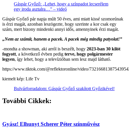
Gáspár Győző: „Lehet, hogy a színpadot lecserélem
egy iroda asztalra…” – videó
Gáspár Győző pár napja múlt 50 éves, ami miatt kissé szomorúnak
is érzi magát, azonban leszögezte, hogy szerinte a kor csak egy
szám, mert bizony mindenki annyi idős, amennyinek érzi magát.
„Nem az számít, hanem a pacek. A pacek még mindig patyolat!”
-mondta a showman, aki arról is beszélt, hogy
2023-ban 30 kilót
fogyott
, a következő évben pedig
terve, hogy polgármester
legyen
, így lehet, hogy a televízióban sem lesz majd látható.
https://www.tiktok.com/@reflektoronline/video/7321668138754395
kiemelt kép: Life Tv
Bulvárforradalom: Gáspár Győző szakított Győzikével!
További Cikkek:
Gyász! Elhunyt Scherer Péter színművész