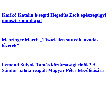
Karikó Katalin is segíti Hegedűs Zsolt egészségügyi
miniszter munkáját
Mehringer Marci: „Tiszteletlen suttyók, óvodás
lúzerek”
Lemond Sulyok Tamás köztársasági elnök? A
Sándor-palota reagált Magyar Péter felszólítására