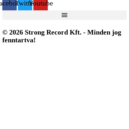
acebook
Twitter
Youtube
© 2026 Strong Record Kft. - Minden jog
fenntartva!